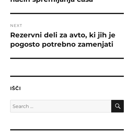
NEXT
Rezervni deli za avto, ki jih je
Next
post:
pogosto potrebno zamenjati
IŠČI
SE
Search
for: