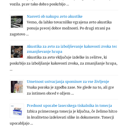
vozila. prav tako dobro poskrbijo …
Nasveti ob nakupu avto akustike
Vemo, da lahko tovarniško vgrajena avto akustika
ponuja precej dobre možnosti. Po drugi strani pa
zagotovo …
Akustika za avto za izboljševanje kakovosti zvoka ter
zmanjševanje hrupa
Akustika za avto vključuje izdelke in rešitve, ki
poskrbijo za izboljšanje kakovosti zvoka, za zmanjšanje hrupa,
…
Umetnost ustvarjanja spominov za vse življenje
Vsaka poroka je zgodba zase. Ne glede na to, ali gre
za intimen obred v ožjem …
Prednost uporabe laserskega tiskalnika in tonerja
Izbira primernega tonerja je ključna, če želimo hitro
in kvalitetno izdelovati slike in dokumente. Tonerji
uporabljajo …