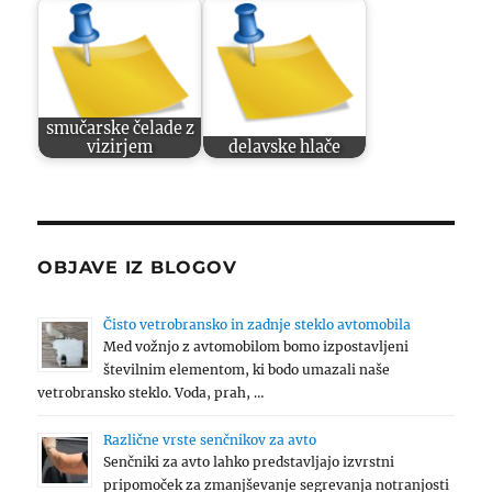
smučarske čelade z
vizirjem
delavske hlače
OBJAVE IZ BLOGOV
Čisto vetrobransko in zadnje steklo avtomobila
Med vožnjo z avtomobilom bomo izpostavljeni
številnim elementom, ki bodo umazali naše
vetrobransko steklo. Voda, prah, …
Različne vrste senčnikov za avto
Senčniki za avto lahko predstavljajo izvrstni
pripomoček za zmanjševanje segrevanja notranjosti