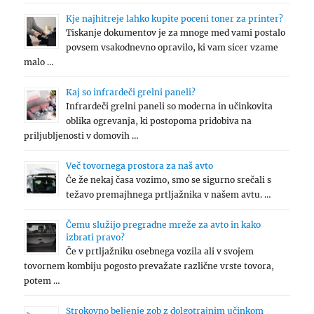
Kje najhitreje lahko kupite poceni toner za printer?
Tiskanje dokumentov je za mnoge med vami postalo
povsem vsakodnevno opravilo, ki vam sicer vzame
malo …
Kaj so infrardeči grelni paneli?
Infrardeči grelni paneli so moderna in učinkovita
oblika ogrevanja, ki postopoma pridobiva na
priljubljenosti v domovih …
Več tovornega prostora za naš avto
Če že nekaj časa vozimo, smo se sigurno srečali s
težavo premajhnega prtljažnika v našem avtu. …
Čemu služijo pregradne mreže za avto in kako
izbrati pravo?
Če v prtljažniku osebnega vozila ali v svojem
tovornem kombiju pogosto prevažate različne vrste tovora,
potem …
Strokovno beljenje zob z dolgotrajnim učinkom