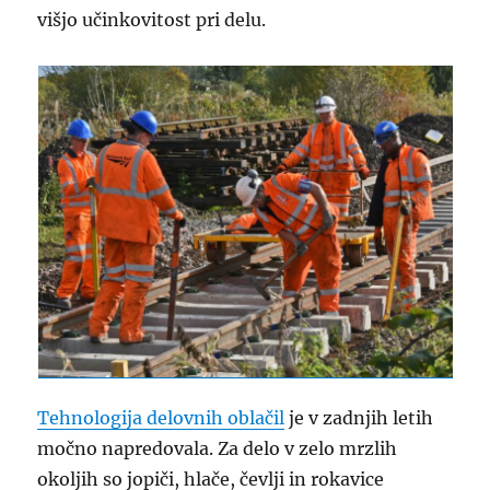
višjo učinkovitost pri delu.
Tehnologija delovnih oblačil
je v zadnjih letih
močno napredovala. Za delo v zelo mrzlih
okoljih so jopiči, hlače, čevlji in rokavice