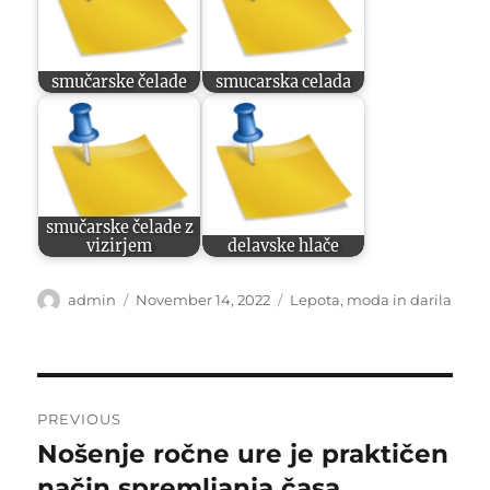
smučarske čelade
smucarska celada
smučarske čelade z
vizirjem
delavske hlače
Author
Posted
Categories
admin
November 14, 2022
Lepota, moda in darila
on
Post
PREVIOUS
navigation
Nošenje ročne ure je praktičen
Previous
post:
način spremljanja časa