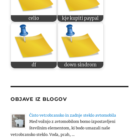
celio
kje kupiti paypal
df
down sindrom
OBJAVE IZ BLOGOV
Čisto vetrobransko in zadnje steklo avtomobila
Med vožnjo z avtomobilom bomo izpostavljeni
številnim elementom, ki bodo umazali naše
vetrobransko steklo. Voda, prah, …