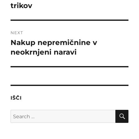
trikov
NEXT
Nakup nepremičnine v
Next
post:
neokrnjeni naravi
IŠČI
SE
Search
for: