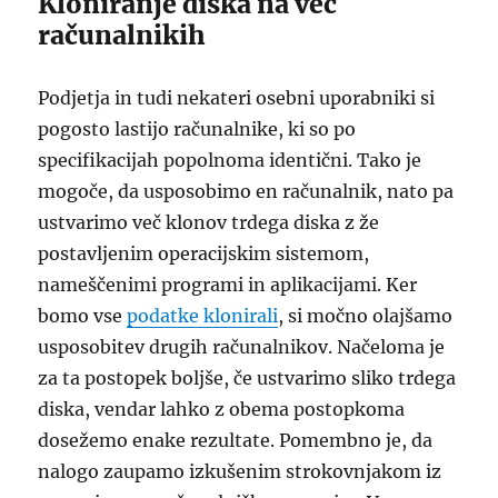
Kloniranje diska na več
računalnikih
Podjetja in tudi nekateri osebni uporabniki si
pogosto lastijo računalnike, ki so po
specifikacijah popolnoma identični. Tako je
mogoče, da usposobimo en računalnik, nato pa
ustvarimo več klonov trdega diska z že
postavljenim operacijskim sistemom,
nameščenimi programi in aplikacijami. Ker
bomo vse
podatke klonirali
, si močno olajšamo
usposobitev drugih računalnikov. Načeloma je
za ta postopek boljše, če ustvarimo sliko trdega
diska, vendar lahko z obema postopkoma
dosežemo enake rezultate. Pomembno je, da
nalogo zaupamo izkušenim strokovnjakom iz