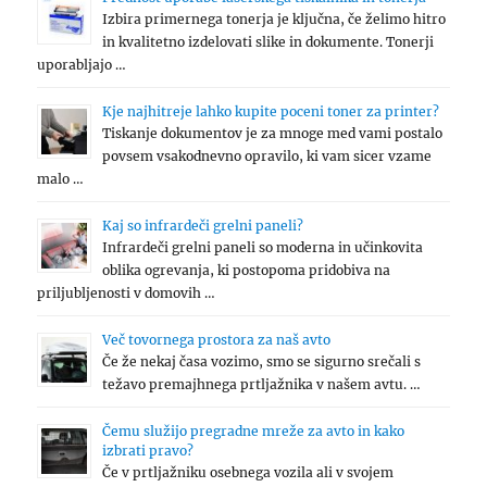
Izbira primernega tonerja je ključna, če želimo hitro
in kvalitetno izdelovati slike in dokumente. Tonerji
uporabljajo …
Kje najhitreje lahko kupite poceni toner za printer?
Tiskanje dokumentov je za mnoge med vami postalo
povsem vsakodnevno opravilo, ki vam sicer vzame
malo …
Kaj so infrardeči grelni paneli?
Infrardeči grelni paneli so moderna in učinkovita
oblika ogrevanja, ki postopoma pridobiva na
priljubljenosti v domovih …
Več tovornega prostora za naš avto
Če že nekaj časa vozimo, smo se sigurno srečali s
težavo premajhnega prtljažnika v našem avtu. …
Čemu služijo pregradne mreže za avto in kako
izbrati pravo?
Če v prtljažniku osebnega vozila ali v svojem