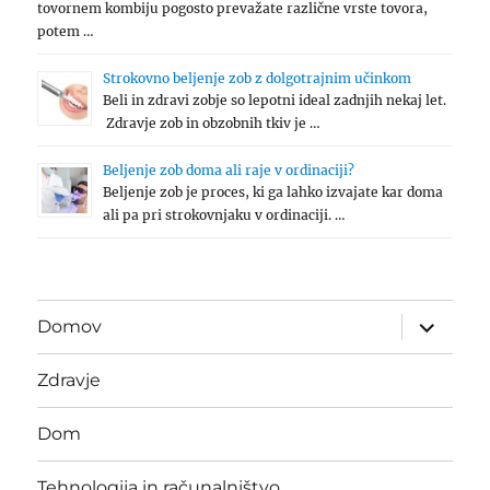
tovornem kombiju pogosto prevažate različne vrste tovora,
potem …
Strokovno beljenje zob z dolgotrajnim učinkom
Beli in zdravi zobje so lepotni ideal zadnjih nekaj let.
Zdravje zob in obzobnih tkiv je …
Beljenje zob doma ali raje v ordinaciji?
Beljenje zob je proces, ki ga lahko izvajate kar doma
ali pa pri strokovnjaku v ordinaciji. …
expand
Domov
child
menu
Zdravje
Dom
Tehnologija in računalništvo