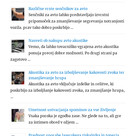
Različne vrste senčnikov za avto
Senčniki za avto lahko predstavljajo izvrstni
pripomoček za zmanjševanje segrevanja notranjosti
vozila. prav tako dobro poskrbijo …
Nasveti ob nakupu avto akustike
Vemo, da lahko tovarniško vgrajena avto akustika
ponuja precej dobre možnosti. Po drugi strani pa
zagotovo …
Akustika za avto za izboljševanje kakovosti zvoka ter
zmanjševanje hrupa
Akustika za avto vključuje izdelke in rešitve, ki
poskrbijo za izboljšanje kakovosti zvoka, za zmanjšanje hrupa,
…
Umetnost ustvarjanja spominov za vse življenje
Vsaka poroka je zgodba zase. Ne glede na to, ali gre
za intimen obred v ožjem …
Prednost uporabe laserskega tiskalnika in tonerja