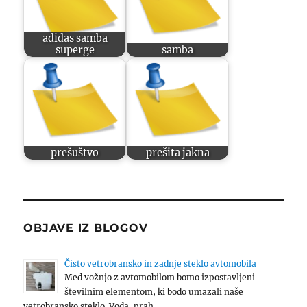
adidas samba
superge
samba
prešuštvo
prešita jakna
OBJAVE IZ BLOGOV
Čisto vetrobransko in zadnje steklo avtomobila
Med vožnjo z avtomobilom bomo izpostavljeni
številnim elementom, ki bodo umazali naše
vetrobransko steklo. Voda, prah, …