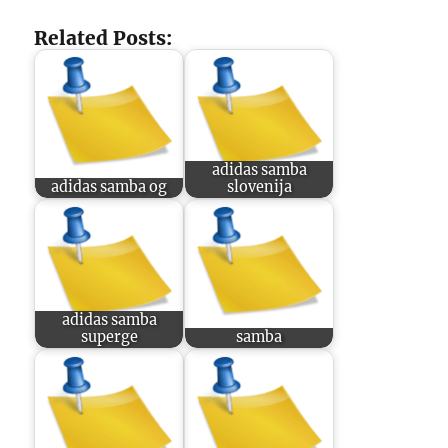
Related Posts:
adidas samba
adidas samba og
slovenija
adidas samba
superge
samba