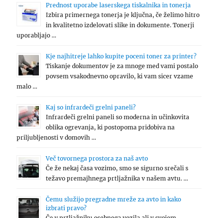
Prednost uporabe laserskega tiskalnika in tonerja
Izbira primernega tonerja je ključna, če želimo hitro
in kvalitetno izdelovati slike in dokumente. Tonerji
uporabljajo …
Kje najhitreje lahko kupite poceni toner za printer?
Tiskanje dokumentov je za mnoge med vami postalo
povsem vsakodnevno opravilo, ki vam sicer vzame
malo …
Kaj so infrardeči grelni paneli?
Infrardeči grelni paneli so moderna in učinkovita
oblika ogrevanja, ki postopoma pridobiva na
priljubljenosti v domovih …
Več tovornega prostora za naš avto
Če že nekaj časa vozimo, smo se sigurno srečali s
težavo premajhnega prtljažnika v našem avtu. …
Čemu služijo pregradne mreže za avto in kako
izbrati pravo?
Če v prtljažniku osebnega vozila ali v svojem