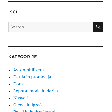
IŠČI
SE
Search
for:
KATEGORIJE
Avtomobilizem
Darila in promocija
Dom
Lepota, moda in darila
Nasveti
Otroci in igrače