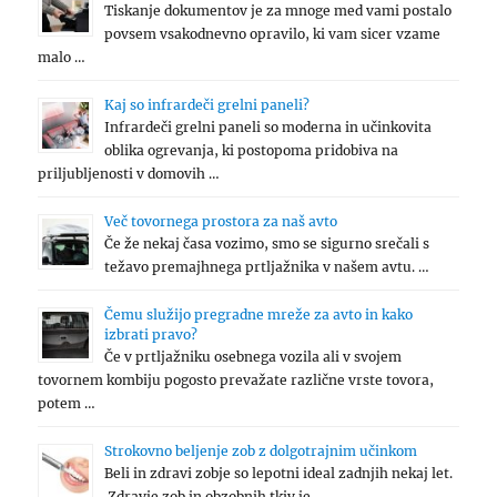
Tiskanje dokumentov je za mnoge med vami postalo
povsem vsakodnevno opravilo, ki vam sicer vzame
malo …
Kaj so infrardeči grelni paneli?
Infrardeči grelni paneli so moderna in učinkovita
oblika ogrevanja, ki postopoma pridobiva na
priljubljenosti v domovih …
Več tovornega prostora za naš avto
Če že nekaj časa vozimo, smo se sigurno srečali s
težavo premajhnega prtljažnika v našem avtu. …
Čemu služijo pregradne mreže za avto in kako
izbrati pravo?
Če v prtljažniku osebnega vozila ali v svojem
tovornem kombiju pogosto prevažate različne vrste tovora,
potem …
Strokovno beljenje zob z dolgotrajnim učinkom
Beli in zdravi zobje so lepotni ideal zadnjih nekaj let.
Zdravje zob in obzobnih tkiv je …