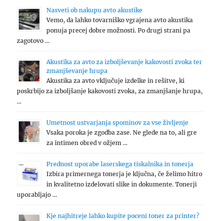
Nasveti ob nakupu avto akustike
Vemo, da lahko tovarniško vgrajena avto akustika
ponuja precej dobre možnosti. Po drugi strani pa
zagotovo …
Akustika za avto za izboljševanje kakovosti zvoka ter
zmanjševanje hrupa
Akustika za avto vključuje izdelke in rešitve, ki
poskrbijo za izboljšanje kakovosti zvoka, za zmanjšanje hrupa,
…
Umetnost ustvarjanja spominov za vse življenje
Vsaka poroka je zgodba zase. Ne glede na to, ali gre
za intimen obred v ožjem …
Prednost uporabe laserskega tiskalnika in tonerja
Izbira primernega tonerja je ključna, če želimo hitro
in kvalitetno izdelovati slike in dokumente. Tonerji
uporabljajo …
Kje najhitreje lahko kupite poceni toner za printer?