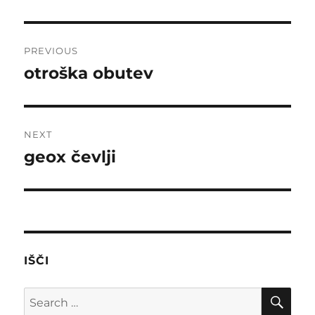
Post
PREVIOUS
navigation
otroška obutev
Previous
post:
NEXT
geox čevlji
Next
post:
IŠČI
SE
Search