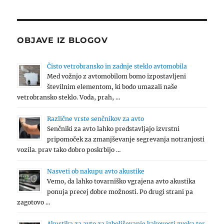
OBJAVE IZ BLOGOV
Čisto vetrobransko in zadnje steklo avtomobila
Med vožnjo z avtomobilom bomo izpostavljeni
številnim elementom, ki bodo umazali naše
vetrobransko steklo. Voda, prah, …
Različne vrste senčnikov za avto
Senčniki za avto lahko predstavljajo izvrstni
pripomoček za zmanjševanje segrevanja notranjosti
vozila. prav tako dobro poskrbijo …
Nasveti ob nakupu avto akustike
Vemo, da lahko tovarniško vgrajena avto akustika
ponuja precej dobre možnosti. Po drugi strani pa
zagotovo …
Akustika za avto za izboljševanje kakovosti zvoka ter