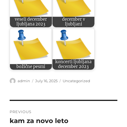
veseli december
december v
ljubljana 2023
ljubljani
koncerti ljubljana
božične pesmi
december 2023
Author
Posted
Categories
admin
July 16, 2025
Uncategorized
on
Post
PREVIOUS
navigation
kam za novo leto
Previous