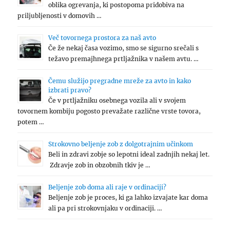
oblika ogrevanja, ki postopoma pridobiva na
priljubljenosti v domovih …
Več tovornega prostora za naš avto
Če že nekaj časa vozimo, smo se sigurno srečali s
težavo premajhnega prtljažnika v našem avtu. …
Čemu služijo pregradne mreže za avto in kako
izbrati pravo?
Če v prtljažniku osebnega vozila ali v svojem
tovornem kombiju pogosto prevažate različne vrste tovora,
potem …
Strokovno beljenje zob z dolgotrajnim učinkom
Beli in zdravi zobje so lepotni ideal zadnjih nekaj let.
Zdravje zob in obzobnih tkiv je …
Beljenje zob doma ali raje v ordinaciji?
Beljenje zob je proces, ki ga lahko izvajate kar doma
ali pa pri strokovnjaku v ordinaciji. …