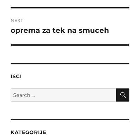
post:
NEXT
oprema za tek na smuceh
Next
post:
IŠČI
SE
Search
for:
KATEGORIJE