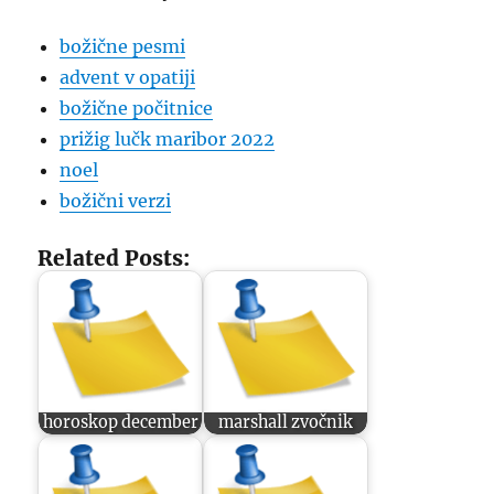
božične pesmi
advent v opatiji
božične počitnice
prižig lučk maribor 2022
noel
božični verzi
Related Posts:
horoskop december
marshall zvočnik