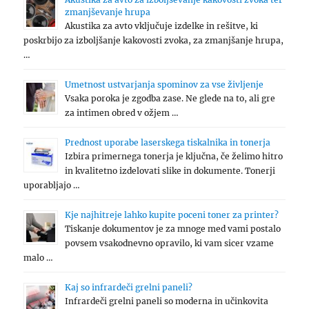
zmanjševanje hrupa
Akustika za avto vključuje izdelke in rešitve, ki
poskrbijo za izboljšanje kakovosti zvoka, za zmanjšanje hrupa,
…
Umetnost ustvarjanja spominov za vse življenje
Vsaka poroka je zgodba zase. Ne glede na to, ali gre
za intimen obred v ožjem …
Prednost uporabe laserskega tiskalnika in tonerja
Izbira primernega tonerja je ključna, če želimo hitro
in kvalitetno izdelovati slike in dokumente. Tonerji
uporabljajo …
Kje najhitreje lahko kupite poceni toner za printer?
Tiskanje dokumentov je za mnoge med vami postalo
povsem vsakodnevno opravilo, ki vam sicer vzame
malo …
Kaj so infrardeči grelni paneli?
Infrardeči grelni paneli so moderna in učinkovita