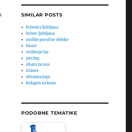
m
SIMILAR POSTS
o
brivnica ljubljana
brivec ljubljana
moške poročne obleke
biseri
striženje las
pircing
uhani za nos
frizure
obrazna joga
kolagen za kozo
PODOBNE TEMATIKE