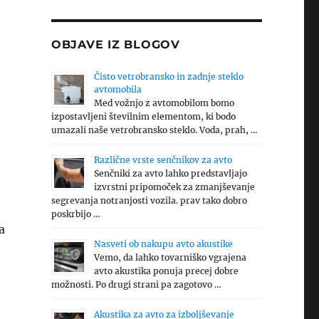
OBJAVE IZ BLOGOV
Čisto vetrobransko in zadnje steklo
avtomobila
Med vožnjo z avtomobilom bomo
izpostavljeni številnim elementom, ki bodo
umazali naše vetrobransko steklo. Voda, prah, …
Različne vrste senčnikov za avto
Senčniki za avto lahko predstavljajo
izvrstni pripomoček za zmanjševanje
segrevanja notranjosti vozila. prav tako dobro
poskrbijo …
a
Nasveti ob nakupu avto akustike
Vemo, da lahko tovarniško vgrajena
avto akustika ponuja precej dobre
možnosti. Po drugi strani pa zagotovo …
Akustika za avto za izboljševanje