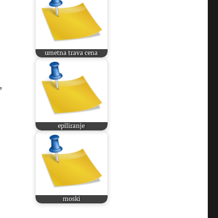
umetna trava cena
,
epiliranje
moski