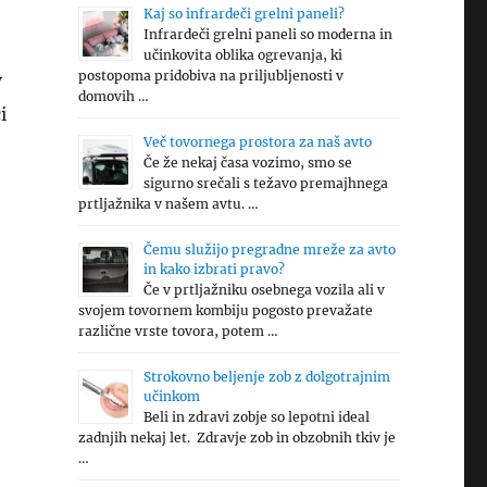
Kaj so infrardeči grelni paneli?
Infrardeči grelni paneli so moderna in
učinkovita oblika ogrevanja, ki
postopoma pridobiva na priljubljenosti v
V
domovih …
i
Več tovornega prostora za naš avto
Če že nekaj časa vozimo, smo se
sigurno srečali s težavo premajhnega
prtljažnika v našem avtu. …
Čemu služijo pregradne mreže za avto
in kako izbrati pravo?
Če v prtljažniku osebnega vozila ali v
svojem tovornem kombiju pogosto prevažate
različne vrste tovora, potem …
Strokovno beljenje zob z dolgotrajnim
učinkom
Beli in zdravi zobje so lepotni ideal
zadnjih nekaj let. Zdravje zob in obzobnih tkiv je
…