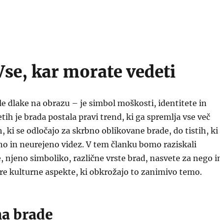
Vse, kar morate vedeti
 le dlake na obrazu – je simbol moškosti, identitete in
letih je brada postala pravi trend, ki ga spremlja vse več
, ki se odločajo za skrbno oblikovane brade, do tistih, ki
no in neurejeno videz. V tem članku bomo raziskali
 njeno simboliko, različne vrste brad, nasvete za nego i
re kulturne aspekte, ki obkrožajo to zanimivo temo.
a brade