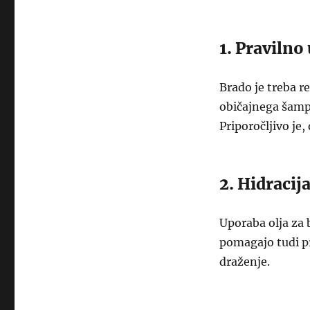
1. Pravilno
Brado je treba 
običajnega šampo
Priporočljivo je
2. Hidracij
Uporaba olja za 
pomagajo tudi pr
draženje.