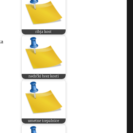
ribja kost
ka
nedrčki brez kosti
umetne trepalnice