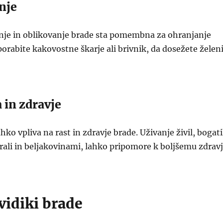
nje
je in oblikovanje brade sta pomembna za ohranjanje
porabite kakovostne škarje ali brivnik, da dosežete želen
 in zdravje
hko vpliva na rast in zdravje brade. Uživanje živil, bogat
rali in beljakovinami, lahko pripomore k boljšemu zdrav
vidiki brade