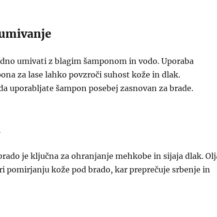
 umivanje
redno umivati z blagim šamponom in vodo. Uporaba
na za lase lahko povzroči suhost kože in dlak.
, da uporabljate šampon posebej zasnovan za brade.
a
brado je ključna za ohranjanje mehkobe in sijaja dlak. Olj
i pomirjanju kože pod brado, kar preprečuje srbenje in