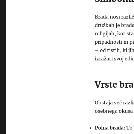
Brada nosi razli
družbah je brada
religijah, kot s
pripadnosti in 
– od tistih, ki j
izražati svoj edi
Vrste br
Obstaja več razli
osebnega okusa in
Polna brada:
To 