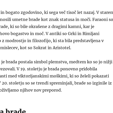
in bogato zgodovino, ki sega več tisoč let nazaj. V stare
nosili umetne brade kot znak statusa in moči. Faraoni s
rade, ki so bile okrašene z dragimi kamni, kar je
ihovo bogastvo in moč. V antiki so Grki in Rimljani
z modrostjo in filozofijo, ki sta bila predstavljena v
mislecev, kot so Sokrat in Aristotel.
je brada postala simbol plemstva, medtem ko so jo nižji
ezovali. V 19. stoletju je brada ponovno pridobila
zlasti med viktorijanskimi moškimi, ki so želeli pokazati
20. stoletju so se trendi spreminjali, brade so izginile iz
oživljamo njihov nov preporod.
a brade