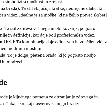
da simbolizira moškost in zrelost.
ena brada):
Ta stil vključuje kratke, neurejene dlake, ki
čen videz. Idealna je za moške, ki ne želijo preveč skrbeti
a:
Ta stil zahteva več nege in oblikovanja, pogosto
inije in definicije, kar daje bolj profesionalen videz.
mi brki:
Ta kombinacija daje edinstven in značilen videz
en med modnimi moškimi.
da:
To je dolga, pletena brada, ki jo pogosto nosijo
i in modreci.
de
rade je ključnega pomena za ohranjanje zdravega in
za. Tukaj je nekaj nasvetov za nego brade: