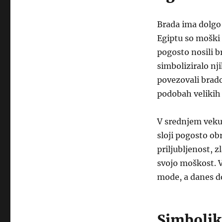
Brada ima dolgo 
Egiptu so moški 
pogosto nosili b
simboliziralo nj
povezovali brado 
podobah velikih 
V srednjem veku 
sloji pogosto obr
priljubljenost, 
svojo moškost. V 
mode, a danes d
Simbolik