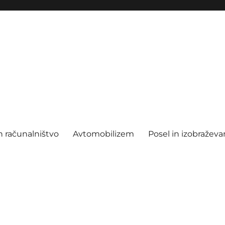
n računalništvo
Avtomobilizem
Posel in izobraževa