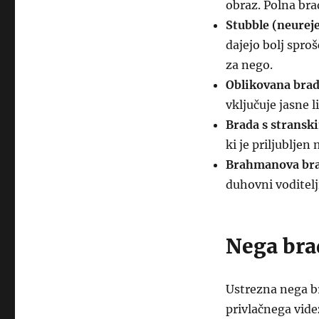
obraz. Polna bra
Stubble (neurej
dajejo bolj sproš
za nego.
Oblikovana brad
vključuje jasne l
Brada s stranski
ki je priljublj
Brahmanova bra
duhovni voditelj
Nega bra
Ustrezna nega b
privlačnega vide