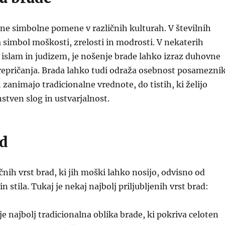
čne simbolne pomene v različnih kulturah. V številnih
 simbol moškosti, zrelosti in modrosti. V nekaterih
ta islam in judizem, je nošenje brade lahko izraz duhovne
prepričanja. Brada lahko tudi odraža osebnost posamezni
ih zanimajo tradicionalne vrednote, do tistih, ki želijo
nstven slog in ustvarjalnost.
ad
čnih vrst brad, ki jih moški lahko nosijo, odvisno od
 stila. Tukaj je nekaj najbolj priljubljenih vrst brad:
je najbolj tradicionalna oblika brade, ki pokriva celoten