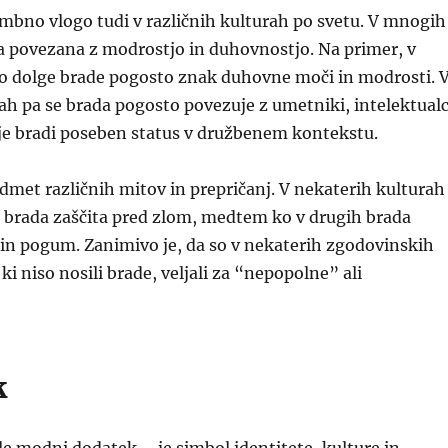
bno vlogo tudi v različnih kulturah po svetu. V mnogih
a povezana z modrostjo in duhovnostjo. Na primer, v
 so dolge brade pogosto znak duhovne moči in modrosti. 
h pa se brada pogosto povezuje z umetniki, intelektualc
aje bradi poseben status v družbenem kontekstu.
edmet različnih mitov in prepričanj. V nekaterih kulturah
e brada zaščita pred zlom, medtem ko v drugih brada
in pogum. Zanimivo je, da so v nekaterih zgodovinskih
i niso nosili brade, veljali za “nepopolne” ali
k