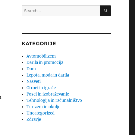
SEARCH
Search
for:
KATEGORIJE
Avtomobilizem
Darila in promocija
Dom
Lepota, moda in darila
Nasveti
Otroci in igrače
Posel in izobraževanje
n
Tehnologija in računalništvo
Turizem in okolje
Uncategorized
Zdravje