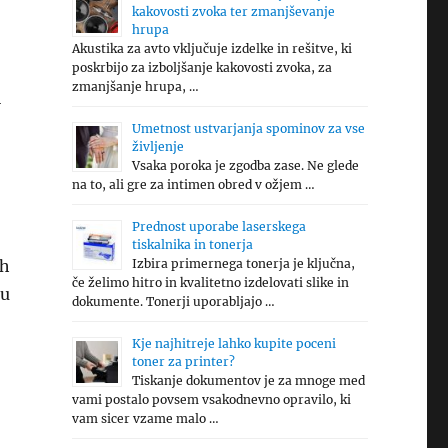
kakovosti zvoka ter zmanjševanje
hrupa
Akustika za avto vključuje izdelke in rešitve, ki
poskrbijo za izboljšanje kakovosti zvoka, za
zmanjšanje hrupa, …
i
Umetnost ustvarjanja spominov za vse
življenje
Vsaka poroka je zgodba zase. Ne glede
na to, ali gre za intimen obred v ožjem …
Prednost uporabe laserskega
tiskalnika in tonerja
ih
Izbira primernega tonerja je ključna,
če želimo hitro in kvalitetno izdelovati slike in
ju
dokumente. Tonerji uporabljajo …
Kje najhitreje lahko kupite poceni
toner za printer?
Tiskanje dokumentov je za mnoge med
vami postalo povsem vsakodnevno opravilo, ki
vam sicer vzame malo …