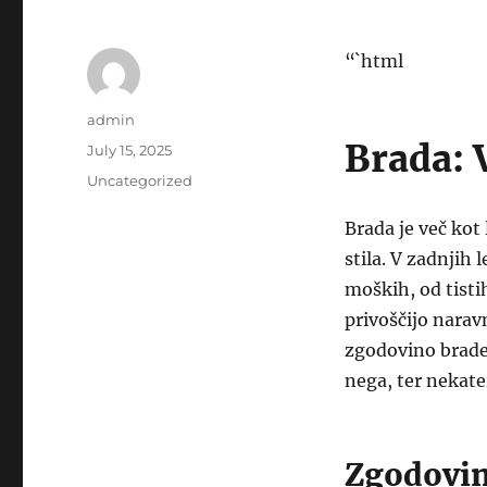
“`html
Author
admin
Brada: 
Posted
July 15, 2025
on
Categories
Uncategorized
Brada je več kot
stila. V zadnjih 
moških, od tistih
privoščijo narav
zgodovino brade,
nega, ter nekate
Zgodovin