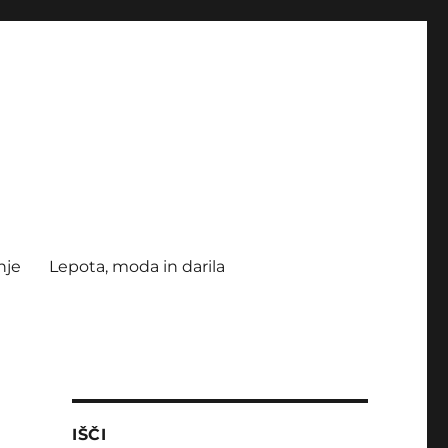
nje
Lepota, moda in darila
IŠČI