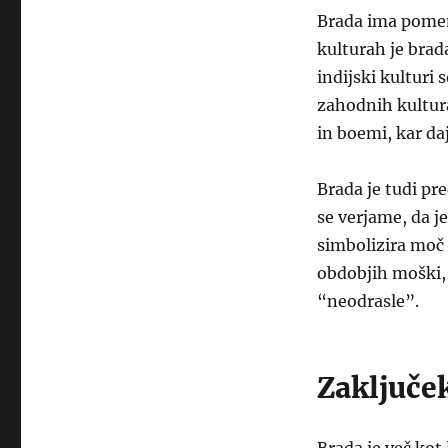
Brada ima pomem
kulturah je brad
indijski kulturi
zahodnih kultura
in boemi, kar d
Brada je tudi pr
se verjame, da j
simbolizira moč 
obdobjih moški, k
“neodrasle”.
Zaključe