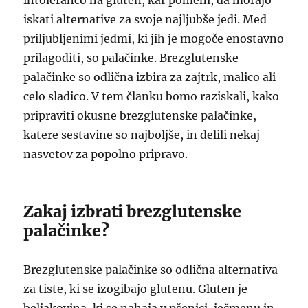
intoleranco na gluten, kar pomeni, da morajo
iskati alternative za svoje najljubše jedi. Med
priljubljenimi jedmi, ki jih je mogoče enostavno
prilagoditi, so palačinke. Brezglutenske
palačinke so odlična izbira za zajtrk, malico ali
celo sladico. V tem članku bomo raziskali, kako
pripraviti okusne brezglutenske palačinke,
katere sestavine so najboljše, in delili nekaj
nasvetov za popolno pripravo.
Zakaj izbrati brezglutenske
palačinke?
Brezglutenske palačinke so odlična alternativa
za tiste, ki se izogibajo glutenu. Gluten je