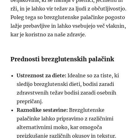
beljakovina, ki se nahaja v pšenici, ječmenu in
rži, in je lahko vir težav za ljudi z občutljivostjo.
Poleg tega so brezglutenske palačinke pogosto
lažje prebavljive in lahko vsebujejo več vlaknin,
kar je koristno za naše zdravje.
Prednosti brezglutenskih palačink
Ustreznost za diete:
Idealne so za tiste, ki
sledijo brezglutenski dieti, bodisi zaradi
zdravstvenih težav bodisi zaradi osebnih
prepričanj.
Raznolike sestavine:
Brezglutenske
palačinke lahko pripravimo z različnimi
alternativnimi moko, kar omogoča
preizkušanje različnih okusov in tekstur.