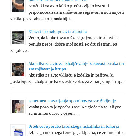
Senčniki za avto lahko predstavljajo izvrstni
pripomoček za zmanjševanje segrevanja notranjosti
vozila. prav tako dobro poskrbijo …
Nasveti ob nakupu avto akustike
Vemo, da lahko tovarniško vgrajena avto akustika
ponuja precej dobre možnosti. Po drugi strani pa
zagotovo …
Akustika za avto za izboljševanje kakovosti zvoka ter
zmanjševanje hrupa
Akustika za avto vključuje izdelke in rešitve, ki
poskrbijo za izboljšanje kakovosti zvoka, za zmanjšanje hrupa,
…
Umetnost ustvarjanja spominov za vse življenje
Vsaka poroka je zgodba zase. Ne glede na to, ali gre
za intimen obred v ožjem …
Prednost uporabe laserskega tiskalnika in tonerja
Izbira primernega tonerja je ključna, če želimo hitro