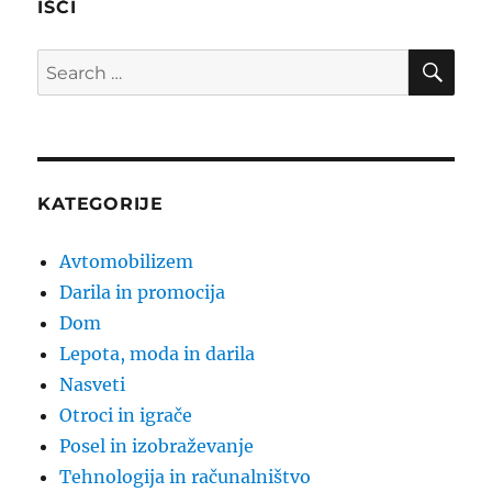
IŠČI
SE
Search
for:
KATEGORIJE
Avtomobilizem
Darila in promocija
Dom
Lepota, moda in darila
Nasveti
Otroci in igrače
Posel in izobraževanje
Tehnologija in računalništvo