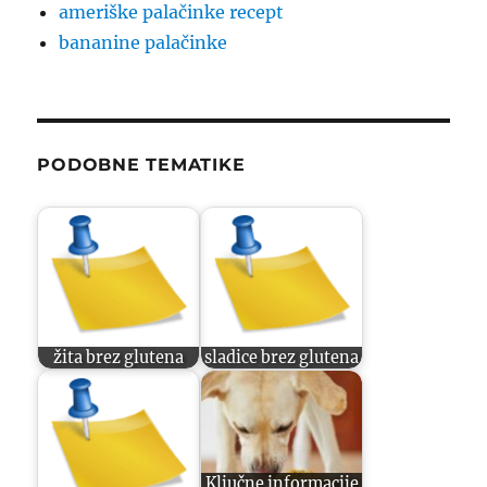
ameriške palačinke recept
bananine palačinke
PODOBNE TEMATIKE
žita brez glutena
sladice brez glutena
Ključne informacije