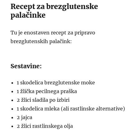
Recept za brezglutenske
palačinke
Tu je enostaven recept za pripravo
brezglutenskih palačink:
Sestavine:
1 skodelica brezglutenske moke
1 žlička pecilnega praška
2 žlici sladila po izbiri
1 skodelica mleka (ali rastlinske alternative)
2 jajca
2 žlici rastlinskega olja