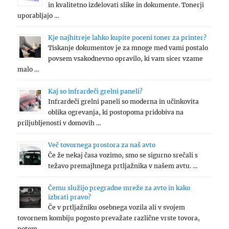
in kvalitetno izdelovati slike in dokumente. Tonerji
uporabljajo …
Kje najhitreje lahko kupite poceni toner za printer?
Tiskanje dokumentov je za mnoge med vami postalo
povsem vsakodnevno opravilo, ki vam sicer vzame
malo …
Kaj so infrardeči grelni paneli?
Infrardeči grelni paneli so moderna in učinkovita
oblika ogrevanja, ki postopoma pridobiva na
priljubljenosti v domovih …
Več tovornega prostora za naš avto
Če že nekaj časa vozimo, smo se sigurno srečali s
težavo premajhnega prtljažnika v našem avtu. …
Čemu služijo pregradne mreže za avto in kako
izbrati pravo?
Če v prtljažniku osebnega vozila ali v svojem
tovornem kombiju pogosto prevažate različne vrste tovora,
potem …