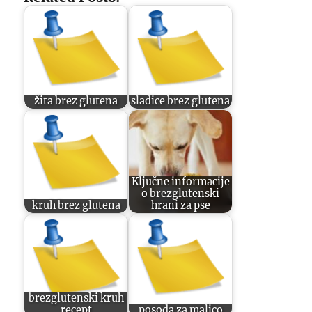
žita brez glutena
sladice brez glutena
Ključne informacije
o brezglutenski
kruh brez glutena
hrani za pse
brezglutenski kruh
recept
posoda za malico