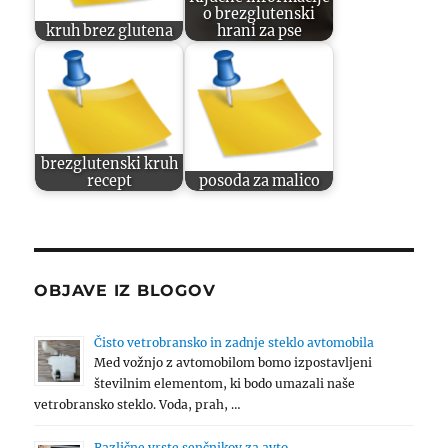
o brezglutenski
kruh brez glutena
hrani za pse
brezglutenski kruh
recept
posoda za malico
OBJAVE IZ BLOGOV
Čisto vetrobransko in zadnje steklo avtomobila
Med vožnjo z avtomobilom bomo izpostavljeni
številnim elementom, ki bodo umazali naše
vetrobransko steklo. Voda, prah, …
Različne vrste senčnikov za avto