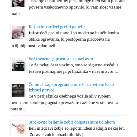
Tiskanje dokumentov je za mnoge med vami postalo
povsem vsakodnevno opravilo, ki vam sicer vzame
malo …
Kaj so infrardeči grelni paneli?
Infrardeči grelni paneli so moderna in učinkovita
oblika ogrevanja, ki postopoma pridobiva na
priljubljenosti v domovih …
Več tovornega prostora za naš avto
Če že nekaj časa vozimo, smo se sigurno srečali s
težavo premajhnega prtljažnika v našem avtu. …
Čemu služijo pregradne mreže za avto in kako
izbrati pravo?
Če v prtljažniku osebnega vozila ali v svojem
tovornem kombiju pogosto prevažate različne vrste tovora,
potem …
Strokovno beljenje zob z dolgotrajnim učinkom
Beli in zdravi zobje so lepotni ideal zadnjih nekaj let.
Zdravje zob in obzobnih tkiv je …