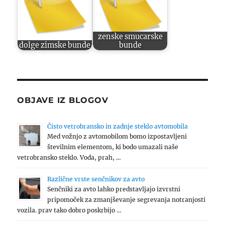
zenske smucarske
dolge zimske bunde
bunde
OBJAVE IZ BLOGOV
Čisto vetrobransko in zadnje steklo avtomobila
Med vožnjo z avtomobilom bomo izpostavljeni
številnim elementom, ki bodo umazali naše
vetrobransko steklo. Voda, prah, …
Različne vrste senčnikov za avto
Senčniki za avto lahko predstavljajo izvrstni
pripomoček za zmanjševanje segrevanja notranjosti
vozila. prav tako dobro poskrbijo …