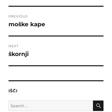
Post
PREVIOUS
navigation
moške kape
Previous
post:
NEXT
škornji
Next
post:
IŠČI
SE
Search
for: