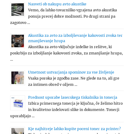
Nasveti ob nakupu avto akustike
Vemo, da lahko tovarniško vgrajena avto akustika
ponuja precej dobre možnosti. Po drugi strani pa
zagotovo …
Akustika za avto za izboljševanje kakovosti zvoka ter
zmanjševanje hrupa
Akustika za avto vključuje izdelke in rešitve, ki
poskrbijo za izboljšanje kakovosti zvoka, za zmanjšanje hrupa,
…
Umetnost ustvarjanja spominov za vse življenje
Vsaka poroka je zgodba zase. Ne glede na to, ali gre
za intimen obred v ožjem …
Prednost uporabe laserskega tiskalnika in tonerja
Izbira primernega tonerja je ključna, če želimo hitro
in kvalitetno izdelovati slike in dokumente. Tonerji
uporabljajo …
Kje najhitreje lahko kupite poceni toner za printer?