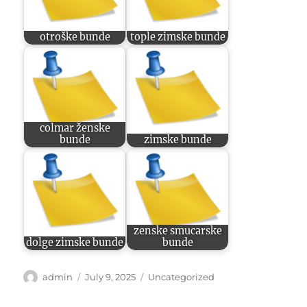
otroške bunde
tople zimske bunde
colmar ženske
bunde
zimske bunde
zenske smucarske
dolge zimske bunde
bunde
Author
Posted
Categories
admin
July 9, 2025
Uncategorized
on