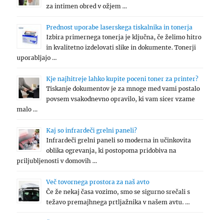
za intimen obred v ožjem …
Prednost uporabe laserskega tiskalnika in tonerja
Izbira primernega tonerja je ključna, če želimo hitro
in kvalitetno izdelovati slike in dokumente. Tonerji
uporabljajo …
Kje najhitreje lahko kupite poceni toner za printer?
Tiskanje dokumentov je za mnoge med vami postalo
povsem vsakodnevno opravilo, ki vam sicer vzame
malo …
Kaj so infrardeči grelni paneli?
Infrardeči grelni paneli so moderna in učinkovita
oblika ogrevanja, ki postopoma pridobiva na
priljubljenosti v domovih …
Več tovornega prostora za naš avto
Če že nekaj časa vozimo, smo se sigurno srečali s
težavo premajhnega prtljažnika v našem avtu. …