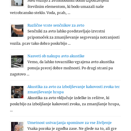
Med vožnjo z avtomobilom bomo izpostavljeni
številnim elementom, ki bodo umazali naše
vetrobransko steklo. Voda, prah, …
Različne vrste senčnikov za avto
Senčniki za avto lahko predstavljajo izvrstni
pripomoček za zmanjševanje segrevanja notranjosti
vozila. prav tako dobro poskrbijo …
Nasveti ob nakupu avto akustike
Vemo, da lahko tovarniško vgrajena avto akustika
ponuja precej dobre možnosti. Po drugi strani pa
zagotovo …
Akustika za avto za izboljševanje kakovosti zvoka ter
zmanjševanje hrupa
Akustika za avto vključuje izdelke in rešitve, ki
poskrbijo za izboljšanje kakovosti zvoka, za zmanjšanje hrupa,
…
Umetnost ustvarjanja spominov za vse življenje
Vsaka poroka je zgodba zase. Ne glede na to, ali gre