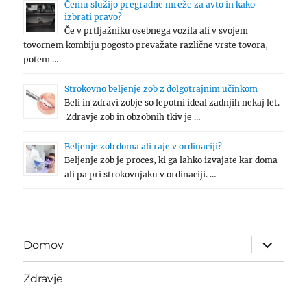
Čemu služijo pregradne mreže za avto in kako
izbrati pravo?
Če v prtljažniku osebnega vozila ali v svojem
tovornem kombiju pogosto prevažate različne vrste tovora,
potem …
Strokovno beljenje zob z dolgotrajnim učinkom
Beli in zdravi zobje so lepotni ideal zadnjih nekaj let.
Zdravje zob in obzobnih tkiv je …
Beljenje zob doma ali raje v ordinaciji?
Beljenje zob je proces, ki ga lahko izvajate kar doma
ali pa pri strokovnjaku v ordinaciji. …
expand
Domov
child
menu
Zdravje