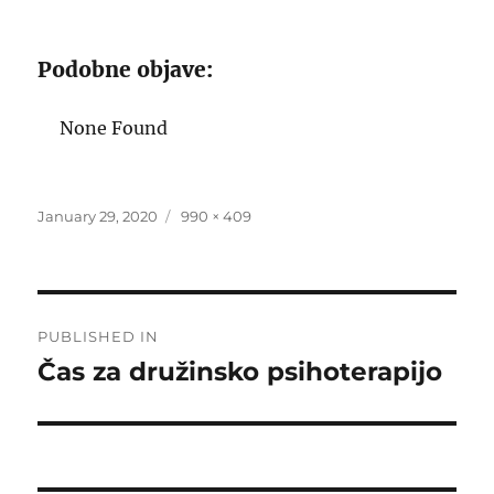
Podobne objave:
None Found
Posted
Full
January 29, 2020
990 × 409
on
size
Post
PUBLISHED IN
navigation
Čas za družinsko psihoterapijo