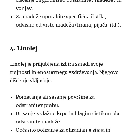
čiščenje za globinsko odstranitev madežev in
vonjav.
Za madeže uporabite specifična čistila,
odvisno od vrste madeža (hrana, pijača, itd.).
4. Linolej
Linolej je priljubljena izbira zaradi svoje
trajnosti in enostavnega vzdrževanja. Njegovo
čiščenje vključuje:
Pometanje ali sesanje površine za
odstranitev prahu.
Brisanje z vlažno krpo in blagim čistilom, da
odstranite madeže.
Občasno poliranje za ohranjanje sijaja in