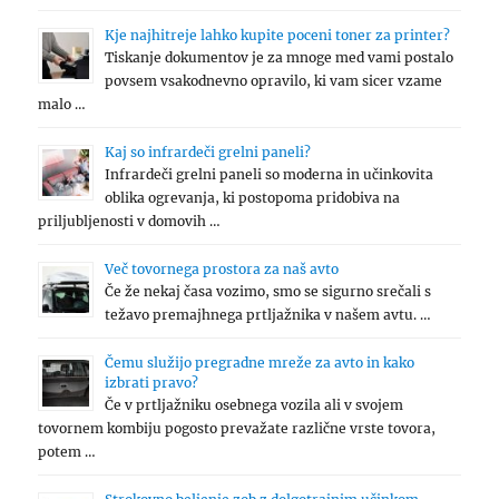
Kje najhitreje lahko kupite poceni toner za printer?
Tiskanje dokumentov je za mnoge med vami postalo
povsem vsakodnevno opravilo, ki vam sicer vzame
malo …
Kaj so infrardeči grelni paneli?
Infrardeči grelni paneli so moderna in učinkovita
oblika ogrevanja, ki postopoma pridobiva na
priljubljenosti v domovih …
Več tovornega prostora za naš avto
Če že nekaj časa vozimo, smo se sigurno srečali s
težavo premajhnega prtljažnika v našem avtu. …
Čemu služijo pregradne mreže za avto in kako
izbrati pravo?
Če v prtljažniku osebnega vozila ali v svojem
tovornem kombiju pogosto prevažate različne vrste tovora,
potem …