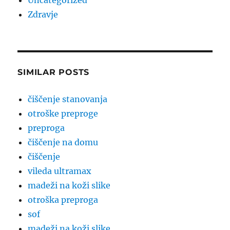
Uncategorized
Zdravje
SIMILAR POSTS
čiščenje stanovanja
otroške preproge
preproga
čiščenje na domu
čiščenje
vileda ultramax
madeži na koži slike
otroška preproga
sof
madeži na koži slike