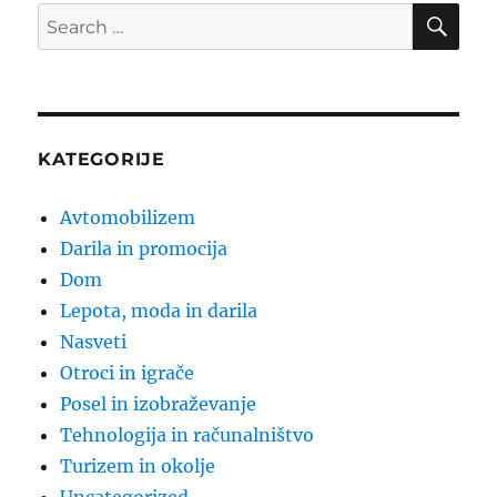
SE
Search
for:
KATEGORIJE
Avtomobilizem
Darila in promocija
Dom
Lepota, moda in darila
Nasveti
Otroci in igrače
Posel in izobraževanje
Tehnologija in računalništvo
Turizem in okolje