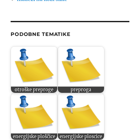
PODOBNE TEMATIKE
otroške preproge
preproga
energijske ploščice
energijske ploscice