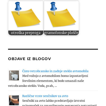
otroška preproga
gramofonske plošče
OBJAVE IZ BLOGOV
Čisto vetrobransko in zadnje steklo avtomobila
Med vožnjo z avtomobilom bomo izpostavljeni
številnim elementom, ki bodo umazali naše
vetrobransko steklo. Voda, prah, …
Različne vrste senčnikov za avto
Senčniki za avto lahko predstavljajo izvrstni
pripomoček za zmanjševanje segrevanja notranjosti