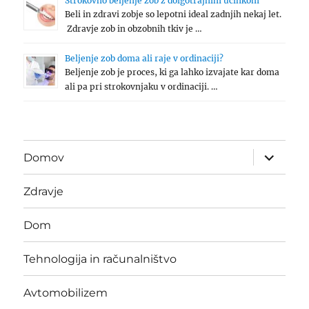
Strokovno beljenje zob z dolgotrajnim učinkom
Beli in zdravi zobje so lepotni ideal zadnjih nekaj let.
Zdravje zob in obzobnih tkiv je …
Beljenje zob doma ali raje v ordinaciji?
Beljenje zob je proces, ki ga lahko izvajate kar doma
ali pa pri strokovnjaku v ordinaciji. …
expand
Domov
child
menu
Zdravje
Dom
Tehnologija in računalništvo
Avtomobilizem