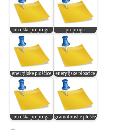
otroške preproge
preproga
energijske ploščice
energijske ploscice
otroška preproga
gramofonske plošče