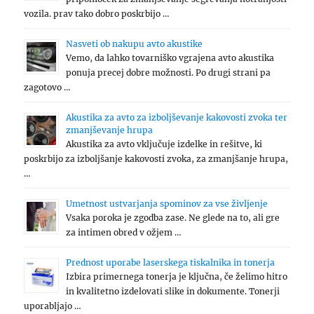
vozila. prav tako dobro poskrbijo …
Nasveti ob nakupu avto akustike
Vemo, da lahko tovarniško vgrajena avto akustika
ponuja precej dobre možnosti. Po drugi strani pa
zagotovo …
Akustika za avto za izboljševanje kakovosti zvoka ter
zmanjševanje hrupa
Akustika za avto vključuje izdelke in rešitve, ki
poskrbijo za izboljšanje kakovosti zvoka, za zmanjšanje hrupa,
…
Umetnost ustvarjanja spominov za vse življenje
Vsaka poroka je zgodba zase. Ne glede na to, ali gre
za intimen obred v ožjem …
Prednost uporabe laserskega tiskalnika in tonerja
Izbira primernega tonerja je ključna, če želimo hitro
in kvalitetno izdelovati slike in dokumente. Tonerji
uporabljajo …