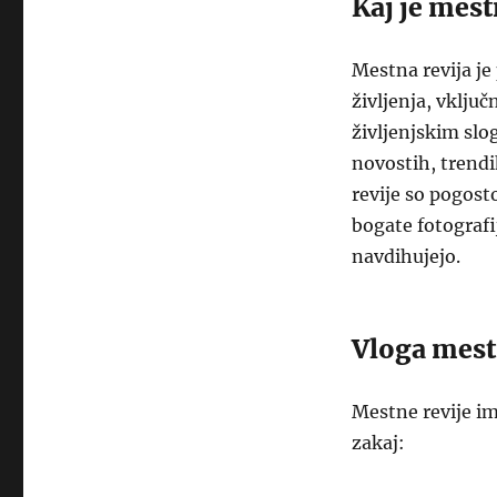
Kaj je mest
Mestna revija je
življenja, vklju
življenjskim slo
novostih, trendi
revije so pogost
bogate fotografi
navdihujejo.
Vloga mestn
Mestne revije i
zakaj: