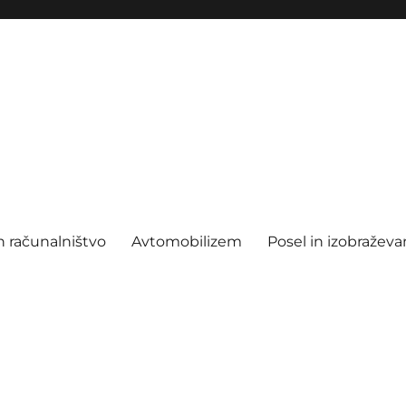
n računalništvo
Avtomobilizem
Posel in izobraževa