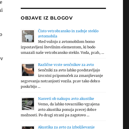
ne
ni
OBJAVE IZ BLOGOV
Čisto vetrobransko in zadnje steklo
so
avtomobila
Med vožnjo z avtomobilom bomo
izpostavljeni številnim elementom, ki bodo
umazali naše vetrobransko steklo. Voda, prah, …
ov
Različne vrste senčnikov za avto
Senčniki za avto lahko predstavljajo
izvrstni pripomoček za zmanjševanje
segrevanja notranjosti vozila. prav tako dobro
poskrbijo …
Nasveti ob nakupu avto akustike
Vemo, da lahko tovarniško vgrajena
avto akustika ponuja precej dobre
možnosti. Po drugi strani pa zagotovo …
Akustika za avto za izboljševanje