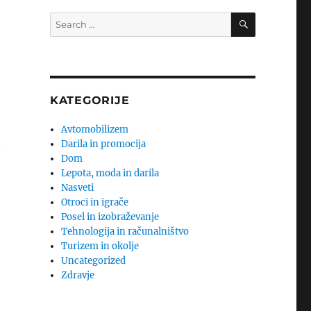
SEARCH
Search
for:
KATEGORIJE
Avtomobilizem
.
Darila in promocija
Dom
Lepota, moda in darila
Nasveti
Otroci in igrače
Posel in izobraževanje
Tehnologija in računalništvo
Turizem in okolje
Uncategorized
Zdravje