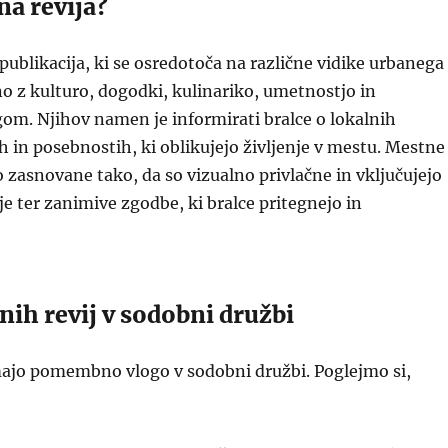
na revija?
 publikacija, ki se osredotoča na različne vidike urbanega
čno z kulturo, dogodki, kulinariko, umetnostjo in
gom. Njihov namen je informirati bralce o lokalnih
h in posebnostih, ki oblikujejo življenje v mestu. Mestne
o zasnovane tako, da so vizualno privlačne in vključujejo
je ter zanimive zgodbe, ki bralce pritegnejo in
ih revij v sodobni družbi
majo pomembno vlogo v sodobni družbi. Poglejmo si,