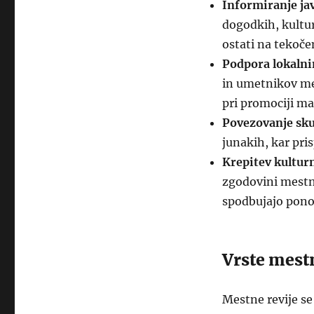
Informiranje ja
dogodkih, kultur
ostati na tekoč
Podpora lokalni
in umetnikov me
pri promociji ma
Povezovanje sku
junakih, kar pri
Krepitev kulturn
zgodovini mestn
spodbujajo pono
Vrste mestn
Mestne revije se 