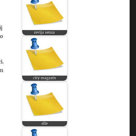
ij
revija sensa
jo
i.
in
city magazin
elle