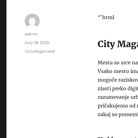
“`html
Author
admin
City Mag
Posted
July 18, 2025
on
Categories
Uncategorized
Mesta so srce na
Vsako mesto ima 
mogoče raziskovat
zlasti preko digi
razumevanje urba
pričakujemo od m
zakaj so pomem