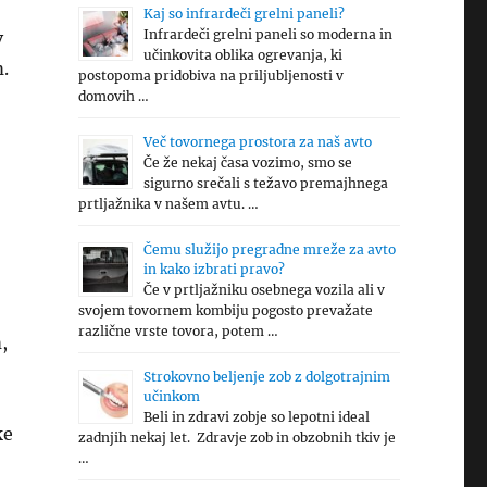
Kaj so infrardeči grelni paneli?
Infrardeči grelni paneli so moderna in
v
učinkovita oblika ogrevanja, ki
.
postopoma pridobiva na priljubljenosti v
domovih …
Več tovornega prostora za naš avto
Če že nekaj časa vozimo, smo se
sigurno srečali s težavo premajhnega
prtljažnika v našem avtu. …
Čemu služijo pregradne mreže za avto
in kako izbrati pravo?
Če v prtljažniku osebnega vozila ali v
svojem tovornem kombiju pogosto prevažate
različne vrste tovora, potem …
,
Strokovno beljenje zob z dolgotrajnim
učinkom
Beli in zdravi zobje so lepotni ideal
ke
zadnjih nekaj let. Zdravje zob in obzobnih tkiv je
…