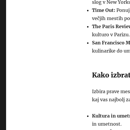
slog v New York
Time Out:
Ponuja
večjih mestih p
The Paris Revie
kulturo v Parizu.
San Francisco M
kulinarike do um
Kako izbrat
Izbira prave mes
kaj vas najbolj 
Kultura in umet
in umetnost.