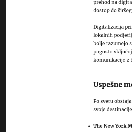
prehod na digita
dostop do širšeg
Digitalizacija p
lokalnih podjeti
bolje razumejo s
pogosto vključu
komunikacijo z b
Uspešne me
Po svetu obstaja
svoje destinacij
The New York M