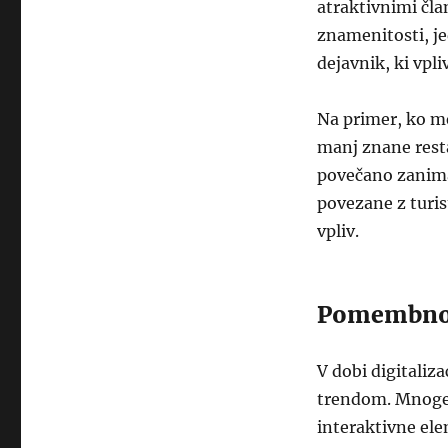
atraktivnimi čla
znamenitosti, je
dejavnik, ki vpli
Na primer, ko me
manj znane resta
povečano zaniman
povezane z turis
vpliv.
Pomembnost
V dobi digitaliz
trendom. Mnoge r
interaktivne ele