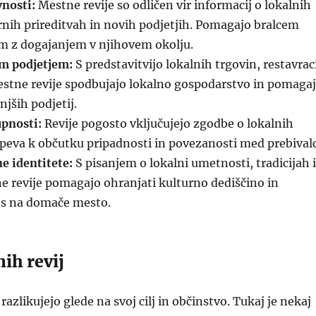
vnosti:
Mestne revije so odličen vir informacij o lokalnih
nih prireditvah in novih podjetjih. Pomagajo bralcem
em z dogajanjem v njihovem okolju.
m podjetjem:
S predstavitvijo lokalnih trgovin, restavrac
stne revije spodbujajo lokalno gospodarstvo in pomaga
njših podjetij.
pnosti:
Revije pogosto vključujejo zgodbe o lokalnih
speva k občutku pripadnosti in povezanosti med prebivalc
e identitete:
S pisanjem o lokalni umetnosti, tradicijah 
e revije pomagajo ohranjati kulturno dediščino in
s na domače mesto.
ih revij
razlikujejo glede na svoj cilj in občinstvo. Tukaj je nekaj