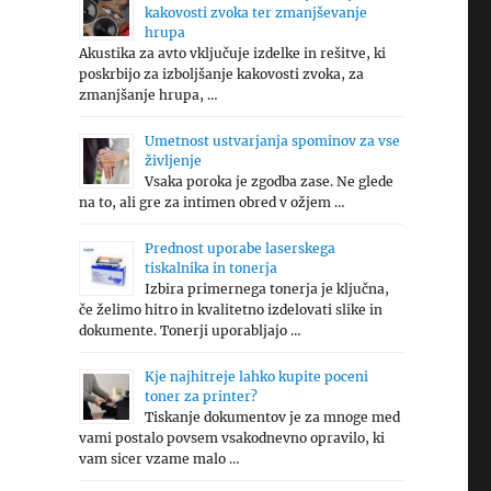
kakovosti zvoka ter zmanjševanje
hrupa
Akustika za avto vključuje izdelke in rešitve, ki
poskrbijo za izboljšanje kakovosti zvoka, za
zmanjšanje hrupa, …
Umetnost ustvarjanja spominov za vse
življenje
Vsaka poroka je zgodba zase. Ne glede
na to, ali gre za intimen obred v ožjem …
Prednost uporabe laserskega
tiskalnika in tonerja
Izbira primernega tonerja je ključna,
če želimo hitro in kvalitetno izdelovati slike in
dokumente. Tonerji uporabljajo …
Kje najhitreje lahko kupite poceni
toner za printer?
Tiskanje dokumentov je za mnoge med
vami postalo povsem vsakodnevno opravilo, ki
vam sicer vzame malo …