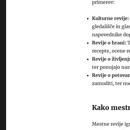
primerov:
Kulturne revije:
gledališče in gla
napovednike do
Revije o hrani:
T
recepte, ocene r
Revije o življen
ter ponujajo nas
Revije o potovan
zamuditi, ter nu
Kako mestn
Mestne revije ig