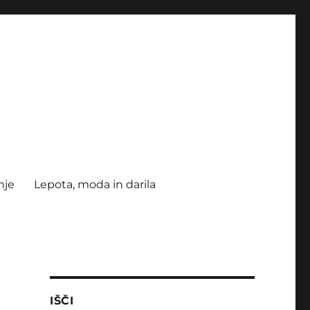
nje
Lepota, moda in darila
IŠČI