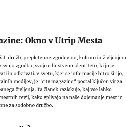
azine: Okno v Utrip Mesta
ših družb, prepletena z zgodovino, kulturo in življenjem
svojo zgodbo, svojo edinstveno identiteto, ki jo je
i in odkrivati. V svetu, kjer se informacije hitro širijo,
talnih medijev, je “city magazine” postal ključen vir za
nega življenja. Ta članek raziskuje, kaj vse lahko
estnih revij, kako vplivajo na naše dojemanje mest in
bne za sodobno družbo.