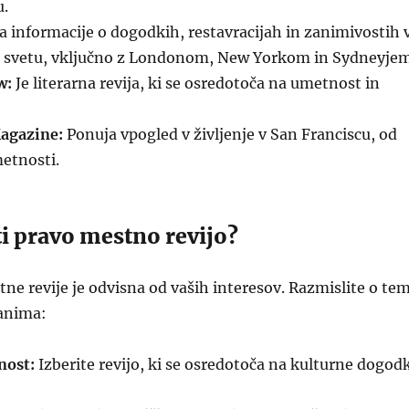
u.
 informacije o dogodkih, restavracijah in zanimivostih 
o svetu, vključno z Londonom, New Yorkom in Sydneyjem
w:
Je literarna revija, ki se osredotoča na umetnost in
agazine:
Ponuja vpogled v življenje v San Franciscu, od
etnosti.
i pravo mestno revijo?
tne revije je odvisna od vaših interesov. Razmislite o tem
zanima:
nost:
Izberite revijo, ki se osredotoča na kulturne dogod