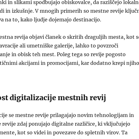
nki in slikami spodbujajo obiskovalce, da raziščejo lokal
di in izkušnje. V mnogih primerih so mestne revije ključ
va na to, kako ljudje dojemajo destinacijo.
stna revija objavi članek o skritih draguljih mesta, kot 
vracije ali umetniške galerije, lahko to povzroči
je in obisk teh mest. Poleg tega so revije pogosto
tičnimi akcijami in promocijami, kar dodatno krepi njih
 digitalizacije mestnih revij
acije se mestne revije prilagajajo novim tehnologijam in
evije zdaj ponujajo digitalne različice, ki vključujejo
mente, kot so videi in povezave do spletnih virov. Ta