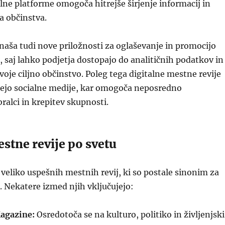
lne platforme omogoča hitrejše širjenje informacij in
a občinstva.
rinaša tudi nove priložnosti za oglaševanje in promocijo
j, saj lahko podjetja dostopajo do analitičnih podatkov in
voje ciljno občinstvo. Poleg tega digitalne mestne revije
jejo socialne medije, kar omogoča neposredno
ralci in krepitev skupnosti.
stne revije po svetu
 veliko uspešnih mestnih revij, ki so postale sinonim za
e. Nekatere izmed njih vključujejo:
agazine:
Osredotoča se na kulturo, politiko in življenjski