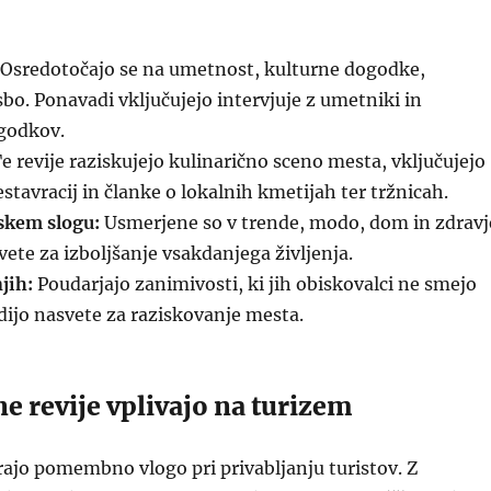
Osredotočajo se na umetnost, kulturne dogodke,
sbo. Ponavadi vključujejo intervjuje z umetniki in
godkov.
e revije raziskujejo kulinarično sceno mesta, vključujejo
estavracij in članke o lokalnih kmetijah ter tržnicah.
jskem slogu:
Usmerjene so v trende, modo, dom in zdravj
vete za izboljšanje vsakdanjega življenja.
jih:
Poudarjajo zanimivosti, ki jih obiskovalci ne smejo
dijo nasvete za raziskovanje mesta.
e revije vplivajo na turizem
rajo pomembno vlogo pri privabljanju turistov. Z