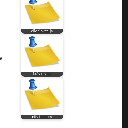
elle slovenija
e
lady revija
city fashion