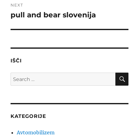
NEXT
pull and bear slovenija
Next
post:
IŠČI
SE
Search
for:
KATEGORIJE
Avtomobilizem