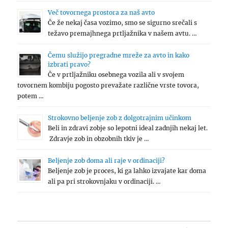
Več tovornega prostora za naš avto
Če že nekaj časa vozimo, smo se sigurno srečali s
težavo premajhnega prtljažnika v našem avtu. …
Čemu služijo pregradne mreže za avto in kako
izbrati pravo?
Če v prtljažniku osebnega vozila ali v svojem
tovornem kombiju pogosto prevažate različne vrste tovora,
potem …
Strokovno beljenje zob z dolgotrajnim učinkom
Beli in zdravi zobje so lepotni ideal zadnjih nekaj let.
Zdravje zob in obzobnih tkiv je …
Beljenje zob doma ali raje v ordinaciji?
Beljenje zob je proces, ki ga lahko izvajate kar doma
ali pa pri strokovnjaku v ordinaciji. …