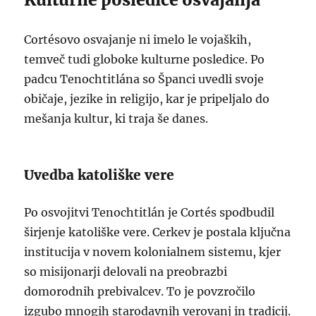
Cortésovo osvajanje ni imelo le vojaških,
temveč tudi globoke kulturne posledice. Po
padcu Tenochtitlána so Španci uvedli svoje
običaje, jezike in religijo, kar je pripeljalo do
mešanja kultur, ki traja še danes.
Uvedba katoliške vere
Po osvojitvi Tenochtitlán je Cortés spodbudil
širjenje katoliške vere. Cerkev je postala ključna
institucija v novem kolonialnem sistemu, kjer
so misijonarji delovali na preobrazbi
domorodnih prebivalcev. To je povzročilo
izgubo mnogih starodavnih verovanj in tradicij.