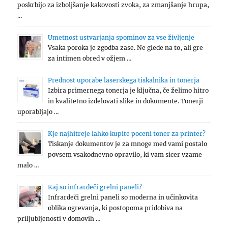
poskrbijo za izboljšanje kakovosti zvoka, za zmanjšanje hrupa,
…
Umetnost ustvarjanja spominov za vse življenje
Vsaka poroka je zgodba zase. Ne glede na to, ali gre
za intimen obred v ožjem …
Prednost uporabe laserskega tiskalnika in tonerja
Izbira primernega tonerja je ključna, če želimo hitro
in kvalitetno izdelovati slike in dokumente. Tonerji
uporabljajo …
Kje najhitreje lahko kupite poceni toner za printer?
Tiskanje dokumentov je za mnoge med vami postalo
povsem vsakodnevno opravilo, ki vam sicer vzame
malo …
Kaj so infrardeči grelni paneli?
Infrardeči grelni paneli so moderna in učinkovita
oblika ogrevanja, ki postopoma pridobiva na
priljubljenosti v domovih …