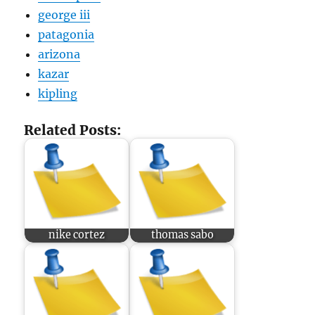
george iii
patagonia
arizona
kazar
kipling
Related Posts:
nike cortez
thomas sabo