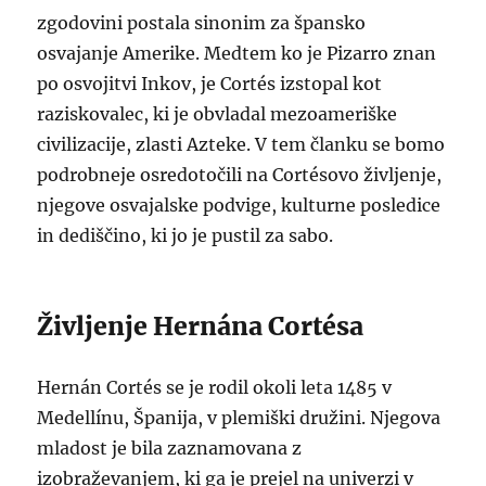
zgodovini postala sinonim za špansko
osvajanje Amerike. Medtem ko je Pizarro znan
po osvojitvi Inkov, je Cortés izstopal kot
raziskovalec, ki je obvladal mezoameriške
civilizacije, zlasti Azteke. V tem članku se bomo
podrobneje osredotočili na Cortésovo življenje,
njegove osvajalske podvige, kulturne posledice
in dediščino, ki jo je pustil za sabo.
Življenje Hernána Cortésa
Hernán Cortés se je rodil okoli leta 1485 v
Medellínu, Španija, v plemiški družini. Njegova
mladost je bila zaznamovana z
izobraževanjem, ki ga je prejel na univerzi v