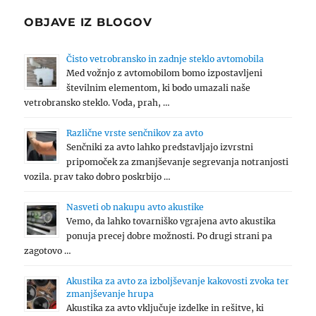
OBJAVE IZ BLOGOV
Čisto vetrobransko in zadnje steklo avtomobila
Med vožnjo z avtomobilom bomo izpostavljeni
številnim elementom, ki bodo umazali naše
vetrobransko steklo. Voda, prah, …
Različne vrste senčnikov za avto
Senčniki za avto lahko predstavljajo izvrstni
pripomoček za zmanjševanje segrevanja notranjosti
vozila. prav tako dobro poskrbijo …
Nasveti ob nakupu avto akustike
Vemo, da lahko tovarniško vgrajena avto akustika
ponuja precej dobre možnosti. Po drugi strani pa
zagotovo …
Akustika za avto za izboljševanje kakovosti zvoka ter
zmanjševanje hrupa
Akustika za avto vključuje izdelke in rešitve, ki