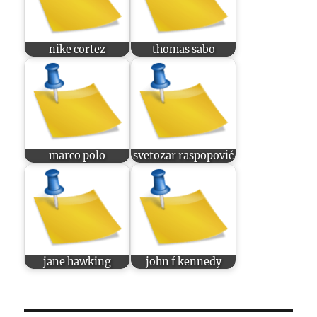
nike cortez
thomas sabo
marco polo
svetozar raspopović
jane hawking
john f kennedy