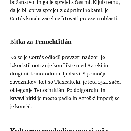
božanstvo, in ga je sprejel s častmi. Kljub temu,
da je bil sprva sprejet z odprtimi rokami, je
Cortés kmalu začel načrtovati prevzem oblasti.
Bitka za Tenochtitlán
Ko se je Cortés odločil prevzeti nadzor, je
izkoristil notranje konflikte med Azteki in
drugimi domorodnimi ljudstvi. S pomočjo
zaveznikov, kot so Tlaxcalteki, je leta 1521 začel
obleganje Tenochtitlán. Po dolgotrajni in
krvavi bitki je mesto padlo in Azteški imperij se
je končal.
Kulturne posledice osvajanja