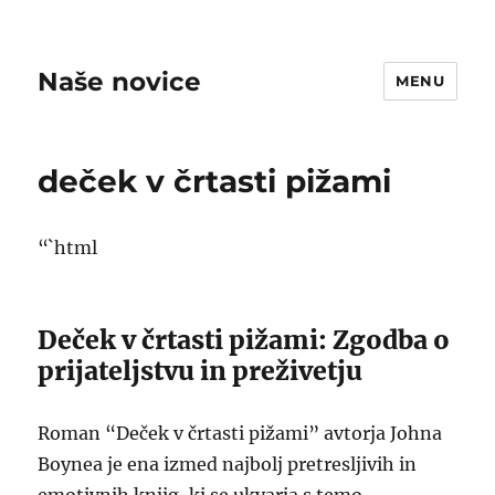
Naše novice
MENU
deček v črtasti pižami
“`html
Deček v črtasti pižami: Zgodba o
prijateljstvu in preživetju
Roman “Deček v črtasti pižami” avtorja Johna
Boynea je ena izmed najbolj pretresljivih in