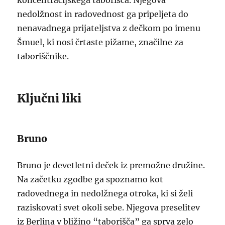
koncentracijskega taborišča. Njegova
nedolžnost in radovednost ga pripeljeta do
nenavadnega prijateljstva z dečkom po imenu
Šmuel, ki nosi črtaste pižame, značilne za
taboriščnike.
Ključni liki
Bruno
Bruno je devetletni deček iz premožne družine.
Na začetku zgodbe ga spoznamo kot
radovednega in nedolžnega otroka, ki si želi
raziskovati svet okoli sebe. Njegova preselitev
iz Berlina v bližino “taborišča” ga sprva zelo