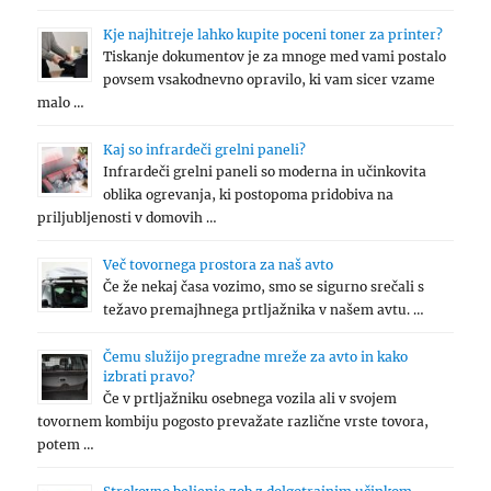
Kje najhitreje lahko kupite poceni toner za printer?
Tiskanje dokumentov je za mnoge med vami postalo
povsem vsakodnevno opravilo, ki vam sicer vzame
malo …
Kaj so infrardeči grelni paneli?
Infrardeči grelni paneli so moderna in učinkovita
oblika ogrevanja, ki postopoma pridobiva na
priljubljenosti v domovih …
Več tovornega prostora za naš avto
Če že nekaj časa vozimo, smo se sigurno srečali s
težavo premajhnega prtljažnika v našem avtu. …
Čemu služijo pregradne mreže za avto in kako
izbrati pravo?
Če v prtljažniku osebnega vozila ali v svojem
tovornem kombiju pogosto prevažate različne vrste tovora,
potem …