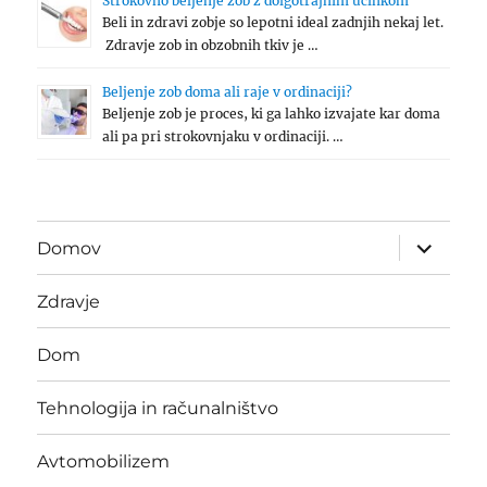
Strokovno beljenje zob z dolgotrajnim učinkom
Beli in zdravi zobje so lepotni ideal zadnjih nekaj let.
Zdravje zob in obzobnih tkiv je …
Beljenje zob doma ali raje v ordinaciji?
Beljenje zob je proces, ki ga lahko izvajate kar doma
ali pa pri strokovnjaku v ordinaciji. …
expand
Domov
child
menu
Zdravje
Dom
Tehnologija in računalništvo
Avtomobilizem