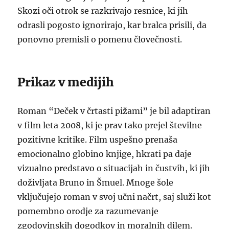
Skozi oči otrok se razkrivajo resnice, ki jih
odrasli pogosto ignorirajo, kar bralca prisili, da
ponovno premisli o pomenu človečnosti.
Prikaz v medijih
Roman “Deček v črtasti pižami” je bil adaptiran
v film leta 2008, ki je prav tako prejel številne
pozitivne kritike. Film uspešno prenaša
emocionalno globino knjige, hkrati pa daje
vizualno predstavo o situacijah in čustvih, ki jih
doživljata Bruno in Šmuel. Mnoge šole
vključujejo roman v svoj učni načrt, saj služi kot
pomembno orodje za razumevanje
zgodovinskih dogodkov in moralnih dilem.