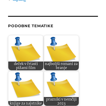
PODOBNE TEMATIKE
deček v črtasti
najboljši romani za
pižami film
branje
prazniki v nemčiji
knjige za najstnike
2023