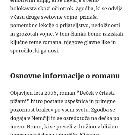
emotivnih knjig, ki se ukvarja s temo
holokavsta skozi oči otrok. Zgodba, ki se odvija
v času druge svetovne vojne, prinaša
pomembne lekcije o prijateljstvu, nedolžnosti
in grozotah vojne. V tem članku bomo raziskali
ključne teme romana, njegove glavne like in
sporočilo, ki ga nosi.
Osnovne informacije o romanu
Objavljen leta 2006, roman “Deček v črtasti
pižami” hitro postane uspešnica in pritegne
pozornost bralcev po vsem svetu. Zgodba se
dogaja v Nemčiji in se osredotoča na dečka po
imenu Bruno, ki se preseli z družino v bližino