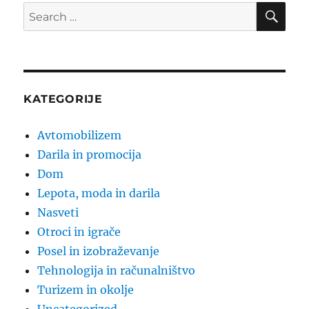
SE
Search
for:
KATEGORIJE
Avtomobilizem
Darila in promocija
Dom
Lepota, moda in darila
Nasveti
Otroci in igrače
Posel in izobraževanje
Tehnologija in računalništvo
Turizem in okolje