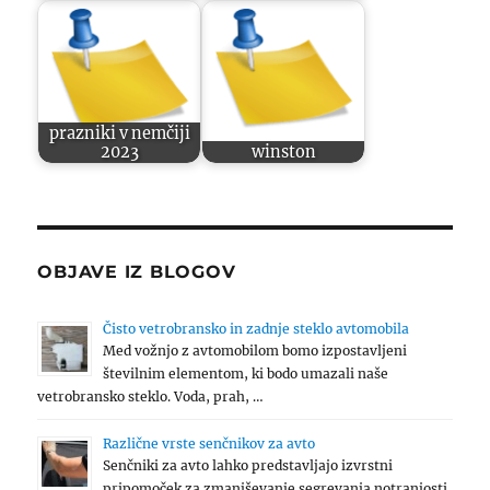
prazniki v nemčiji
2023
winston
OBJAVE IZ BLOGOV
Čisto vetrobransko in zadnje steklo avtomobila
Med vožnjo z avtomobilom bomo izpostavljeni
številnim elementom, ki bodo umazali naše
vetrobransko steklo. Voda, prah, …
Različne vrste senčnikov za avto
Senčniki za avto lahko predstavljajo izvrstni
pripomoček za zmanjševanje segrevanja notranjosti