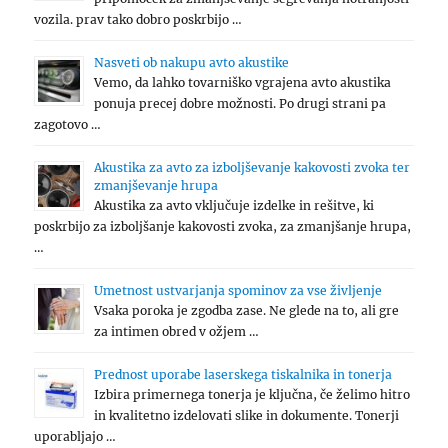
vozila. prav tako dobro poskrbijo …
Nasveti ob nakupu avto akustike
Vemo, da lahko tovarniško vgrajena avto akustika
ponuja precej dobre možnosti. Po drugi strani pa
zagotovo …
Akustika za avto za izboljševanje kakovosti zvoka ter
zmanjševanje hrupa
Akustika za avto vključuje izdelke in rešitve, ki
poskrbijo za izboljšanje kakovosti zvoka, za zmanjšanje hrupa,
…
Umetnost ustvarjanja spominov za vse življenje
Vsaka poroka je zgodba zase. Ne glede na to, ali gre
za intimen obred v ožjem …
Prednost uporabe laserskega tiskalnika in tonerja
Izbira primernega tonerja je ključna, če želimo hitro
in kvalitetno izdelovati slike in dokumente. Tonerji
uporabljajo …