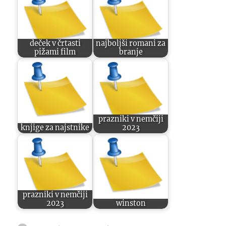
deček v črtasti
najboljši romani za
pižami film
branje
prazniki v nemčiji
knjige za najstnike
2023
prazniki v nemčiji
2023
winston