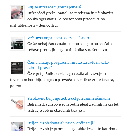
Kaj so infrardeči grelni paneli?
Infrardeči grelni paneli so moderna in učinkovita
oblika ogrevanja, ki postopoma pridobiva na
priljubljenosti v domovih …
Več tovornega prostora za naš avto
Če že nekaj časa vozimo, smo se sigurno srečali s
težavo premajhnega prtljažnika v našem avtu. …
Čemu služijo pregradne mreže za avto in kako
izbrati pravo?
Če v prtljažniku osebnega vozila ali v svojem
tovornem kombiju pogosto prevažate različne vrste tovora,
potem …
Strokovno beljenje zob z dolgotrajnim učinkom
Beli in zdravi zobje so lepotni ideal zadnjih nekaj let.
Zdravje zob in obzobnih tkiv je …
Beljenje zob doma ali raje v ordinaciji?
Beljenje zob je proces, ki ga lahko izvajate kar doma