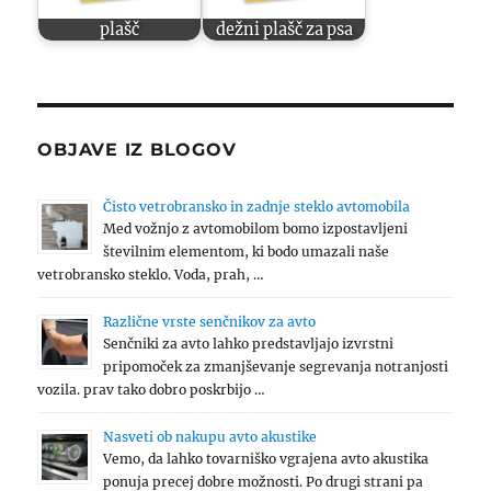
plašč
dežni plašč za psa
OBJAVE IZ BLOGOV
Čisto vetrobransko in zadnje steklo avtomobila
Med vožnjo z avtomobilom bomo izpostavljeni
številnim elementom, ki bodo umazali naše
vetrobransko steklo. Voda, prah, …
Različne vrste senčnikov za avto
Senčniki za avto lahko predstavljajo izvrstni
pripomoček za zmanjševanje segrevanja notranjosti
vozila. prav tako dobro poskrbijo …
Nasveti ob nakupu avto akustike
Vemo, da lahko tovarniško vgrajena avto akustika
ponuja precej dobre možnosti. Po drugi strani pa