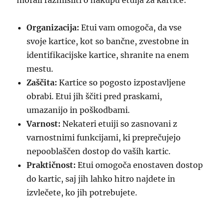
morali razmisliti o nakupu etuija za kartice:
Organizacija:
Etui vam omogoča, da vse
svoje kartice, kot so bančne, zvestobne in
identifikacijske kartice, shranite na enem
mestu.
Zaščita:
Kartice so pogosto izpostavljene
obrabi. Etui jih ščiti pred praskami,
umazanijo in poškodbami.
Varnost:
Nekateri etuiji so zasnovani z
varnostnimi funkcijami, ki preprečujejo
nepooblaščen dostop do vaših kartic.
Praktičnost:
Etui omogoča enostaven dostop
do kartic, saj jih lahko hitro najdete in
izvlečete, ko jih potrebujete.