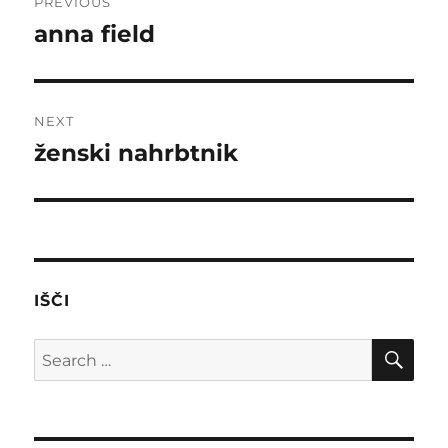
PREVIOUS
navigation
anna field
Previous
post:
NEXT
ženski nahrbtnik
Next
post:
IŠČI
SE
Search
for: