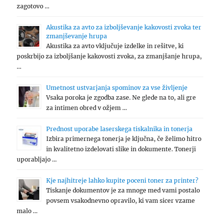
zagotovo …
Akustika za avto za izboljševanje kakovosti zvoka ter
zmanjševanje hrupa
Akustika za avto vključuje izdelke in rešitve, ki
poskrbijo za izboljšanje kakovosti zvoka, za zmanjšanje hrupa,
…
Umetnost ustvarjanja spominov za vse življenje
Vsaka poroka je zgodba zase. Ne glede na to, ali gre
za intimen obred v ožjem …
Prednost uporabe laserskega tiskalnika in tonerja
Izbira primernega tonerja je ključna, če želimo hitro
in kvalitetno izdelovati slike in dokumente. Tonerji
uporabljajo …
Kje najhitreje lahko kupite poceni toner za printer?
Tiskanje dokumentov je za mnoge med vami postalo
povsem vsakodnevno opravilo, ki vam sicer vzame
malo …