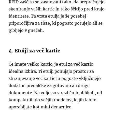
RFID zaščito so zasnovani tako, da preprečujejo
skeniranje vaših kartic in tako ščitijo pred krajo
identitete. Ta vrsta etuija je še posebej
priporočljiva za tiste, ki pogosto potujejo ali se
gibljejo v gnečah.
4. Etuiji za več kartic
Če imate veliko kartic, je etui za več kartic
idealna izbira. Ti etuiji ponujajo prostor za
shranjevanje več kartic in pogosto vključujejo
dodatne predalčke za gotovino ali druge
dokumente. Na voljo so v različnih oblikah, od
kompaktnih do večjih modelov, ki jih lahko
uporabljate kot mini denarnico.