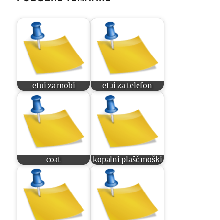
etui za mobi
etui za telefon
coat
kopalni plašč moški