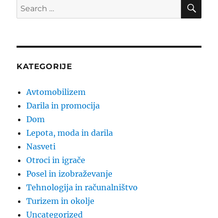
SE
Search
for:
KATEGORIJE
Avtomobilizem
Darila in promocija
Dom
Lepota, moda in darila
Nasveti
Otroci in igrače
Posel in izobraževanje
Tehnologija in računalništvo
Turizem in okolje
Uncategorized