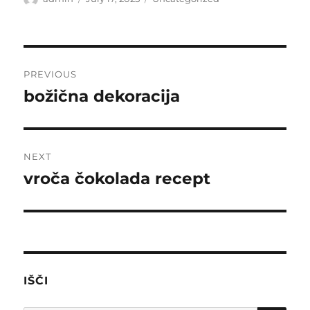
on
Post
PREVIOUS
navigation
božična dekoracija
Previous
post:
NEXT
vroča čokolada recept
Next
post:
IŠČI