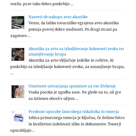
vozila. prav tako dobro poskrbijo …
Nasveti ob nakupu avto akustike
Vemo, da lahko tovarniško vgrajena avto akustika
ponuja precej dobre možnosti. Po drugi strani pa
zagotovo …
Akustika za avto za izboljševanje kakovosti zvoka ter
zmanjševanje hrupa
Akustika za avto vključuje izdelke in rešitve, ki
poskrbijo za izboljšanje kakovosti zvoka, za zmanjšanje hrupa,
…
Umetnost ustvarjanja spominov za vse življenje
Vsaka poroka je zgodba zase. Ne glede na to, ali gre
za intimen obred v ožjem …
Prednost uporabe laserskega tiskalnika in tonerja
Izbira primernega tonerja je ključna, če želimo hitro
in kvalitetno izdelovati slike in dokumente. Tonerji
uporabljajo …