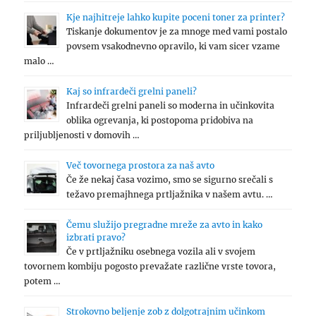
Kje najhitreje lahko kupite poceni toner za printer?
Tiskanje dokumentov je za mnoge med vami postalo
povsem vsakodnevno opravilo, ki vam sicer vzame
malo …
Kaj so infrardeči grelni paneli?
Infrardeči grelni paneli so moderna in učinkovita
oblika ogrevanja, ki postopoma pridobiva na
priljubljenosti v domovih …
Več tovornega prostora za naš avto
Če že nekaj časa vozimo, smo se sigurno srečali s
težavo premajhnega prtljažnika v našem avtu. …
Čemu služijo pregradne mreže za avto in kako
izbrati pravo?
Če v prtljažniku osebnega vozila ali v svojem
tovornem kombiju pogosto prevažate različne vrste tovora,
potem …
Strokovno beljenje zob z dolgotrajnim učinkom