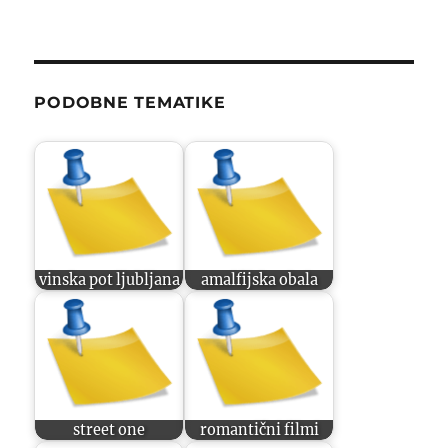
PODOBNE TEMATIKE
vinska pot ljubljana
amalfijska obala
street one
romantični filmi