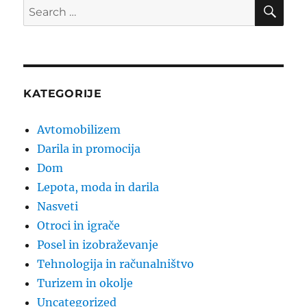
SE
Search
for:
KATEGORIJE
Avtomobilizem
Darila in promocija
Dom
Lepota, moda in darila
Nasveti
Otroci in igrače
Posel in izobraževanje
Tehnologija in računalništvo
Turizem in okolje
Uncategorized