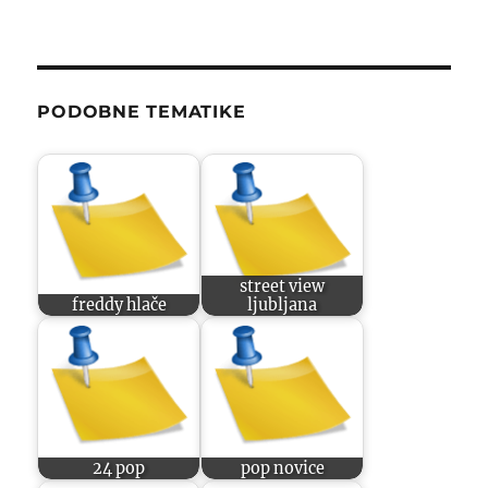
PODOBNE TEMATIKE
street view
freddy hlače
ljubljana
24 pop
pop novice