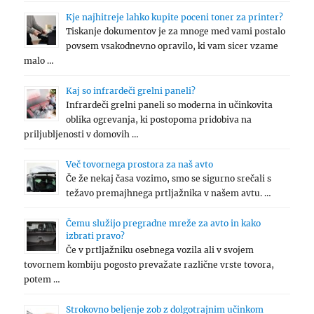
Kje najhitreje lahko kupite poceni toner za printer?
Tiskanje dokumentov je za mnoge med vami postalo
povsem vsakodnevno opravilo, ki vam sicer vzame
malo …
Kaj so infrardeči grelni paneli?
Infrardeči grelni paneli so moderna in učinkovita
oblika ogrevanja, ki postopoma pridobiva na
priljubljenosti v domovih …
Več tovornega prostora za naš avto
Če že nekaj časa vozimo, smo se sigurno srečali s
težavo premajhnega prtljažnika v našem avtu. …
Čemu služijo pregradne mreže za avto in kako
izbrati pravo?
Če v prtljažniku osebnega vozila ali v svojem
tovornem kombiju pogosto prevažate različne vrste tovora,
potem …
Strokovno beljenje zob z dolgotrajnim učinkom