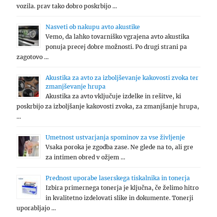
vozila. prav tako dobro poskrbijo …
Nasveti ob nakupu avto akustike
Vemo, da lahko tovarniško vgrajena avto akustika
ponuja precej dobre možnosti. Po drugi strani pa
zagotovo …
Akustika za avto za izboljševanje kakovosti zvoka ter
zmanjševanje hrupa
Akustika za avto vključuje izdelke in rešitve, ki
poskrbijo za izboljšanje kakovosti zvoka, za zmanjšanje hrupa,
…
Umetnost ustvarjanja spominov za vse življenje
Vsaka poroka je zgodba zase. Ne glede na to, ali gre
za intimen obred v ožjem …
Prednost uporabe laserskega tiskalnika in tonerja
Izbira primernega tonerja je ključna, če želimo hitro
in kvalitetno izdelovati slike in dokumente. Tonerji
uporabljajo …