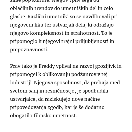
širše pop kulture. Njegov vpliv sega od
oblačilnih trendov do umetniških del in celo
glasbe. Različni umetniki so se navdihovali pri
njegovem liku ter ustvarjali dela, ki odražajo
njegovo kompleksnost in strahotnost. To je
pripomoglo k njegovi trajni priljubljenosti in
prepoznavnosti.
Prav tako je Freddy vplival na razvoj grozljivk in
pripomogel k oblikovanju podžanrov v tej
industriji. Njegova sposobnost, da prehaja med
svetom sanj in resničnostjo, je spodbudila
ustvarjalce, da raziskujejo nove načine
pripovedovanja zgodb, kar je še dodatno
obogatilo filmsko umetnost.