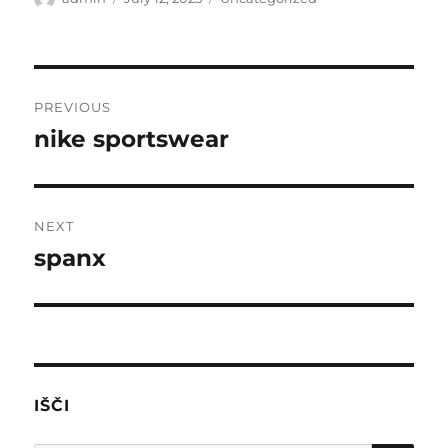
on
Post
PREVIOUS
navigation
nike sportswear
Previous
post:
NEXT
spanx
Next
post:
IŠČI