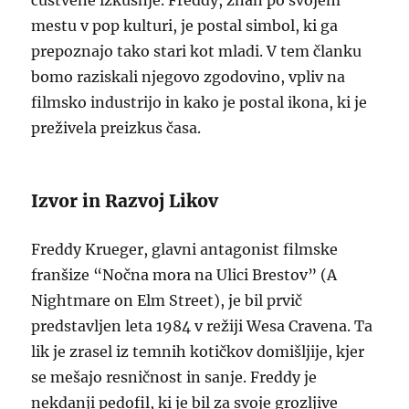
čustvene izkušnje. Freddy, znan po svojem
mestu v pop kulturi, je postal simbol, ki ga
prepoznajo tako stari kot mladi. V tem članku
bomo raziskali njegovo zgodovino, vpliv na
filmsko industrijo in kako je postal ikona, ki je
preživela preizkus časa.
Izvor in Razvoj Likov
Freddy Krueger, glavni antagonist filmske
franšize “Nočna mora na Ulici Brestov” (A
Nightmare on Elm Street), je bil prvič
predstavljen leta 1984 v režiji Wesa Cravena. Ta
lik je zrasel iz temnih kotičkov domišljije, kjer
se mešajo resničnost in sanje. Freddy je
nekdanji pedofil, ki je bil za svoje grozljive