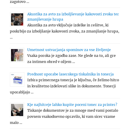
zagotovo …
Akustika za avto za izboljševanje kakovosti zvoka ter
zmanjševanje hrupa
Akustika za avto vključuje izdelke in rešitve, ki
poskrbijo za izboljšanje kakovosti zvoka, za zmanjšanje hrupa,
…
Umetnost ustvarjanja spominov za vse življenje
Vsaka poroka je zgodba zase. Ne glede na to, ali gre
za intimen obred v ožjem …
Prednost uporabe laserskega tiskalnika in tonerja
Izbira primernega tonerja je ključna, če želimo hitro
in kvalitetno izdelovati slike in dokumente. Tonerji
uporabljajo …
Kje najhitreje lahko kupite poceni toner za printer?
Tiskanje dokumentov je za mnoge med vami postalo
povsem vsakodnevno opravilo, ki vam sicer vzame
malo …