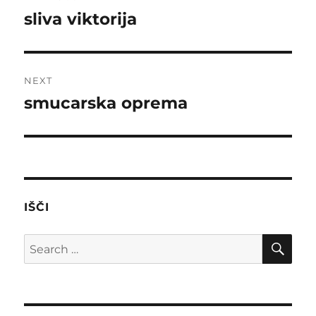
navigation
sliva viktorija
Previous
post:
NEXT
smucarska oprema
Next
post:
IŠČI
SE
Search
for: