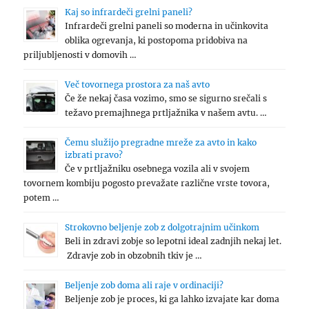
Kaj so infrardeči grelni paneli?
Infrardeči grelni paneli so moderna in učinkovita
oblika ogrevanja, ki postopoma pridobiva na
priljubljenosti v domovih …
Več tovornega prostora za naš avto
Če že nekaj časa vozimo, smo se sigurno srečali s
težavo premajhnega prtljažnika v našem avtu. …
Čemu služijo pregradne mreže za avto in kako
izbrati pravo?
Če v prtljažniku osebnega vozila ali v svojem
tovornem kombiju pogosto prevažate različne vrste tovora,
potem …
Strokovno beljenje zob z dolgotrajnim učinkom
Beli in zdravi zobje so lepotni ideal zadnjih nekaj let.
Zdravje zob in obzobnih tkiv je …
Beljenje zob doma ali raje v ordinaciji?
Beljenje zob je proces, ki ga lahko izvajate kar doma