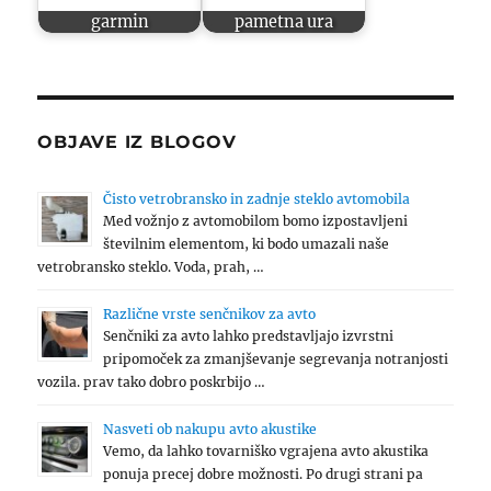
garmin
pametna ura
OBJAVE IZ BLOGOV
Čisto vetrobransko in zadnje steklo avtomobila
Med vožnjo z avtomobilom bomo izpostavljeni
številnim elementom, ki bodo umazali naše
vetrobransko steklo. Voda, prah, …
Različne vrste senčnikov za avto
Senčniki za avto lahko predstavljajo izvrstni
pripomoček za zmanjševanje segrevanja notranjosti
vozila. prav tako dobro poskrbijo …
Nasveti ob nakupu avto akustike
Vemo, da lahko tovarniško vgrajena avto akustika
ponuja precej dobre možnosti. Po drugi strani pa