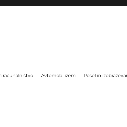
n računalništvo
Avtomobilizem
Posel in izobraževa