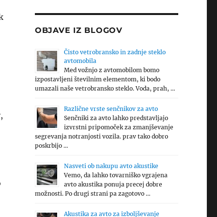
k
OBJAVE IZ BLOGOV
Čisto vetrobransko in zadnje steklo
avtomobila
Med vožnjo z avtomobilom bomo
izpostavljeni številnim elementom, ki bodo
umazali naše vetrobransko steklo. Voda, prah, …
Različne vrste senčnikov za avto
,
Senčniki za avto lahko predstavljajo
izvrstni pripomoček za zmanjševanje
segrevanja notranjosti vozila. prav tako dobro
poskrbijo …
Nasveti ob nakupu avto akustike
Vemo, da lahko tovarniško vgrajena
o
avto akustika ponuja precej dobre
možnosti. Po drugi strani pa zagotovo …
Akustika za avto za izboljševanje