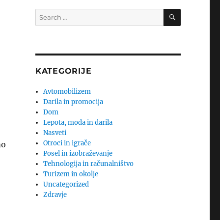
SEARCH
Search
for:
KATEGORIJE
Avtomobilizem
Darila in promocija
Dom
Lepota, moda in darila
Nasveti
Otroci in igrače
mo
Posel in izobraževanje
Tehnologija in računalništvo
Turizem in okolje
Uncategorized
Zdravje