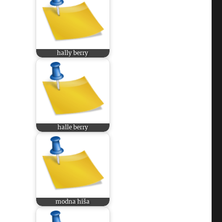
hally berry
halle berry
modna hiša