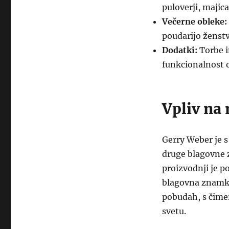
puloverji, majic
Večerne obleke:
poudarijo ženst
Dodatki:
Torbe i
funkcionalnost o
Vpliv na
Gerry Weber je s
druge blagovne 
proizvodnji je p
blagovna znamka 
pobudah, s čimer
svetu.