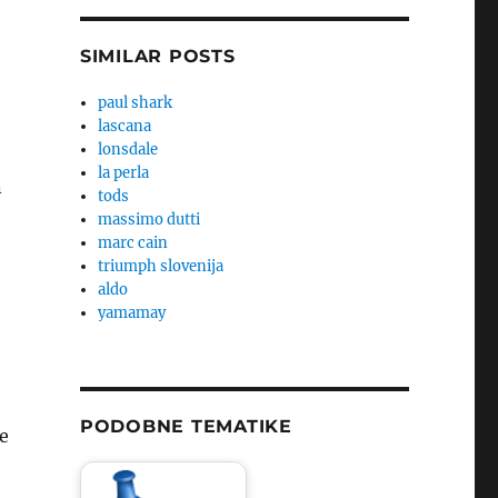
SIMILAR POSTS
paul shark
lascana
lonsdale
la perla
n
tods
massimo dutti
marc cain
triumph slovenija
aldo
yamamay
PODOBNE TEMATIKE
e