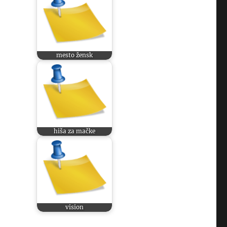
mesto žensk
,
hiša za mačke
vision