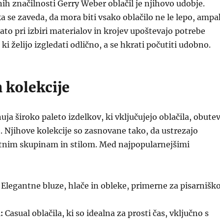
ih značilnosti Gerry Weber oblačil je njihovo udobje.
se zaveda, da mora biti vsako oblačilo ne le lepo, ampa
Zato pri izbiri materialov in krojev upoštevajo potrebe
i želijo izgledati odlično, a se hkrati počutiti udobno.
n kolekcije
ja široko paleto izdelkov, ki vključujejo oblačila, obutev
. Njihove kolekcije so zasnovane tako, da ustrezajo
stnim skupinam in stilom. Med najpopularnejšimi
Elegantne bluze, hlače in obleke, primerne za pisarnišk
:
Casual oblačila, ki so idealna za prosti čas, vključno s