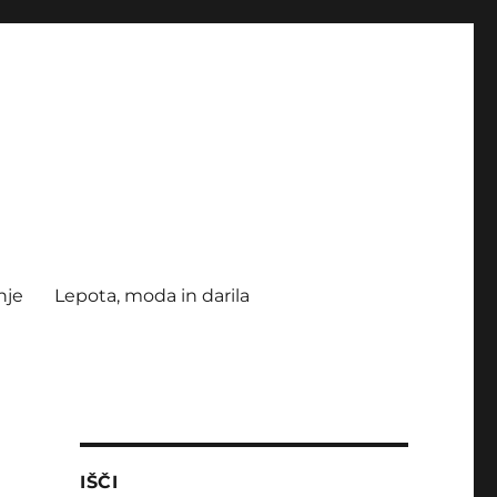
nje
Lepota, moda in darila
IŠČI