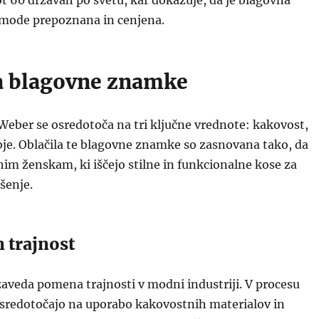
ot 60 državah po svetu, kar dokazuje, da je blagovna
mode prepoznana in cenjena.
ja blagovne znamke
 Weber se osredotoča na tri ključne vrednote: kakovost,
je. Oblačila te blagovne znamke so zasnovana tako, da
im ženskam, ki iščejo stilne in funkcionalne kose za
šenje.
 trajnost
aveda pomena trajnosti v modni industriji. V procesu
osredotočajo na uporabo kakovostnih materialov in