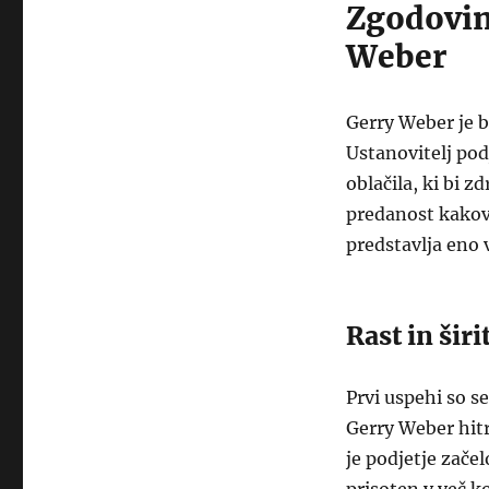
Zgodovin
Weber
Gerry Weber je b
Ustanovitelj podj
oblačila, ki bi 
predanost kakovo
predstavlja eno 
Rast in širi
Prvi uspehi so se
Gerry Weber hitr
je podjetje zače