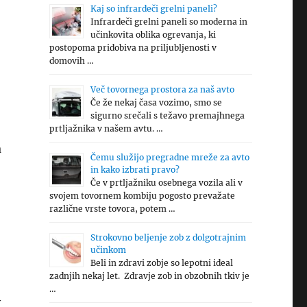
Kaj so infrardeči grelni paneli?
Infrardeči grelni paneli so moderna in
učinkovita oblika ogrevanja, ki
postopoma pridobiva na priljubljenosti v
domovih …
Več tovornega prostora za naš avto
Če že nekaj časa vozimo, smo se
sigurno srečali s težavo premajhnega
prtljažnika v našem avtu. …
a
Čemu služijo pregradne mreže za avto
in kako izbrati pravo?
Če v prtljažniku osebnega vozila ali v
svojem tovornem kombiju pogosto prevažate
različne vrste tovora, potem …
Strokovno beljenje zob z dolgotrajnim
učinkom
Beli in zdravi zobje so lepotni ideal
zadnjih nekaj let. Zdravje zob in obzobnih tkiv je
…
v