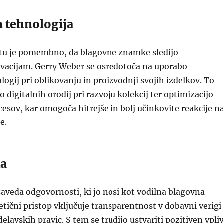
n tehnologija
u je pomembno, da blagovne znamke sledijo
vacijam. Gerry Weber se osredotoča na uporabo
ogij pri oblikovanju in proizvodnji svojih izdelkov. To
 digitalnih orodij pri razvoju kolekcij ter optimizacijo
esov, kar omogoča hitrejše in bolj učinkovite reakcije n
e.
ka
aveda odgovornosti, ki jo nosi kot vodilna blagovna
tični pristop vključuje transparentnost v dobavni verigi
elavskih pravic. S tem se trudijo ustvariti pozitiven vpli