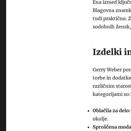
Ena izmed ključn
Blagovna znamka 
tudi praktično. 
sodobnih žensk, k
Izdelki i
Gerry Weber ponu
torbe in dodatke
različnim staro
kategorijami so:
Oblačila za delo:
okolje.
Sproščena moda