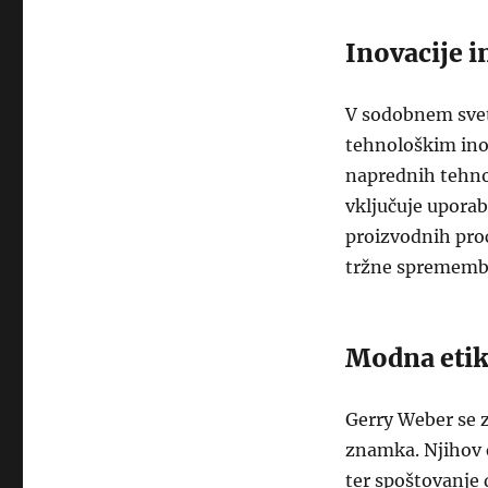
Inovacije i
V sodobnem svet
tehnološkim ino
naprednih tehnol
vključuje uporabo
proizvodnih proc
tržne sprememb
Modna eti
Gerry Weber se z
znamka. Njihov e
ter spoštovanje d