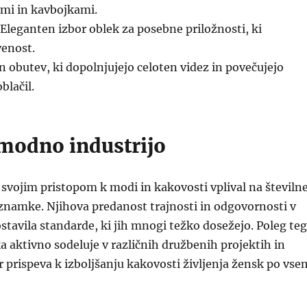
ami in kavbojkami.
Eleganten izbor oblek za posebne priložnosti, ki
venost.
n obutev, ki dopolnjujejo celoten videz in povečujejo
blačil.
 modno industrijo
 svojim pristopom k modi in kakovosti vplival na številn
znamke. Njihova predanost trajnosti in odgovornosti v
ostavila standarde, ki jih mnogi težko dosežejo. Poleg te
aktivno sodeluje v različnih družbenih projektih in
 prispeva k izboljšanju kakovosti življenja žensk po vse