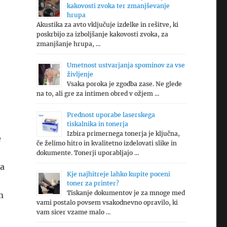
kakovosti zvoka ter zmanjševanje
hrupa
Akustika za avto vključuje izdelke in rešitve, ki
poskrbijo za izboljšanje kakovosti zvoka, za
zmanjšanje hrupa, …
Umetnost ustvarjanja spominov za vse
življenje
Vsaka poroka je zgodba zase. Ne glede
na to, ali gre za intimen obred v ožjem …
Prednost uporabe laserskega
tiskalnika in tonerja
Izbira primernega tonerja je ključna,
e
če želimo hitro in kvalitetno izdelovati slike in
dokumente. Tonerji uporabljajo …
ga
Kje najhitreje lahko kupite poceni
toner za printer?
Tiskanje dokumentov je za mnoge med
m
vami postalo povsem vsakodnevno opravilo, ki
vam sicer vzame malo …