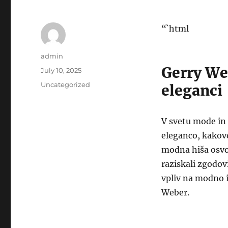
“`html
Author
admin
Gerry We
Posted
July 10, 2025
on
Categories
Uncategorized
eleganci
V svetu mode in
eleganco, kakovo
modna hiša osvo
raziskali zgodovi
vpliv na modno i
Weber.