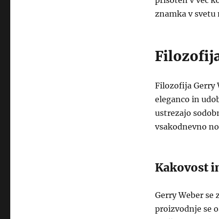
prisoten v več k
znamka v svetu 
Filozofi
Filozofija Gerry
eleganco in udob
ustrezajo sodobn
vsakodnevno no
Kakovost in
Gerry Weber se z
proizvodnje se 