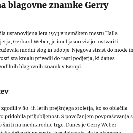
a blagovne znamke Gerry
ila ustanovljena leta 1973 v nemškem mestu Halle.
etja, Gerhard Weber, je imel jasno vizijo: ustvariti
združevala modni slog in udobje. Njegova strast do mode i
sti sta kmalu privedli do rasti podjetja, ki danes
vodilnih blagovnih znamk v Evropi.
tev
 zgodili v 80-ih letih prejšnjega stoletja, ko so oblačila
o pridobila priljubljenost. S povečanjem povpraševanja s
lo širiti na mednarodne trge. Danes je Gerry Weber