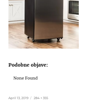
Podobne objave:
None Found
Posted
Full
April 13, 2019
284 × 355
on
size