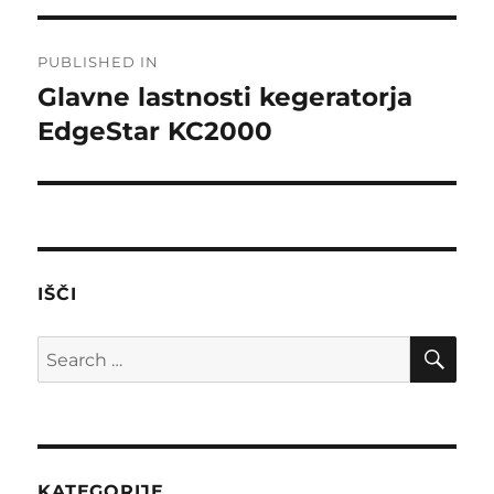
Post
PUBLISHED IN
navigation
Glavne lastnosti kegeratorja
EdgeStar KC2000
IŠČI
SE
Search
for:
KATEGORIJE