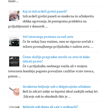
malo …
Kaj so infrardeči grelni paneli?
Infrardeči grelni paneli so moderna in učinkovita
oblika ogrevanja, ki postopoma pridobiva na
priljubljenosti v domovih …
Več tovornega prostora za naš avto
Če že nekaj časa vozimo, smo se sigurno srečali s
težavo premajhnega prtljažnika v našem avtu. …
Čemu služijo pregradne mreže za avto in kako
izbrati pravo?
Če v prtljažniku osebnega vozila ali v svojem
tovornem kombiju pogosto prevažate različne vrste tovora,
potem …
Strokovno beljenje zob z dolgotrajnim učinkom
Beli in zdravi zobje so lepotni ideal zadnjih nekaj let.
Zdravje zob in obzobnih tkiv je …
Beljenje zob doma ali raje v ordinaciji?