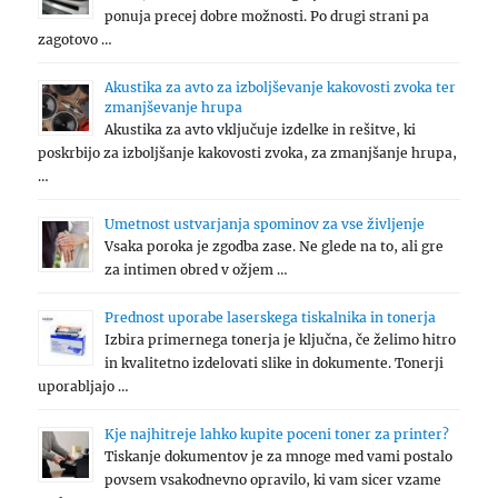
ponuja precej dobre možnosti. Po drugi strani pa
zagotovo …
Akustika za avto za izboljševanje kakovosti zvoka ter
zmanjševanje hrupa
Akustika za avto vključuje izdelke in rešitve, ki
poskrbijo za izboljšanje kakovosti zvoka, za zmanjšanje hrupa,
…
Umetnost ustvarjanja spominov za vse življenje
Vsaka poroka je zgodba zase. Ne glede na to, ali gre
za intimen obred v ožjem …
Prednost uporabe laserskega tiskalnika in tonerja
Izbira primernega tonerja je ključna, če želimo hitro
in kvalitetno izdelovati slike in dokumente. Tonerji
uporabljajo …
Kje najhitreje lahko kupite poceni toner za printer?
Tiskanje dokumentov je za mnoge med vami postalo
povsem vsakodnevno opravilo, ki vam sicer vzame