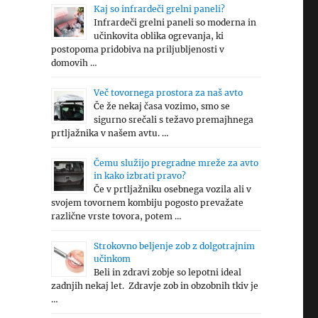
Kaj so infrardeči grelni paneli?
Infrardeči grelni paneli so moderna in
učinkovita oblika ogrevanja, ki
postopoma pridobiva na priljubljenosti v
domovih …
Več tovornega prostora za naš avto
Če že nekaj časa vozimo, smo se
sigurno srečali s težavo premajhnega
prtljažnika v našem avtu. …
Čemu služijo pregradne mreže za avto
in kako izbrati pravo?
Če v prtljažniku osebnega vozila ali v
svojem tovornem kombiju pogosto prevažate
različne vrste tovora, potem …
Strokovno beljenje zob z dolgotrajnim
učinkom
Beli in zdravi zobje so lepotni ideal
zadnjih nekaj let. Zdravje zob in obzobnih tkiv je
…