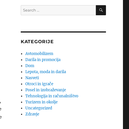
SEARCH
Search
for:
KATEGORIJE
Avtomobilizem
Darila in promocija
Dom
Lepota, moda in darila
Nasveti
Otroci in igrače
Posel in izobraževanje
Tehnologija in računalništvo
,
Turizem in okolje
Uncategorized
e
Zdravje
e