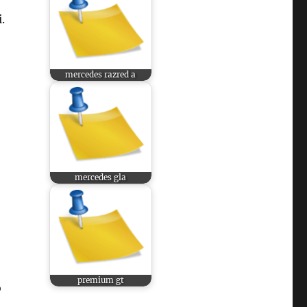
.
mercedes razred a
mercedes gla
premium gt
o