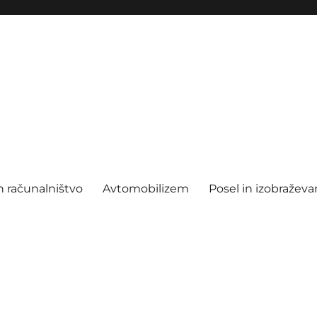
n računalništvo
Avtomobilizem
Posel in izobraževa