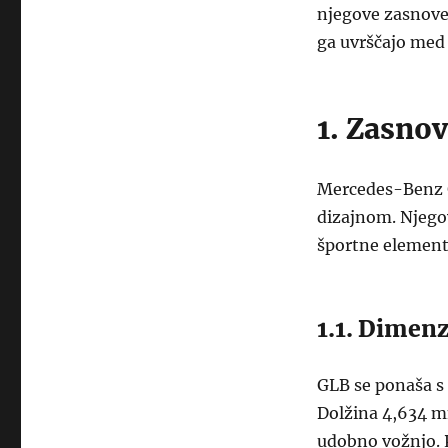
njegove zasnove,
ga uvrščajo med 
1. Zasnov
Mercedes-Benz G
dizajnom. Njegov
športne element
1.1. Dimenz
GLB se ponaša s
Dolžina 4,634 mm
udobno vožnjo. P