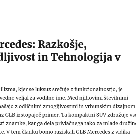
cedes: Razkošje,
dljivost in Tehnologija v
lizma, kjer se luksuz srečuje z funkcionalnostjo, je
edno veljal za vodilno ime. Med njihovimi številnimi
onašajo z odličnimi zmogljivostmi in vrhunskim dizajnom
z GLB izstopajoč primer. Ta kompaktni SUV združuje vs
sti znamke, kar ga dela privlačnega tako za mlade družin
te. V tem članku bomo raziskali GLB Mercedes z vidika