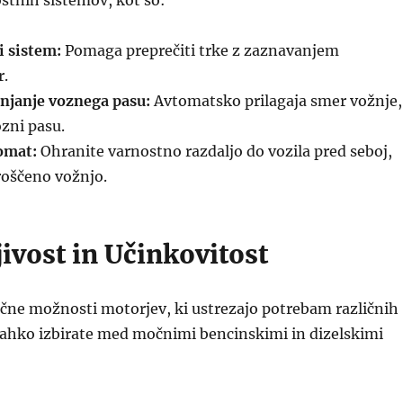
stnih sistemov, kot so:
i sistem:
Pomaga preprečiti trke z zaznavanjem
r.
anjanje voznega pasu:
Avtomatsko prilagaja smer vožnje,
ozni pasu.
omat:
Ohranite varnostno razdaljo do vozila pred seboj,
oščeno vožnjo.
ivost in Učinkovitost
ične možnosti motorjev, ki ustrezajo potrebam različnih
lahko izbirate med močnimi bencinskimi in dizelskimi