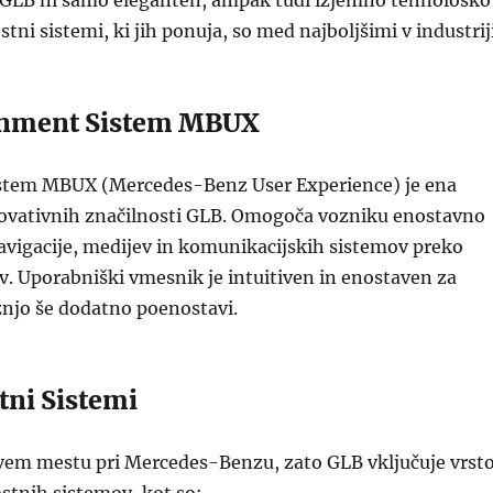
GLB ni samo eleganten, ampak tudi izjemno tehnološko
ni sistemi, ki jih ponuja, so med najboljšimi v industriji
ainment Sistem MBUX
stem MBUX (Mercedes-Benz User Experience) je ena
novativnih značilnosti GLB. Omogoča vozniku enostavno
avigacije, medijev in komunikacijskih sistemov preko
. Uporabniški vmesnik je intuitiven in enostaven za
žnjo še dodatno poenostavi.
tni Sistemi
rvem mestu pri Mercedes-Benzu, zato GLB vključuje vrst