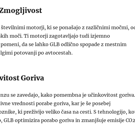
 Zmogljivost
s številnimi motorji, ki se ponašajo z različnimi močmi, o
kih moči. Ti motorji zagotavljajo tudi izjemno
r pomeni, da se lahko GLB odlično spopade z mestnim
lgimi potovanji po avtocestah.
vitost Goriva
nzu se zavedajo, kako pomembna je učinkovitost goriva
vne vrednosti porabe goriva, kar je še posebej
ike, ki preživijo veliko časa na cesti. S tehnologijo, ko
p, GLB optimizira porabo goriva in zmanjšuje emisije CO2