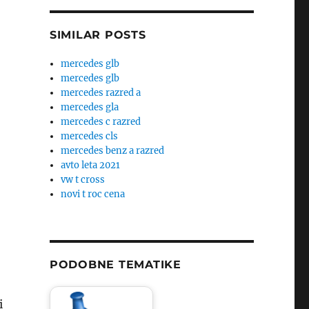
SIMILAR POSTS
mercedes glb
mercedes glb
mercedes razred a
mercedes gla
mercedes c razred
mercedes cls
mercedes benz a razred
avto leta 2021
vw t cross
novi t roc cena
PODOBNE TEMATIKE
i