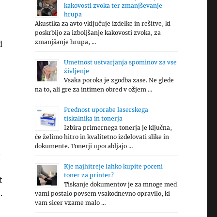
kakovosti zvoka ter zmanjševanje
hrupa
Akustika za avto vključuje izdelke in rešitve, ki
poskrbijo za izboljšanje kakovosti zvoka, za
zmanjšanje hrupa, …
d
Umetnost ustvarjanja spominov za vse
življenje
Vsaka poroka je zgodba zase. Ne glede
na to, ali gre za intimen obred v ožjem …
Prednost uporabe laserskega
tiskalnika in tonerja
Izbira primernega tonerja je ključna,
če želimo hitro in kvalitetno izdelovati slike in
dokumente. Tonerji uporabljajo …
.
Kje najhitreje lahko kupite poceni
toner za printer?
t
Tiskanje dokumentov je za mnoge med
.
vami postalo povsem vsakodnevno opravilo, ki
vam sicer vzame malo …