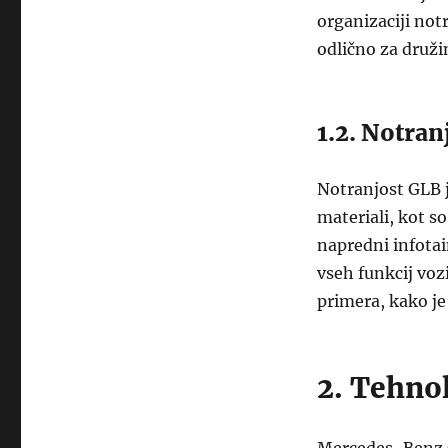
organizaciji not
odlično za družin
1.2. Notran
Notranjost GLB j
materiali, kot s
napredni infot
vseh funkcij vozi
primera, kako j
2. Tehnol