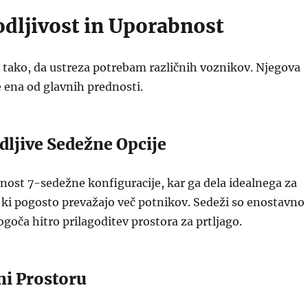
odljivost in Uporabnost
 tako, da ustreza potrebam različnih voznikov. Njegova
e ena od glavnih prednosti.
odljive Sedežne Opcije
ost 7-sedežne konfiguracije, kar ga dela idealnega za
e, ki pogosto prevažajo več potnikov. Sedeži so enostavno
ogoča hitro prilagoditev prostora za prtljago.
žni Prostoru