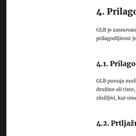
4. Prilag
GLB je zasnovan
prilagodljivost j
4.1. Prilag
GLB ponuja možn
družine ali tist
zložljivi, kar om
4.2. Prtlja