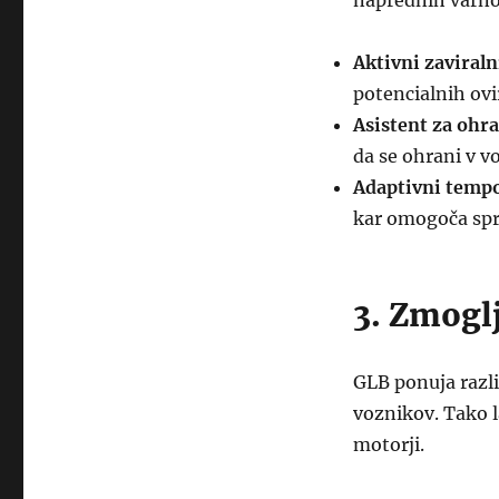
naprednih varno
Aktivni zaviraln
potencialnih ovi
Asistent za ohr
da se ohrani v v
Adaptivni temp
kar omogoča spr
3. Zmoglj
GLB ponuja razl
voznikov. Tako 
motorji.