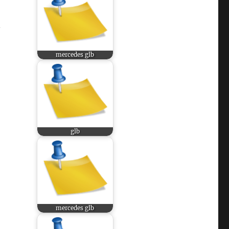
.
mercedes glb
glb
mercedes glb