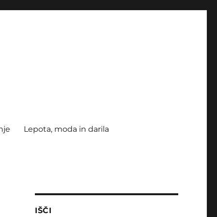
nje
Lepota, moda in darila
IŠČI