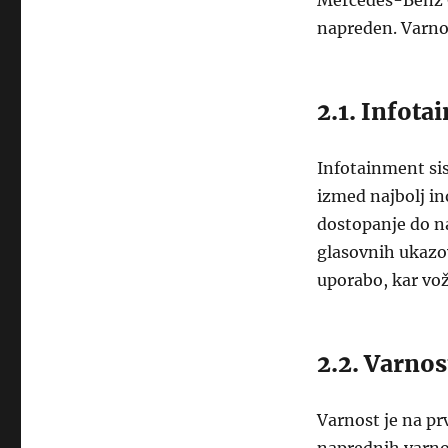
Mercedes-Benz 
napreden. Varnost
2.1. Infot
Infotainment si
izmed najbolj i
dostopanje do n
glasovnih ukazov
uporabo, kar vo
2.2. Varnos
Varnost je na p