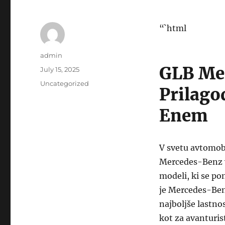
“`html
Author
admin
GLB Mer
Posted
July 15, 2025
on
Categories
Uncategorized
Prilago
Enem
V svetu avtomobi
Mercedes-Benz v
modeli, ki se p
je Mercedes-Ben
najboljše lastno
kot za avanturis