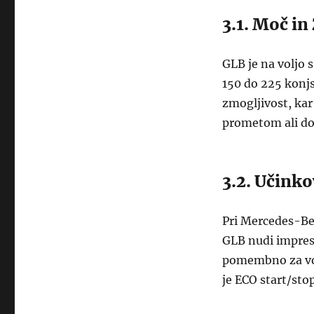
3.1. Moč in
GLB je na voljo 
150 do 225 konjs
zmogljivost, ka
prometom ali do
3.2. Učinko
Pri Mercedes-Be
GLB nudi impresi
pomembno za vozn
je ECO start/sto