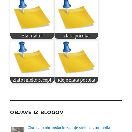
zlat nakit
zlata poroka
zlato mleko recept
ideje zlata poroka
OBJAVE IZ BLOGOV
Čisto vetrobransko in zadnje steklo avtomobila