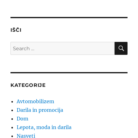
IŠČI
SE
Search
for:
KATEGORIJE
Avtomobilizem
Darila in promocija
Dom
Lepota, moda in darila
Nasveti