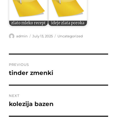
zlato mleko recept
ideje zlata poroka
Author
Posted
Categories
admin
July 13, 2025
Uncategorized
on
Post
PREVIOUS
navigation
tinder zmenki
Previous
post:
NEXT
kolezija bazen
Next
post: