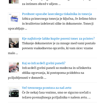
za intimen obred v ožjem …
Prednost uporabe laserskega tiskalnika in tonerja
Izbira primernega tonerja je ključna, če želimo hitro
in kvalitetno izdelovati slike in dokumente. Tonerji
uporabljajo …
Kje najhitreje lahko kupite poceni toner za printer?
Tiskanje dokumentov je za mnoge med vami postalo
povsem vsakodnevno opravilo, ki vam sicer vzame
malo …
Kaj so infrardeči grelni paneli?
Infrardeči grelni paneli so moderna in učinkovita
oblika ogrevanja, ki postopoma pridobiva na
priljubljenosti v domovih …
Več tovornega prostora za naš avto
Če že nekaj časa vozimo, smo se sigurno srečali s
težavo premajhnega prtljažnika v našem avtu. …