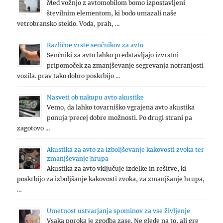
Med vožnjo z avtomobilom bomo izpostavljeni
številnim elementom, ki bodo umazali naše
vetrobransko steklo. Voda, prah, …
Različne vrste senčnikov za avto
Senčniki za avto lahko predstavljajo izvrstni
pripomoček za zmanjševanje segrevanja notranjosti
vozila. prav tako dobro poskrbijo …
Nasveti ob nakupu avto akustike
Vemo, da lahko tovarniško vgrajena avto akustika
ponuja precej dobre možnosti. Po drugi strani pa
zagotovo …
Akustika za avto za izboljševanje kakovosti zvoka ter
zmanjševanje hrupa
Akustika za avto vključuje izdelke in rešitve, ki
poskrbijo za izboljšanje kakovosti zvoka, za zmanjšanje hrupa,
…
Umetnost ustvarjanja spominov za vse življenje
Vsaka poroka je zgodba zase. Ne glede na to, ali gre