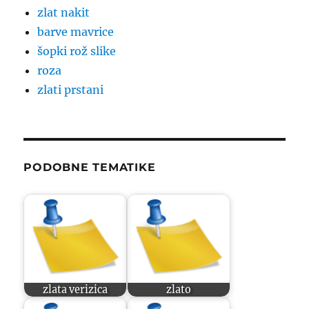
zlat nakit
barve mavrice
šopki rož slike
roza
zlati prstani
PODOBNE TEMATIKE
zlata verizica
zlato