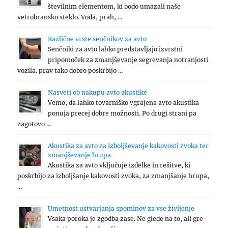
številnim elementom, ki bodo umazali naše
vetrobransko steklo. Voda, prah, …
Različne vrste senčnikov za avto
Senčniki za avto lahko predstavljajo izvrstni
pripomoček za zmanjševanje segrevanja notranjosti
vozila. prav tako dobro poskrbijo …
Nasveti ob nakupu avto akustike
Vemo, da lahko tovarniško vgrajena avto akustika
ponuja precej dobre možnosti. Po drugi strani pa
zagotovo …
Akustika za avto za izboljševanje kakovosti zvoka ter
zmanjševanje hrupa
Akustika za avto vključuje izdelke in rešitve, ki
poskrbijo za izboljšanje kakovosti zvoka, za zmanjšanje hrupa,
…
Umetnost ustvarjanja spominov za vse življenje
Vsaka poroka je zgodba zase. Ne glede na to, ali gre