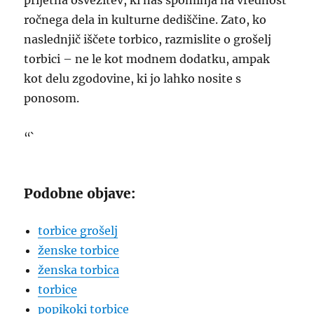
prijetna osvežitev, ki nas spominja na vrednost
ročnega dela in kulturne dediščine. Zato, ko
naslednjič iščete torbico, razmislite o grošelj
torbici – ne le kot modnem dodatku, ampak
kot delu zgodovine, ki jo lahko nosite s
ponosom.
“`
Podobne objave:
torbice grošelj
ženske torbice
ženska torbica
torbice
popikoki torbice