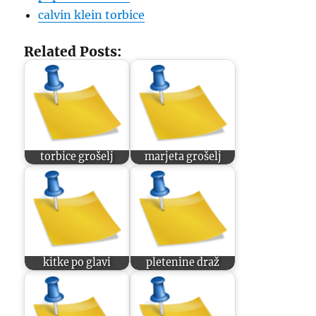
calvin klein torbice
Related Posts:
torbice grošelj
marjeta grošelj
kitke po glavi
pletenine draž