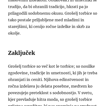
masovnim izdelkom. Oblikovalci in umetniki se
trudijo, da bi ohranili tradicijo, hkrati pa jo
prilagodili sodobnemu okusu. Grošelj torbice so
tako postale priljubljene med mladimi in
starejšimi, ki cenijo ročne izdelke in skrb za
okolje.
Zaključek
Grošelj torbice so več kot le torbice; so nosilke
zgodovine, tradicije in umetnosti, ki jih je treba
ohranjati in ceniti. Njihova edinstvenost in
ročna izdelava ju delata posebne, medtem ko
povezujejo preteklost s sodobnostjo. V svetu,
kjer prevladuje hitra moda, so grošelj torbice