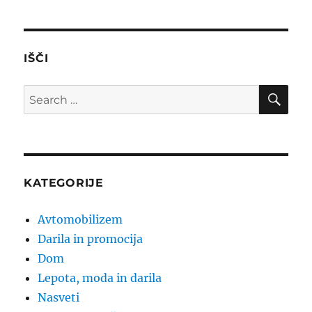
IŠČI
SE
Search
for:
KATEGORIJE
Avtomobilizem
Darila in promocija
Dom
Lepota, moda in darila
Nasveti