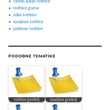
calvin klein torbice
torbice guess
nike torbice
usnjene torbice
poletne torbice
PODOBNE TEMATIKE
torbice grošelj
marjeta grošelj