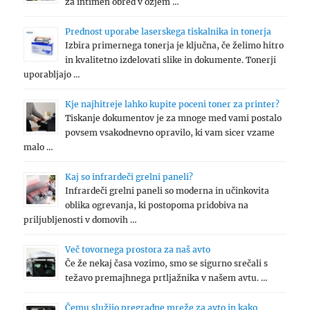
za intimen obred v ožjem …
Prednost uporabe laserskega tiskalnika in tonerja
Izbira primernega tonerja je ključna, če želimo hitro
in kvalitetno izdelovati slike in dokumente. Tonerji
uporabljajo …
Kje najhitreje lahko kupite poceni toner za printer?
Tiskanje dokumentov je za mnoge med vami postalo
povsem vsakodnevno opravilo, ki vam sicer vzame
malo …
Kaj so infrardeči grelni paneli?
Infrardeči grelni paneli so moderna in učinkovita
oblika ogrevanja, ki postopoma pridobiva na
priljubljenosti v domovih …
Več tovornega prostora za naš avto
Če že nekaj časa vozimo, smo se sigurno srečali s
težavo premajhnega prtljažnika v našem avtu. …
Čemu služijo pregradne mreže za avto in kako