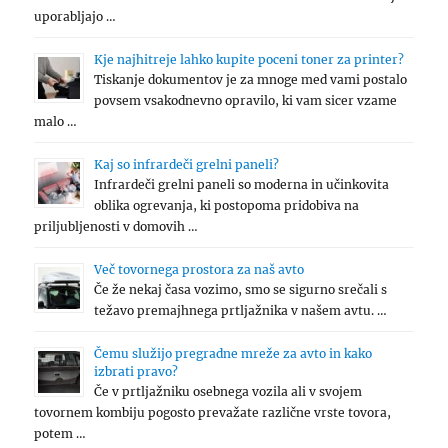
uporabljajo …
Kje najhitreje lahko kupite poceni toner za printer?
Tiskanje dokumentov je za mnoge med vami postalo
povsem vsakodnevno opravilo, ki vam sicer vzame
malo …
Kaj so infrardeči grelni paneli?
Infrardeči grelni paneli so moderna in učinkovita
oblika ogrevanja, ki postopoma pridobiva na
priljubljenosti v domovih …
Več tovornega prostora za naš avto
Če že nekaj časa vozimo, smo se sigurno srečali s
težavo premajhnega prtljažnika v našem avtu. …
Čemu služijo pregradne mreže za avto in kako
izbrati pravo?
Če v prtljažniku osebnega vozila ali v svojem
tovornem kombiju pogosto prevažate različne vrste tovora,
potem …