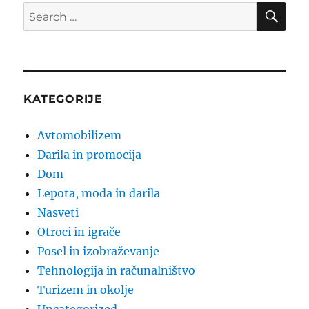
SE
Search
for:
KATEGORIJE
Avtomobilizem
Darila in promocija
Dom
Lepota, moda in darila
Nasveti
Otroci in igrače
Posel in izobraževanje
Tehnologija in računalništvo
Turizem in okolje