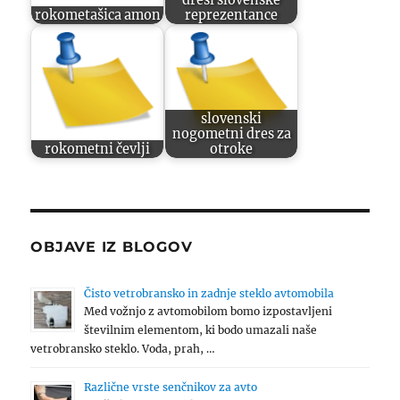
rokometašica amon
reprezentance
slovenski
nogometni dres za
rokometni čevlji
otroke
OBJAVE IZ BLOGOV
Čisto vetrobransko in zadnje steklo avtomobila
Med vožnjo z avtomobilom bomo izpostavljeni
številnim elementom, ki bodo umazali naše
vetrobransko steklo. Voda, prah, …
Različne vrste senčnikov za avto