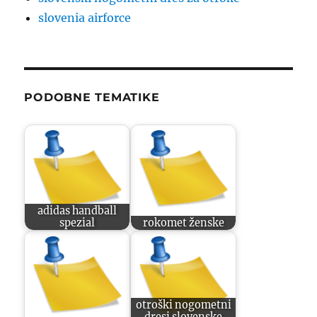
slovenia airforce
PODOBNE TEMATIKE
adidas handball
spezial
rokomet ženske
otroški nogometni
dresi slovenske