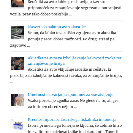
Senčniki za avto lahko predstavljajo izvrstni
pripomoček za zmanjševanje segrevanja notranjosti
vozila. prav tako dobro poskrbijo …
Nasveti ob nakupu avto akustike
Vemo, da lahko tovarniško vgrajena avto akustika
ponuja precej dobre možnosti. Po drugi strani pa
zagotovo …
Akustika za avto za izboljševanje kakovosti zvoka ter
zmanjševanje hrupa
Akustika za avto vključuje izdelke in rešitve, ki
poskrbijo za izboljšanje kakovosti zvoka, za zmanjšanje hrupa,
…
Umetnost ustvarjanja spominov za vse življenje
Vsaka poroka je zgodba zase. Ne glede na to, ali gre
za intimen obred v ožjem …
Prednost uporabe laserskega tiskalnika in tonerja
Izbira primernega tonerja je ključna, če želimo hitro
in kvalitetno izdelovati slike in dokumente. Tonerji