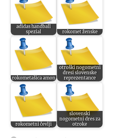
adidas handball
spezial
rokomet ženske
otroški nogometni
dresi slovenske
rokometašica amon
reprezentance
slovenski
nogometni dres za
rokometni čevlji
otroke