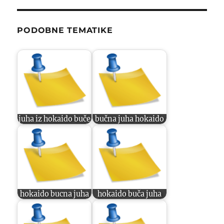
PODOBNE TEMATIKE
juha iz hokaido buče
bučna juha hokaido
hokaido bucna juha
hokaido buča juha