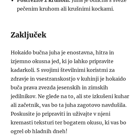
Postrezite z kruhom:
Juha je odlična s sveže
pečenim kruhom ali krušnimi kockami.
Zaključek
Hokaido bučna juha je enostavna, hitra in
izjemno okusna jed, ki jo lahko pripravite
kadarkoli. S svojimi številnimi koristmi za
zdravje in vsestranskostjo v kuhinji je hokaido
buča prava zvezda jesenskih in zimskih
jedilnikov. Ne glede na to, ali ste izkušeni kuhar
ali začetnik, vas bo ta juha zagotovo navdušila.
Poskusite jo pripraviti in uživajte v njeni
kremasti teksturi ter bogatem okusu, ki vas bo
ogrel ob hladnih dneh!