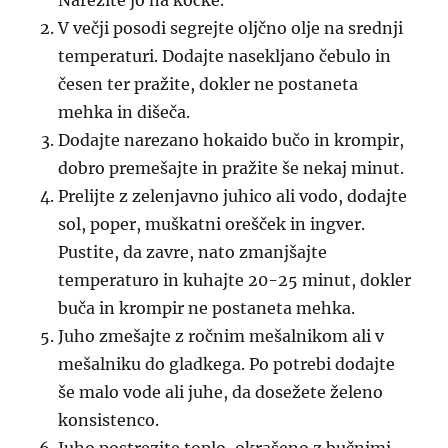
Narežite jo na kocke.
V večji posodi segrejte oljčno olje na srednji
temperaturi. Dodajte nasekljano čebulo in
česen ter pražite, dokler ne postaneta
mehka in dišeča.
Dodajte narezano hokaido bučo in krompir,
dobro premešajte in pražite še nekaj minut.
Prelijte z zelenjavno juhico ali vodo, dodajte
sol, poper, muškatni orešček in ingver.
Pustite, da zavre, nato zmanjšajte
temperaturo in kuhajte 20-25 minut, dokler
buča in krompir ne postaneta mehka.
Juho zmešajte z ročnim mešalnikom ali v
mešalniku do gladkega. Po potrebi dodajte
še malo vode ali juhe, da dosežete želeno
konsistenco.