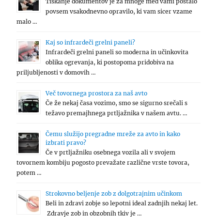
Tiskanje dokumentov je za mnoge med vami postalo
povsem vsakodnevno opravilo, ki vam sicer vzame
malo …
Kaj so infrardeči grelni paneli?
Infrardeči grelni paneli so moderna in učinkovita
oblika ogrevanja, ki postopoma pridobiva na
priljubljenosti v domovih …
Več tovornega prostora za naš avto
Če že nekaj časa vozimo, smo se sigurno srečali s
težavo premajhnega prtljažnika v našem avtu. …
Čemu služijo pregradne mreže za avto in kako
izbrati pravo?
Če v prtljažniku osebnega vozila ali v svojem
tovornem kombiju pogosto prevažate različne vrste tovora,
potem …
Strokovno beljenje zob z dolgotrajnim učinkom
Beli in zdravi zobje so lepotni ideal zadnjih nekaj let.
Zdravje zob in obzobnih tkiv je …