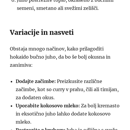
Juho postrezite toplo, okrašeno z bučnimi
semeni, smetano ali svežimi zelišči.
Variacije in nasveti
Obstaja mnogo načinov, kako prilagoditi
hokaido bučno juho, da bo še bolj okusna in
zanimiva:
Dodajte začimbe:
Preizkusite različne
začimbe, kot so curry v prahu, čili ali timijan,
za dodaten okus.
Uporabite kokosovo mleko:
Za bolj kremasto
in eksotično juho lahko dodate kokosovo
mleko.