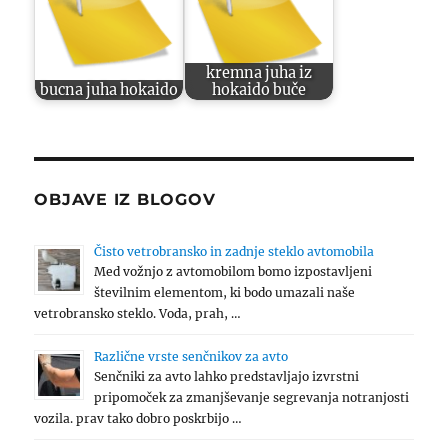
kremna juha iz
bucna juha hokaido
hokaido buče
OBJAVE IZ BLOGOV
Čisto vetrobransko in zadnje steklo avtomobila
Med vožnjo z avtomobilom bomo izpostavljeni
številnim elementom, ki bodo umazali naše
vetrobransko steklo. Voda, prah, …
Različne vrste senčnikov za avto
Senčniki za avto lahko predstavljajo izvrstni
pripomoček za zmanjševanje segrevanja notranjosti
vozila. prav tako dobro poskrbijo …