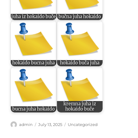
juha iz hokaido buče
bučna juha hokaido
hokaido bucna juha
hokaido buča juha
kremna juha iz
bucna juha hokaido
hokaido buče
Author
Posted
Categories
admin
July 13, 2025
Uncategorized
on