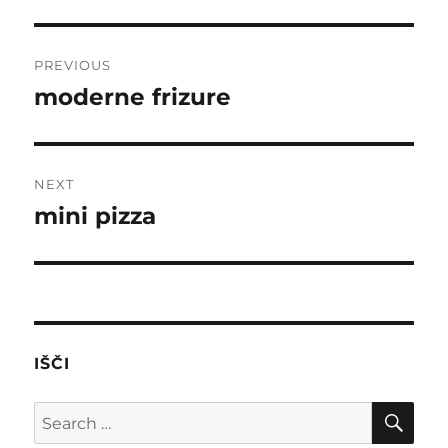
Post
PREVIOUS
navigation
moderne frizure
Previous
post:
NEXT
mini pizza
Next
post:
IŠČI
SE
Search
for: