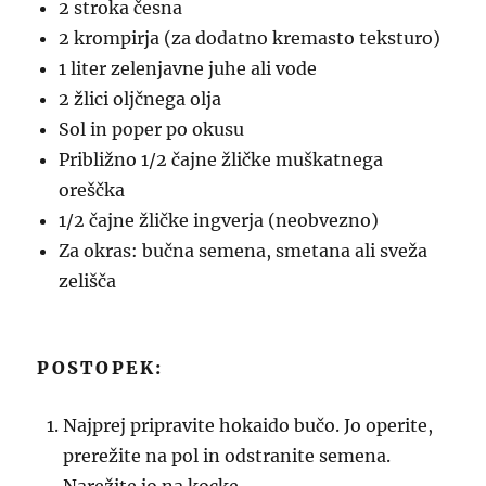
2 stroka česna
2 krompirja (za dodatno kremasto teksturo)
1 liter zelenjavne juhe ali vode
2 žlici oljčnega olja
Sol in poper po okusu
Približno 1/2 čajne žličke muškatnega
oreščka
1/2 čajne žličke ingverja (neobvezno)
Za okras: bučna semena, smetana ali sveža
zelišča
POSTOPEK:
Najprej pripravite hokaido bučo. Jo operite,
prerežite na pol in odstranite semena.