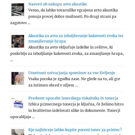
Nasveti ob nakupu avto akustike
Vemo, da lahko tovarniško vgrajena avto akustika
ponuja precej dobre možnosti. Po drugi strani pa
zagotovo …
Akustika za avto za izboljševanje kakovosti zvoka ter
zmanjševanje hrupa
Akustika za avto vključuje izdelke in rešitve, ki
poskrbijo za izboljšanje kakovosti zvoka, za zmanjšanje hrupa,
…
Umetnost ustvarjanja spominov za vse življenje
Vsaka poroka je zgodba zase. Ne glede na to, ali gre
za intimen obred v ožjem …
Prednost uporabe laserskega tiskalnika in tonerja
Izbira primernega tonerja je ključna, če želimo hitro
in kvalitetno izdelovati slike in dokumente. Tonerji
uporabljajo …
Kje najhitreje lahko kupite poceni toner za printer?