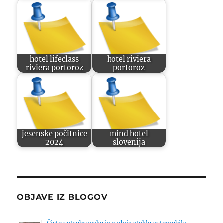
hotel lifeclass
hotel riviera
riviera portoroz
portoroz
jesenske počitnice
mind hotel
2024
slovenija
OBJAVE IZ BLOGOV
Čisto vetrobransko in zadnje steklo avtomobila