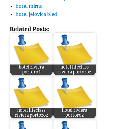
hotel mirna
hotel jelovica bled
Related Posts:
hotel riviera
hotel lifeclass
portorož
riviera portoroz
hotel lifeclass
hotel riviera
riviera portoroz
portoroz