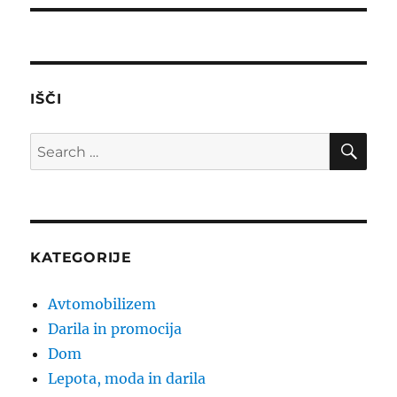
IŠČI
SE
Search
for:
KATEGORIJE
Avtomobilizem
Darila in promocija
Dom
Lepota, moda in darila