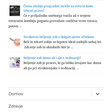
Čemu služijo pregradne mreže za avto in kako
izbrati pravo?
Če v prtljažniku osebnega vozila ali v svojem
tovornem kombiju pogosto prevažate različne vrste tovora,
potem …
Strokovno beljenje zob z dolgotrajnim učinkom
Beli in zdravi zobje so lepotni ideal zadnjih nekaj let.
Zdravje zob in obzobnih tkiv je …
Beljenje zob doma ali raje v ordinaciji?
Beljenje zob je proces, ki ga lahko izvajate kar doma
ali pa pri strokovnjaku v ordinaciji. …
expand
Domov
child
menu
Zdravje