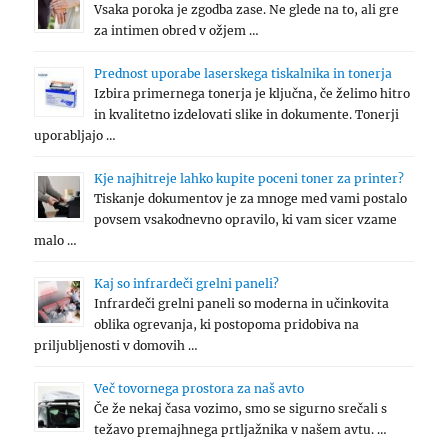
Vsaka poroka je zgodba zase. Ne glede na to, ali gre
za intimen obred v ožjem …
Prednost uporabe laserskega tiskalnika in tonerja
Izbira primernega tonerja je ključna, če želimo hitro
in kvalitetno izdelovati slike in dokumente. Tonerji
uporabljajo …
Kje najhitreje lahko kupite poceni toner za printer?
Tiskanje dokumentov je za mnoge med vami postalo
povsem vsakodnevno opravilo, ki vam sicer vzame
malo …
Kaj so infrardeči grelni paneli?
Infrardeči grelni paneli so moderna in učinkovita
oblika ogrevanja, ki postopoma pridobiva na
priljubljenosti v domovih …
Več tovornega prostora za naš avto
Če že nekaj časa vozimo, smo se sigurno srečali s
težavo premajhnega prtljažnika v našem avtu. …