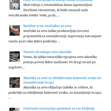
Med vožnjo z avtomobilom bomo izpostavljeni
številnim elementom, ki bodo umazali naše
vetrobransko steklo. Voda, prah, …
Različne vrste senčnikov za avto
Senčniki za avto lahko predstavljajo izvrstni
pripomoček za zmanjševanje segrevanja notranjosti
vozila. prav tako dobro poskrbijo …
Nasveti ob nakupu avto akustike
Vemo, da lahko tovarniško vgrajena avto akustika
ponuja precej dobre možnosti. Po drugi strani pa
zagotovo …
Akustika za avto za izboljševanje kakovosti zvoka ter
zmanjševanje hrupa
Akustika za avto vključuje izdelke in rešitve, ki
poskrbijo za izboljšanje kakovosti zvoka, za zmanjšanje hrupa,
…
Umetnost ustvarjanja spominov za vse življenje