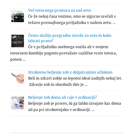
Več tovornega prostora za naš avto
Če že nekaj časa vozimo, smo se sigurno srečali s
težavo premajhnega prtljažnika v našem avtu. …
Čemu služijo pregradne mreže za avto in kako
izbrati pravo?
Če v prtljažniku osebnega vozila ali v svojem
tovornem kombiju pogosto prevažate različne vrste tovora,
potem …
Strokovno beljenje zob z dolgotrajnim učinkom
Beli in zdravi zobje so lepotni ideal zadnjih nekaj let.
Zdravje zob in obzobnih tkiv je …
Beljenje zob doma ali raje v ordinaciji?
Beljenje zob je proces, ki ga lahko izvajate kar doma
ali pa pri strokovnjaku v ordinaciji. …