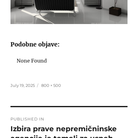
Podobne objave:
None Found
Posted
Full
July 19, 2025
800 × 500
on
size
Post
PUBLISHED IN
navigation
Izbira prave nepremičninske