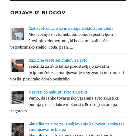
OBJAVE IZ BLOGOV
Čisto vetrobransko in zadnje steklo avtomobila
Med vožnjo z avtomobilom bomo izpostavljeni
številnim elementom, ki bodo umazali naše
vetrobransko steklo. Voda, prah, …
Različne vrste senčnikov za avto
Senčniki za avto lahko predstavljajo izvrstni
pripomoček za zmanjševanje segrevanja notranjosti
vozila. prav tako dobro poskrbijo …
Nasveti ob nakupu avto akustike
Vemo, da lahko tovarniško vgrajena avto akustika
ponuja precej dobre možnosti. Po drugi strani pa
zagotovo …
Akustika za avto za izboljševanje kakovosti zvoka ter
zmanjševanje hrupa
Akustika za avto vključuje izdelke in rešitve, ki