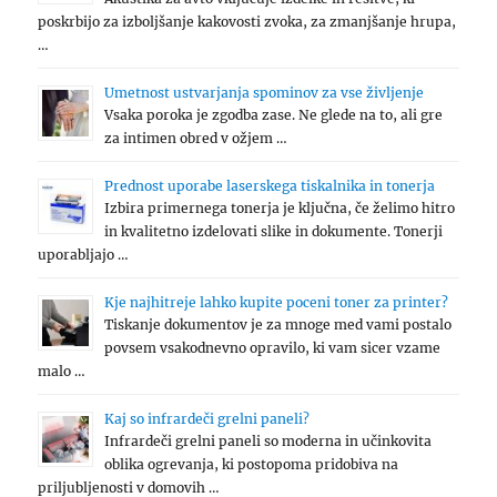
poskrbijo za izboljšanje kakovosti zvoka, za zmanjšanje hrupa,
…
Umetnost ustvarjanja spominov za vse življenje
Vsaka poroka je zgodba zase. Ne glede na to, ali gre
za intimen obred v ožjem …
Prednost uporabe laserskega tiskalnika in tonerja
Izbira primernega tonerja je ključna, če želimo hitro
in kvalitetno izdelovati slike in dokumente. Tonerji
uporabljajo …
Kje najhitreje lahko kupite poceni toner za printer?
Tiskanje dokumentov je za mnoge med vami postalo
povsem vsakodnevno opravilo, ki vam sicer vzame
malo …
Kaj so infrardeči grelni paneli?
Infrardeči grelni paneli so moderna in učinkovita
oblika ogrevanja, ki postopoma pridobiva na
priljubljenosti v domovih …