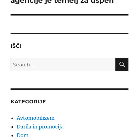
agencije je temelj za uspeh
IŠČI
SE
Search
for:
KATEGORIJE
Avtomobilizem
Darila in promocija
Dom