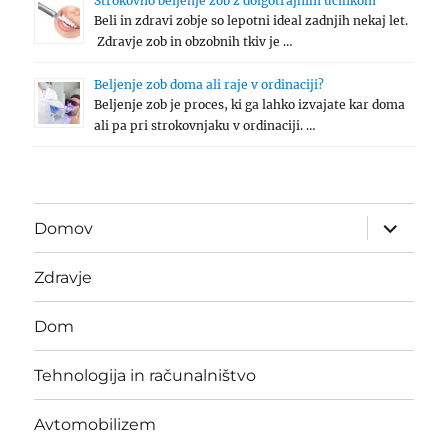
Strokovno beljenje zob z dolgotrajnim učinkom
Beli in zdravi zobje so lepotni ideal zadnjih nekaj let.
Zdravje zob in obzobnih tkiv je …
Beljenje zob doma ali raje v ordinaciji?
Beljenje zob je proces, ki ga lahko izvajate kar doma
ali pa pri strokovnjaku v ordinaciji. …
expand
Domov
child
menu
Zdravje
Dom
Tehnologija in računalništvo
Avtomobilizem