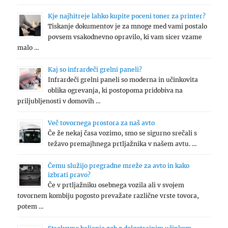
Kje najhitreje lahko kupite poceni toner za printer?
Tiskanje dokumentov je za mnoge med vami postalo
povsem vsakodnevno opravilo, ki vam sicer vzame
malo …
Kaj so infrardeči grelni paneli?
Infrardeči grelni paneli so moderna in učinkovita
oblika ogrevanja, ki postopoma pridobiva na
priljubljenosti v domovih …
Več tovornega prostora za naš avto
Če že nekaj časa vozimo, smo se sigurno srečali s
težavo premajhnega prtljažnika v našem avtu. …
Čemu služijo pregradne mreže za avto in kako
izbrati pravo?
Če v prtljažniku osebnega vozila ali v svojem
tovornem kombiju pogosto prevažate različne vrste tovora,
potem …