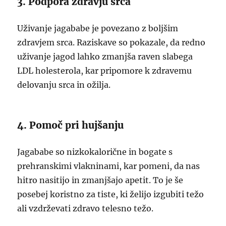
3. Podpora zdravju srca
Uživanje jagababe je povezano z boljšim
zdravjem srca. Raziskave so pokazale, da redno
uživanje jagod lahko zmanjša raven slabega
LDL holesterola, kar pripomore k zdravemu
delovanju srca in ožilja.
4. Pomoč pri hujšanju
Jagababe so nizkokalorične in bogate s
prehranskimi vlakninami, kar pomeni, da nas
hitro nasitijo in zmanjšajo apetit. To je še
posebej koristno za tiste, ki želijo izgubiti težo
ali vzdrževati zdravo telesno težo.