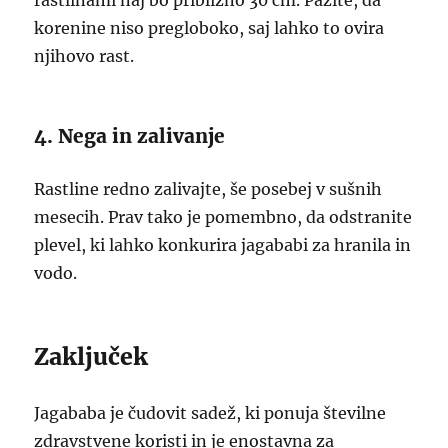
rastlinami naj bo približno 30 cm. Pazite, da
korenine niso pregloboko, saj lahko to ovira
njihovo rast.
4. Nega in zalivanje
Rastline redno zalivajte, še posebej v sušnih
mesecih. Prav tako je pomembno, da odstranite
plevel, ki lahko konkurira jagababi za hranila in
vodo.
Zaključek
Jagababa je čudovit sadež, ki ponuja številne
zdravstvene koristi in je enostavna za