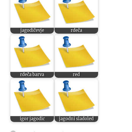
jagodičevje
rdeča
rdeča barva
red
igor jagodic
jagodni sladoled