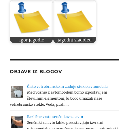
igor jagodic
jagodni sladoled
OBJAVE IZ BLOGOV
Čisto vetrobransko in zadnje steklo avtomobila
Med vožnjo z avtomobilom bomo izpostavljeni
številnim elementom, ki bodo umazali naše
vetrobransko steklo. Voda, prah, …
Različne vrste senčnikov za avto
Senčniki za avto lahko predstavljajo izvrstni
pripomoček za zmanjševanje segrevanja notranjosti