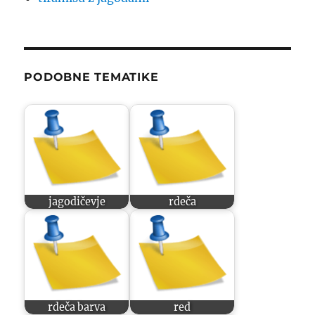
PODOBNE TEMATIKE
jagodičevje
rdeča
rdeča barva
red