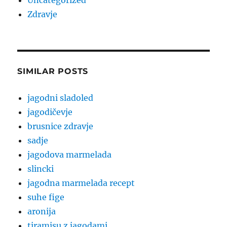
Uncategorized
Zdravje
SIMILAR POSTS
jagodni sladoled
jagodičevje
brusnice zdravje
sadje
jagodova marmelada
slincki
jagodna marmelada recept
suhe fige
aronija
tiramisu z jagodami