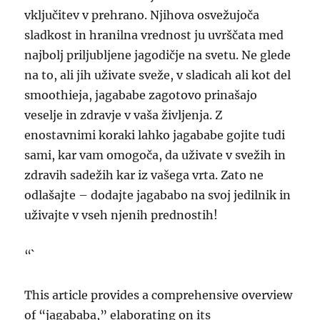
vključitev v prehrano. Njihova osvežujoča
sladkost in hranilna vrednost ju uvrščata med
najbolj priljubljene jagodičje na svetu. Ne glede
na to, ali jih uživate sveže, v sladicah ali kot del
smoothieja, jagababe zagotovo prinašajo
veselje in zdravje v vaša življenja. Z
enostavnimi koraki lahko jagababe gojite tudi
sami, kar vam omogoča, da uživate v svežih in
zdravih sadežih kar iz vašega vrta. Zato ne
odlašajte – dodajte jagababo na svoj jedilnik in
uživajte v vseh njenih prednostih!
“`
This article provides a comprehensive overview
of “jagababa,” elaborating on its