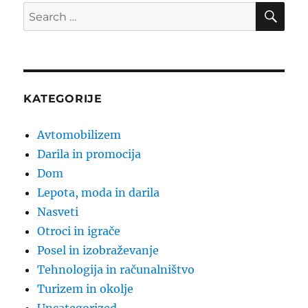
SE
Search
for:
KATEGORIJE
Avtomobilizem
Darila in promocija
Dom
Lepota, moda in darila
Nasveti
Otroci in igrače
Posel in izobraževanje
Tehnologija in računalništvo
Turizem in okolje