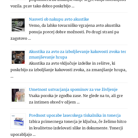
vozila. prav tako dobro poskrbijo …
Nasveti ob nakupu avto akustike
Vemo, da lahko tovarniško vgrajena avto akustika
ponuja precej dobre možnosti. Po drugi strani pa
zagotovo …
Akustika za avto za izboljševanje kakovosti zvoka ter
zmanjševanje hrupa
Akustika za avto vključuje izdelke in rešitve, ki
poskrbijo za izboljšanje kakovosti zvoka, za zmanjšanje hrupa,
…
Umetnost ustvarjanja spominov za vse življenje
Vsaka poroka je zgodba zase. Ne glede na to, ali gre
za intimen obred v ožjem …
Prednost uporabe laserskega tiskalnika in tonerja
Izbira primernega tonerja je ključna, če želimo hitro
in kvalitetno izdelovati slike in dokumente. Tonerji
uporabljajo …