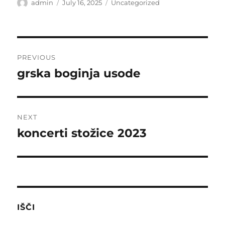
Author
Posted
Categories
admin
July 16, 2025
Uncategorized
on
Post
PREVIOUS
navigation
grska boginja usode
Previous
post:
NEXT
koncerti stožice 2023
Next
post:
IŠČI