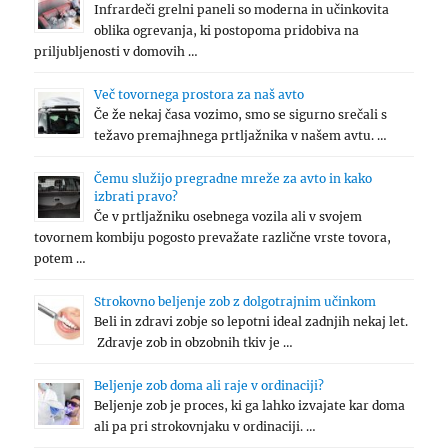
Infrardeči grelni paneli so moderna in učinkovita
oblika ogrevanja, ki postopoma pridobiva na
priljubljenosti v domovih …
Več tovornega prostora za naš avto
Če že nekaj časa vozimo, smo se sigurno srečali s
težavo premajhnega prtljažnika v našem avtu. …
Čemu služijo pregradne mreže za avto in kako
izbrati pravo?
Če v prtljažniku osebnega vozila ali v svojem
tovornem kombiju pogosto prevažate različne vrste tovora,
potem …
Strokovno beljenje zob z dolgotrajnim učinkom
Beli in zdravi zobje so lepotni ideal zadnjih nekaj let.
Zdravje zob in obzobnih tkiv je …
Beljenje zob doma ali raje v ordinaciji?
Beljenje zob je proces, ki ga lahko izvajate kar doma
ali pa pri strokovnjaku v ordinaciji. …