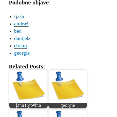
Podobne objave:
tjaša
andraž
bea
danijela
chiara
georgie
Related Posts:
jana trgovina
georgie