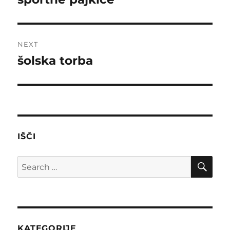
post:
NEXT
šolska torba
Next
post:
IŠČI
SE
Search
for:
KATEGORIJE