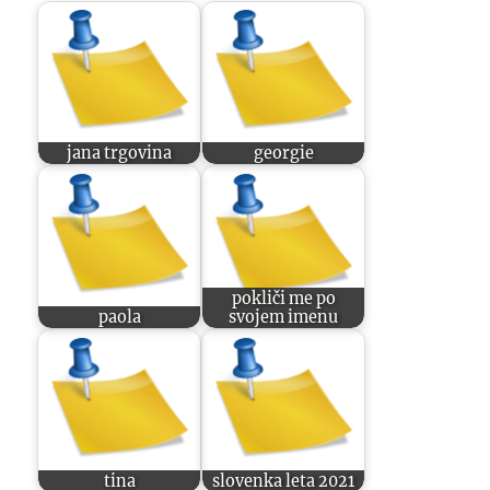
jana trgovina
georgie
pokliči me po
paola
svojem imenu
tina
slovenka leta 2021