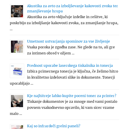
Akustika za avto za izboljševanje kakovosti zvoka ter
zmanjševanje hrupa
Akustika za avto vključuje izdelke in rešitve, ki
poskrbijo za izboljšanje kakovosti zvoka, za zmanjšanje hrupa,
…
Umetnost ustvarjanja spominov za vse življenje
Vsaka poroka je zgodba zase. Ne glede na to, ali gre
za intimen obred v ožjem …
Prednost uporabe laserskega tiskalnika in tonerja
Izbira primernega tonerja je ključna, če želimo hitro
in kvalitetno izdelovati slike in dokumente. Tonerji
uporabljajo …
Kje najhitreje lahko kupite poceni toner za printer?
Tiskanje dokumentov je za mnoge med vami postalo
povsem vsakodnevno opravilo, ki vam sicer vzame
malo …
Kaj so infrardeči grelni paneli?