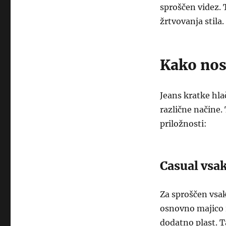
sproščen videz. T
žrtvovanja stila.
Kako nosi
Jeans kratke hla
različne načine. 
priložnosti:
Casual vsak
Za sproščen vsak
osnovno majico 
dodatno plast. T