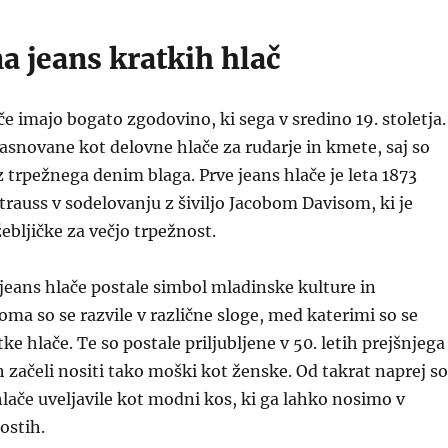
a jeans kratkih hlač
če imajo bogato zgodovino, ki sega v sredino 19. stoletja.
zasnovane kot delovne hlače za rudarje in kmete, saj so
iz trpežnega denim blaga. Prve jeans hlače je leta 1873
Strauss v sodelovanju z šiviljo Jacobom Davisom, ki je
ebljičke za večjo trpežnost.
o jeans hlače postale simbol mladinske kulture in
oma so se razvile v različne sloge, med katerimi so se
tke hlače. Te so postale priljubljene v 50. letih prejšnjega
ih začeli nositi tako moški kot ženske. Od takrat naprej so
hlače uveljavile kot modni kos, ki ga lahko nosimo v
ostih.