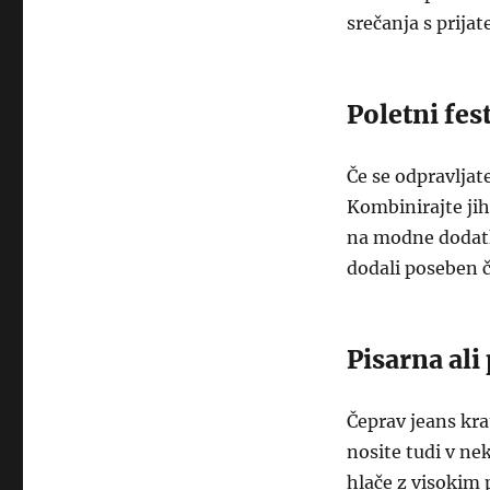
srečanja s prijate
Poletni fes
Če se odpravljate
Kombinirajte jih
na modne dodatk
dodali poseben č
Pisarna ali
Čeprav jeans kra
nosite tudi v ne
hlače z visokim 