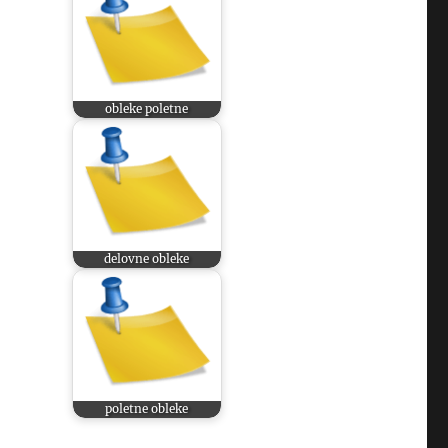
obleke poletne
delovne obleke
poletne obleke