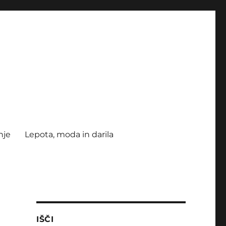
nje
Lepota, moda in darila
IŠČI