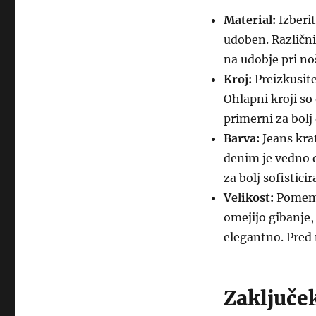
Material:
Izberit
udoben. Različni 
na udobje pri no
Kroj:
Preizkusite
Ohlapni kroji so
primerni za bolj
Barva:
Jeans krat
denim je vedno d
za bolj sofisticir
Velikost:
Pomembn
omejijo gibanje
elegantno. Pred
Zaključe