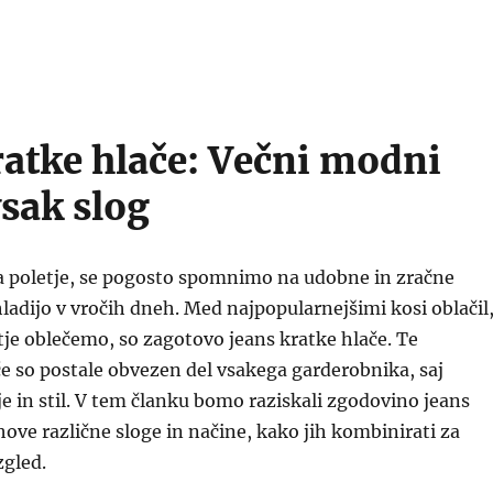
ratke hlače: Večni modni
vsak slog
 poletje, se pogosto spomnimo na udobne in zračne
hladijo v vročih dneh. Med najpopularnejšimi kosi oblačil
etje oblečemo, so zagotovo jeans kratke hlače. Te
e so postale obvezen del vsakega garderobnika, saj
e in stil. V tem članku bomo raziskali zgodovino jeans
ihove različne sloge in načine, kako jih kombinirati za
zgled.