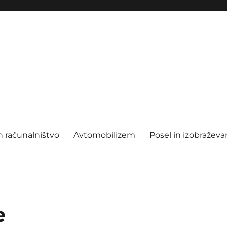
n računalništvo
Avtomobilizem
Posel in izobraževa
e