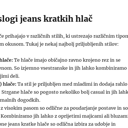
slogi jeans kratkih hlač
e prihajajo v različnih stilih, ki ustrezajo različnim tipo
 okusom. Tukaj je nekaj najbolj priljubljenih stilov:
hlače:
Te hlače imajo običajno ravno krojeno rez in se
enom. So izjemno vsestranske in jih lahko kombiniramo
imi deli.
 hlače:
Ta stil je priljubljen med mladimi in dodaja rahlo
. Strgane hlače so pogosto nekoliko bolj casual in jih lah
rmalnih dogodkih.
z visokim pasom so odlične za poudarjanje postave in so
Kombiniramo jih lahko z oprijetimi majicami ali bluzami
ne jeans kratke hlače so odlična izbira za udobje in