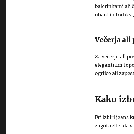
balerinkami ali č
uhani in torbica
Večerja al
Za večerjo ali p
elegantnim topo
ogrlice ali zape
Kako izbr
Pri izbiri jeans
zagotovite, da v