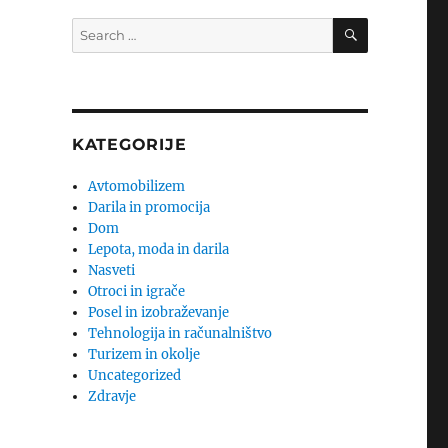
SEARCH
Search
for:
KATEGORIJE
Avtomobilizem
Darila in promocija
Dom
Lepota, moda in darila
Nasveti
,
Otroci in igrače
Posel in izobraževanje
Tehnologija in računalništvo
Turizem in okolje
Uncategorized
Zdravje