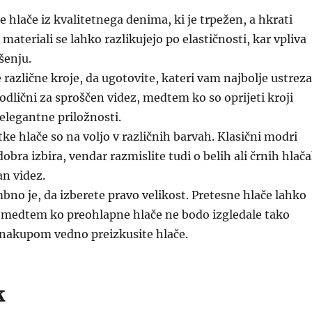
e hlače iz kvalitetnega denima, ki je trpežen, a hkrati
materiali se lahko razlikujejo po elastičnosti, kar vpliva
šenju.
 različne kroje, da ugotovite, kateri vam najbolje ustreza
 odlični za sproščen videz, medtem ko so oprijeti kroji
 elegantne priložnosti.
ke hlače so na voljo v različnih barvah. Klasični modri
obra izbira, vendar razmislite tudi o belih ali črnih hlač
an videz.
o je, da izberete pravo velikost. Pretesne hlače lahko
, medtem ko preohlapne hlače ne bodo izgledale tako
 nakupom vedno preizkusite hlače.
k