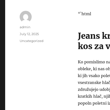
“`html
Author
admin
Jeans k
Posted
July 12, 2025
on
Categories
Uncategorized
kos za 
Ko pomislimo na
obleke, ki nas o
ki jih vsako pol
vsestranske hlač
združujejo udobj
kratkih hlač, nj
popoln poletni i