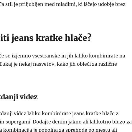
a stil je priljubljen med mladimi, ki iščejo udobje brez
ti jeans kratke hlače?
če so izjemno vsestranske in jih lahko kombinirate na
Tukaj je nekaj nasvetov, kako jih obleči za različne
danji videz
danji videz lahko kombinirate jeans kratke hlače z
in supergami. Dodajte denim jakno ali lahkotno bluzo za
a kombinacija je popolna za sprehode po mestu ali