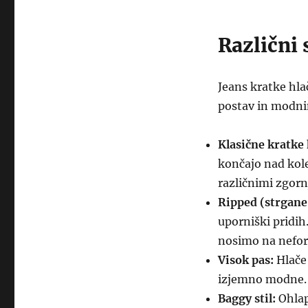
Različni 
Jeans kratke hlač
postav in modnim
Klasične kratke 
končajo nad kol
različnimi zgornj
Ripped (strgane)
uporniški pridih
nosimo na nefo
Visok pas:
Hlače 
izjemno modne. 
Baggy stil:
Ohlap