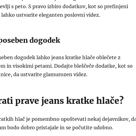
evlji s peto. S pravo izbiro dodatkov, kot so prefinjeni
, lahko ustvarite eleganten poslovni videz.
i poseben dogodek
oseben dogodek lahko jeans kratke hlače oblečete z
m in visokimi petami. Dodajte bleščeče dodatke, kot so
stnice, da ustvarite glamurozen videz.
ati prave jeans kratke hlače?
 kratkih hlač je pomembno upoštevati nekaj dejavnikov, d
am bodo dobro pristajale in se počutite udobno.