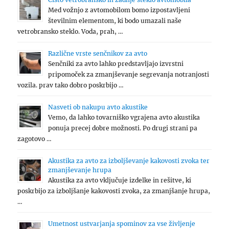
Med vožnjo z avtomobilom bomo izpostavljeni
številnim elementom, ki bodo umazali naše
vetrobransko steklo. Voda, prah, …
Različne vrste senčnikov za avto
Senčniki za avto lahko predstavljajo izvrstni
pripomoček za zmanjševanje segrevanja notranjosti
vozila. prav tako dobro poskrbijo …
Nasveti ob nakupu avto akustike
Vemo, da lahko tovarniško vgrajena avto akustika
ponuja precej dobre možnosti. Po drugi strani pa
zagotovo …
Akustika za avto za izboljševanje kakovosti zvoka ter
zmanjševanje hrupa
Akustika za avto vključuje izdelke in rešitve, ki
poskrbijo za izboljšanje kakovosti zvoka, za zmanjšanje hrupa,
…
Umetnost ustvarjanja spominov za vse življenje