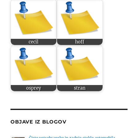
cecil
hoff
osprey
stran
OBJAVE IZ BLOGOV
Čisto vetrobransko in zadnje steklo avtomobila