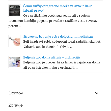
Čemu služijo pregradne mreže za avto in kako
izbrati pravo?
Če v prtljažniku osebnega vozila ali v svojem
tovornem kombiju pogosto prevažate različne vrste tovora,
potem …
Strokovno beljenje zob z dolgotrajnim učinkom
Beli in zdravi zobje so lepotni ideal zadnjih nekaj let.
Zdravje zob in obzobnih tkiv je …
Beljenje zob doma ali raje v ordinaciji?
Beljenje zob je proces, ki ga lahko izvajate kar doma
ali pa pri strokovnjaku v ordinaciji. …
expand
Domov
child
menu
Zdravje