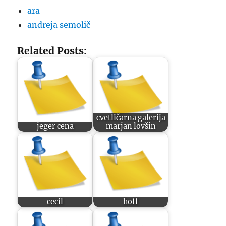
ara
andreja semolič
Related Posts:
cvetličarna galerija
jeger cena
marjan lovšin
cecil
hoff