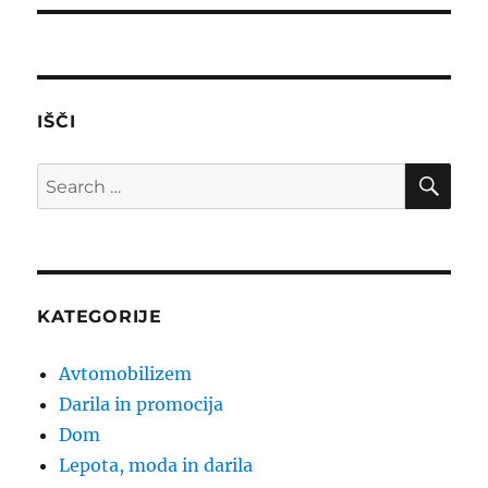
IŠČI
SE
Search
for:
KATEGORIJE
Avtomobilizem
Darila in promocija
Dom
Lepota, moda in darila