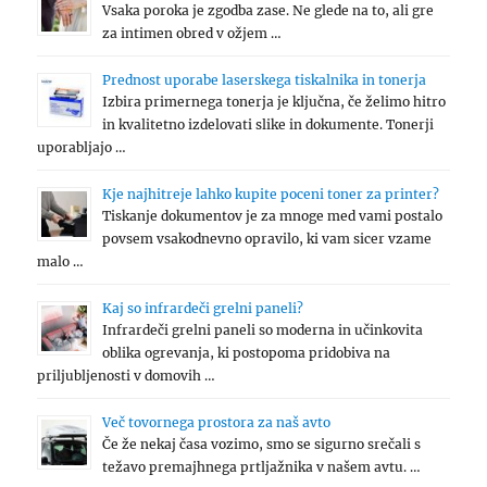
Vsaka poroka je zgodba zase. Ne glede na to, ali gre
za intimen obred v ožjem …
Prednost uporabe laserskega tiskalnika in tonerja
Izbira primernega tonerja je ključna, če želimo hitro
in kvalitetno izdelovati slike in dokumente. Tonerji
uporabljajo …
Kje najhitreje lahko kupite poceni toner za printer?
Tiskanje dokumentov je za mnoge med vami postalo
povsem vsakodnevno opravilo, ki vam sicer vzame
malo …
Kaj so infrardeči grelni paneli?
Infrardeči grelni paneli so moderna in učinkovita
oblika ogrevanja, ki postopoma pridobiva na
priljubljenosti v domovih …
Več tovornega prostora za naš avto
Če že nekaj časa vozimo, smo se sigurno srečali s
težavo premajhnega prtljažnika v našem avtu. …