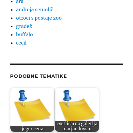
ara
andreja semolič
otroci s postaje zoo
gradež
buffalo
cecil
PODOBNE TEMATIKE
cvetličarna galerija
jeger cena
marjan lovšin