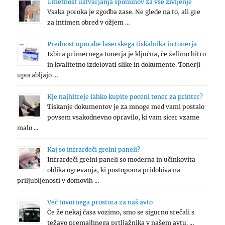
Umetnost ustvarjanja spominov za vse življenje
Vsaka poroka je zgodba zase. Ne glede na to, ali gre
za intimen obred v ožjem …
Prednost uporabe laserskega tiskalnika in tonerja
Izbira primernega tonerja je ključna, če želimo hitro
in kvalitetno izdelovati slike in dokumente. Tonerji
uporabljajo …
Kje najhitreje lahko kupite poceni toner za printer?
Tiskanje dokumentov je za mnoge med vami postalo
povsem vsakodnevno opravilo, ki vam sicer vzame
malo …
Kaj so infrardeči grelni paneli?
Infrardeči grelni paneli so moderna in učinkovita
oblika ogrevanja, ki postopoma pridobiva na
priljubljenosti v domovih …
Več tovornega prostora za naš avto
Če že nekaj časa vozimo, smo se sigurno srečali s
težavo premajhnega prtljažnika v našem avtu. …