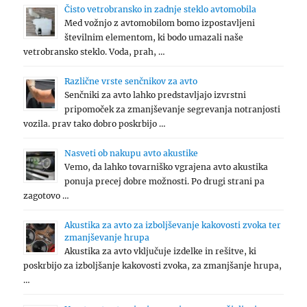
Čisto vetrobransko in zadnje steklo avtomobila
Med vožnjo z avtomobilom bomo izpostavljeni
številnim elementom, ki bodo umazali naše
vetrobransko steklo. Voda, prah, …
Različne vrste senčnikov za avto
Senčniki za avto lahko predstavljajo izvrstni
pripomoček za zmanjševanje segrevanja notranjosti
vozila. prav tako dobro poskrbijo …
Nasveti ob nakupu avto akustike
Vemo, da lahko tovarniško vgrajena avto akustika
ponuja precej dobre možnosti. Po drugi strani pa
zagotovo …
Akustika za avto za izboljševanje kakovosti zvoka ter
zmanjševanje hrupa
Akustika za avto vključuje izdelke in rešitve, ki
poskrbijo za izboljšanje kakovosti zvoka, za zmanjšanje hrupa,
…