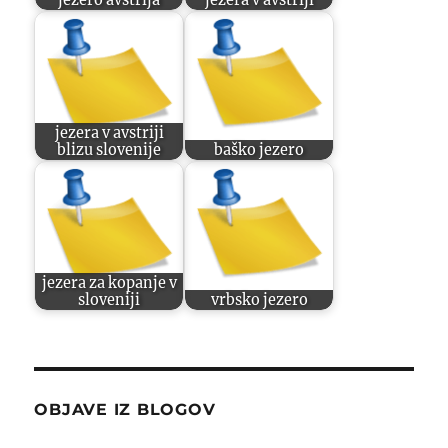
jezera v avstriji
blizu slovenije
baško jezero
jezera za kopanje v
sloveniji
vrbsko jezero
OBJAVE IZ BLOGOV