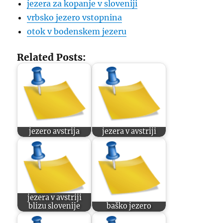
jezera za kopanje v sloveniji
vrbsko jezero vstopnina
otok v bodenskem jezeru
Related Posts:
jezero avstrija
jezera v avstriji
jezera v avstriji
blizu slovenije
baško jezero