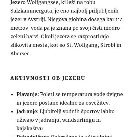
Jezero Wolfgangsee, ki leži na robu
Salzkammerguta, je eno najbolj priljubljenih
jezer v Avstriji. Njegova globina dosega kar 114
metrov, voda pa je znana po svoji čisti modro-
zeleni barvi. Okoli jezera se razprostirajo
slikovita mesta, kot so St. Wolfgang, Strobl in
Abersee.
AKTIVNOSTI OB JEZERU
Plavanje:
Poleti se temperatura vode dvigne
in jezero postane idealno za osvežitev.
Jadranje:
Ljubitelji vodnih športov lahko
uživajo v jadranju, windsurfingu in
kajakaštvu.