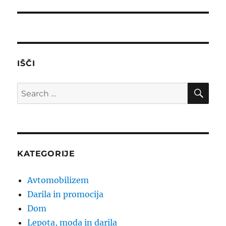
post:
IŠČI
SE
Search
for:
KATEGORIJE
Avtomobilizem
Darila in promocija
Dom
Lepota, moda in darila