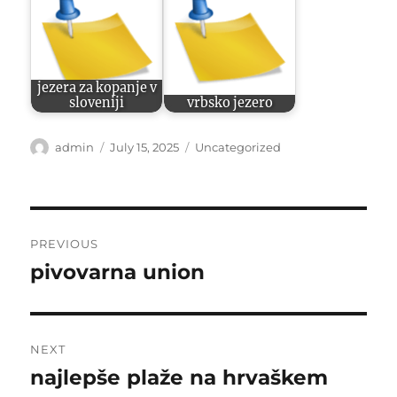
jezera za kopanje v
sloveniji
vrbsko jezero
Author
Posted
Categories
admin
July 15, 2025
Uncategorized
on
Post
PREVIOUS
navigation
pivovarna union
Previous
post:
NEXT
najlepše plaže na hrvaškem
Next