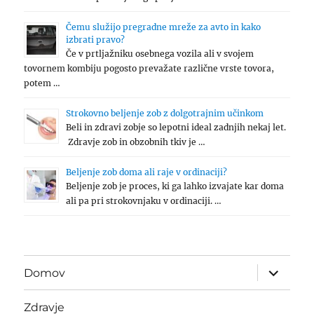
Čemu služijo pregradne mreže za avto in kako
izbrati pravo?
Če v prtljažniku osebnega vozila ali v svojem
tovornem kombiju pogosto prevažate različne vrste tovora,
potem …
Strokovno beljenje zob z dolgotrajnim učinkom
Beli in zdravi zobje so lepotni ideal zadnjih nekaj let.
Zdravje zob in obzobnih tkiv je …
Beljenje zob doma ali raje v ordinaciji?
Beljenje zob je proces, ki ga lahko izvajate kar doma
ali pa pri strokovnjaku v ordinaciji. …
expand
Domov
child
menu
Zdravje