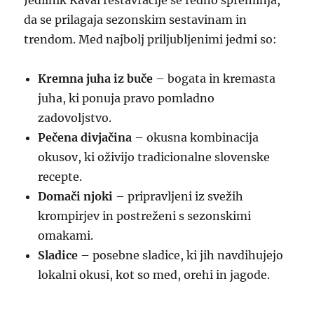
Jedilnik Kaval restavracije se redno spreminja,
da se prilagaja sezonskim sestavinam in
trendom. Med najbolj priljubljenimi jedmi so:
Kremna juha iz buče
– bogata in kremasta
juha, ki ponuja pravo pomladno
zadovoljstvo.
Pečena divjačina
– okusna kombinacija
okusov, ki oživijo tradicionalne slovenske
recepte.
Domači njoki
– pripravljeni iz svežih
krompirjev in postreženi s sezonskimi
omakami.
Sladice
– posebne sladice, ki jih navdihujejo
lokalni okusi, kot so med, orehi in jagode.