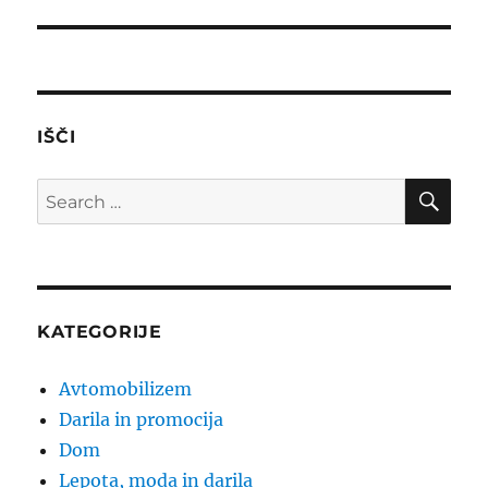
post:
IŠČI
SE
Search
for:
KATEGORIJE
Avtomobilizem
Darila in promocija
Dom
Lepota, moda in darila