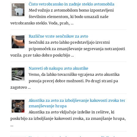
Čisto vetrobransko in zadnje steklo avtomobila
Med vožnjo z avtomobilom bomo izpostavljeni
številnim elementom, ki bodo umazali naše
vetrobransko steklo. Voda, prah, …
Različne vrste senčnikov za avto
Senčniki za avto lahko predstavljajo izvrstni
pripomoček za zmanjševanje segrevanja notranjosti
vozila. prav tako dobro poskrbijo …
Nasveti ob nakupu avto akustike
Vemo, da lahko tovarniško vgrajena avto akustika
ponuja precej dobre možnosti. Po drugi strani pa
zagotovo …
Akustika za avto za izboljševanje kakovosti zvoka ter
zmanjševanje hrupa
Akustika za avto vključuje izdelke in rešitve, ki
poskrbijo za izboljšanje kakovosti zvoka, za zmanjšanje hrupa,
…