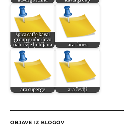
špica caffe kaval
group gruberjevo
nabrežje ljubljana
ara shoes
ara superge
ara čevlji
OBJAVE IZ BLOGOV