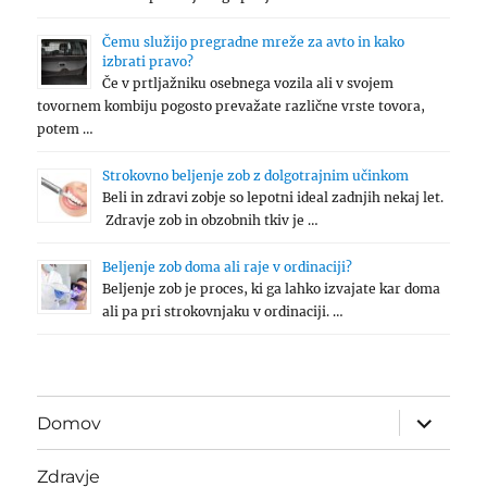
Čemu služijo pregradne mreže za avto in kako
izbrati pravo?
Če v prtljažniku osebnega vozila ali v svojem
tovornem kombiju pogosto prevažate različne vrste tovora,
potem …
Strokovno beljenje zob z dolgotrajnim učinkom
Beli in zdravi zobje so lepotni ideal zadnjih nekaj let.
Zdravje zob in obzobnih tkiv je …
Beljenje zob doma ali raje v ordinaciji?
Beljenje zob je proces, ki ga lahko izvajate kar doma
ali pa pri strokovnjaku v ordinaciji. …
expand
Domov
child
menu
Zdravje