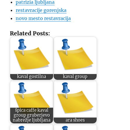
patrizia ljubljana
restavracije gorenjska
novo mesto restavracija
Related Posts:
kaval gostilna
kaval group
špica caffe kaval
group gruberjevo
nabrežje ljubljana
ara shoes