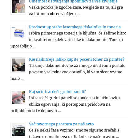
Umetnost ustvarjanja spominov za vse življenje
Vsaka poroka je zgodba zase. Ne glede na to, ali gre
za intimen obred v ožjem …
Prednost uporabe laserskega tiskalnika in tonerja
Izbira primernega tonerja je ključna, če želimo hitro
in kvalitetno izdelovati slike in dokumente. Tonerji
uporabljajo …
Kje najhitreje lahko kupite poceni toner za printer?
Tiskanje dokumentov je za mnoge med vami postalo
povsem vsakodnevno opravilo, ki vam sicer vzame
malo …
Kaj so infrardeči grelni paneli?
Infrardeči grelni paneli so moderna in učinkovita
oblika ogrevanja, ki postopoma pridobiva na
priljubljenosti v domovih …
Več tovornega prostora za naš avto
Če že nekaj časa vozimo, smo se sigurno srečali s
težavo premajhnega prtljažnika v našem avtu. …