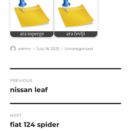
ara superge
ara čevlji
Author
Posted
Categories
admin
July 18, 2025
Uncategorized
on
Post
PREVIOUS
navigation
nissan leaf
Previous
post:
NEXT
fiat 124 spider
Next