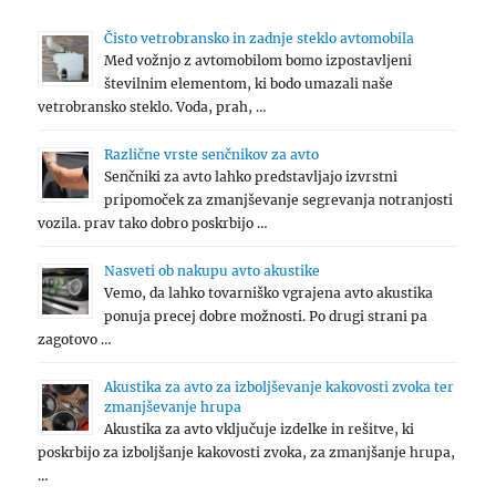
Čisto vetrobransko in zadnje steklo avtomobila
Med vožnjo z avtomobilom bomo izpostavljeni
številnim elementom, ki bodo umazali naše
vetrobransko steklo. Voda, prah, …
Različne vrste senčnikov za avto
Senčniki za avto lahko predstavljajo izvrstni
pripomoček za zmanjševanje segrevanja notranjosti
vozila. prav tako dobro poskrbijo …
Nasveti ob nakupu avto akustike
Vemo, da lahko tovarniško vgrajena avto akustika
ponuja precej dobre možnosti. Po drugi strani pa
zagotovo …
Akustika za avto za izboljševanje kakovosti zvoka ter
zmanjševanje hrupa
Akustika za avto vključuje izdelke in rešitve, ki
poskrbijo za izboljšanje kakovosti zvoka, za zmanjšanje hrupa,
…