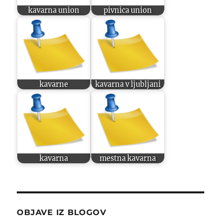
kavarna union
pivnica union
kavarne
kavarna v ljubljani
kavarna
mestna kavarna
OBJAVE IZ BLOGOV