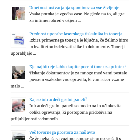
Umetnost ustvarjanja spominov za vse življenje
Vsaka poroka je zgodba zase. Ne glede na to, ali gre
za intimen obred v ožjem …
Prednost uporabe laserskega tiskalnika in tonerja
Izbira primernega tonerja je ključna, če želimo hitro
in kvalitetno izdelovati slike in dokumente. Tonerji
uporabljajo …
Kje najhitreje lahko kupite poceni toner za printer?
Tiskanje dokumentov je za mnoge med vami postalo
povsem vsakodnevno opravilo, ki vam sicer vzame
malo …
Kaj so infrardeči grelni paneli?
Infrardeči grelni paneli so moderna in učinkovita
oblika ogrevanja, ki postopoma pridobiva na
priljubljenosti v domovih …
Več tovornega prostora za naš avto
Če že nekaj časa vozimo, smo se sigurno srečali s