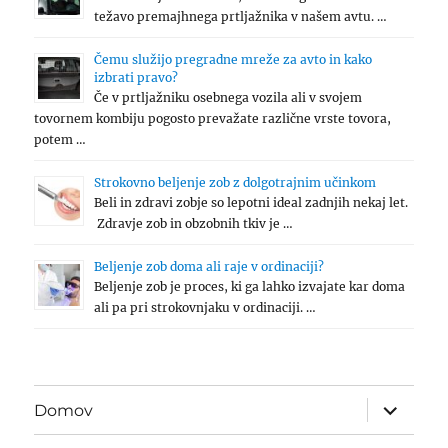
težavo premajhnega prtljažnika v našem avtu. …
Čemu služijo pregradne mreže za avto in kako
izbrati pravo?
Če v prtljažniku osebnega vozila ali v svojem
tovornem kombiju pogosto prevažate različne vrste tovora,
potem …
Strokovno beljenje zob z dolgotrajnim učinkom
Beli in zdravi zobje so lepotni ideal zadnjih nekaj let.
Zdravje zob in obzobnih tkiv je …
Beljenje zob doma ali raje v ordinaciji?
Beljenje zob je proces, ki ga lahko izvajate kar doma
ali pa pri strokovnjaku v ordinaciji. …
expand
Domov
child
menu