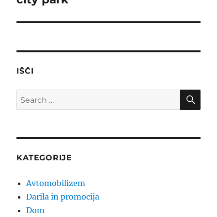
post:
IŠČI
SE
Search
for:
KATEGORIJE
Avtomobilizem
Darila in promocija
Dom