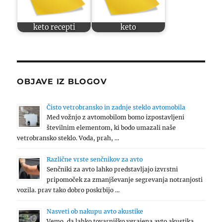
keto recepti
keto
OBJAVE IZ BLOGOV
Čisto vetrobransko in zadnje steklo avtomobila
Med vožnjo z avtomobilom bomo izpostavljeni
številnim elementom, ki bodo umazali naše
vetrobransko steklo. Voda, prah, …
Različne vrste senčnikov za avto
Senčniki za avto lahko predstavljajo izvrstni
pripomoček za zmanjševanje segrevanja notranjosti
vozila. prav tako dobro poskrbijo …
Nasveti ob nakupu avto akustike
Vemo, da lahko tovarniško vgrajena avto akustika