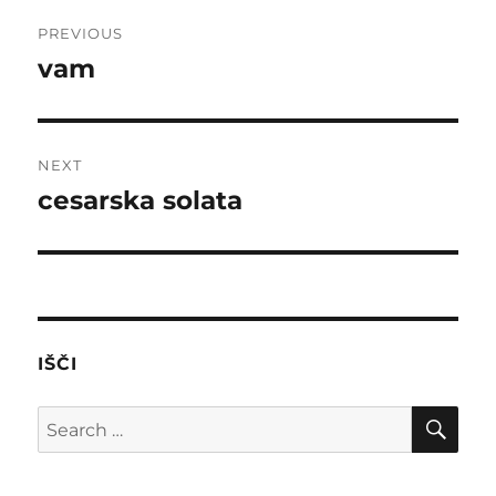
Post
PREVIOUS
navigation
vam
Previous
post:
NEXT
cesarska solata
Next
post:
IŠČI
SE
Search
for: