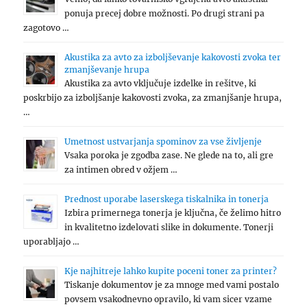
ponuja precej dobre možnosti. Po drugi strani pa
zagotovo …
Akustika za avto za izboljševanje kakovosti zvoka ter
zmanjševanje hrupa
Akustika za avto vključuje izdelke in rešitve, ki
poskrbijo za izboljšanje kakovosti zvoka, za zmanjšanje hrupa,
…
Umetnost ustvarjanja spominov za vse življenje
Vsaka poroka je zgodba zase. Ne glede na to, ali gre
za intimen obred v ožjem …
Prednost uporabe laserskega tiskalnika in tonerja
Izbira primernega tonerja je ključna, če želimo hitro
in kvalitetno izdelovati slike in dokumente. Tonerji
uporabljajo …
Kje najhitreje lahko kupite poceni toner za printer?
Tiskanje dokumentov je za mnoge med vami postalo
povsem vsakodnevno opravilo, ki vam sicer vzame