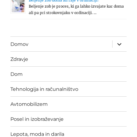
Beljenje zob doma ali raje v ordinaciji?
Beljenje zob je proces, ki ga lahko izvajate kar doma
ali pa pri strokovnjaku v ordinaciji. …
expand
Domov
child
menu
Zdravje
Dom
Tehnologija in računalništvo
Avtomobilizem
Posel in izobraževanje
Lepota, moda in darila