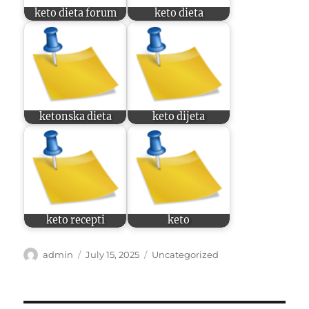
keto dieta forum
keto dieta
ketonska dieta
keto dijeta
keto recepti
keto
Author
Posted
Categories
admin
July 15, 2025
Uncategorized
on