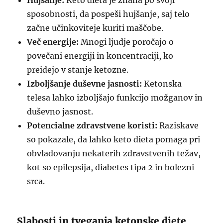
Hujšanje:
Keto dieta je znana po svoji
sposobnosti, da pospeši hujšanje, saj telo
začne učinkoviteje kuriti maščobe.
Več energije:
Mnogi ljudje poročajo o
povečani energiji in koncentraciji, ko
preidejo v stanje ketozne.
Izboljšanje duševne jasnosti:
Ketonska
telesa lahko izboljšajo funkcijo možganov in
duševno jasnost.
Potencialne zdravstvene koristi:
Raziskave
so pokazale, da lahko keto dieta pomaga pri
obvladovanju nekaterih zdravstvenih težav,
kot so epilepsija, diabetes tipa 2 in bolezni
srca.
Slabosti in tveganja ketonske diete