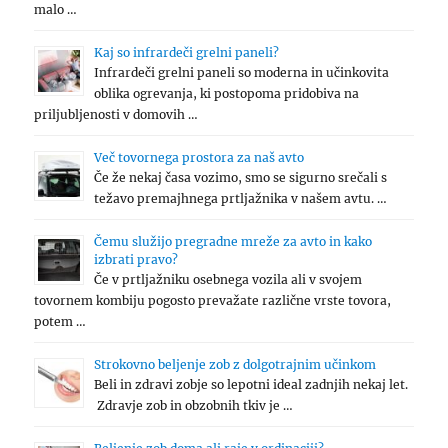
malo …
Kaj so infrardeči grelni paneli?
Infrardeči grelni paneli so moderna in učinkovita
oblika ogrevanja, ki postopoma pridobiva na
priljubljenosti v domovih …
Več tovornega prostora za naš avto
Če že nekaj časa vozimo, smo se sigurno srečali s
težavo premajhnega prtljažnika v našem avtu. …
Čemu služijo pregradne mreže za avto in kako
izbrati pravo?
Če v prtljažniku osebnega vozila ali v svojem
tovornem kombiju pogosto prevažate različne vrste tovora,
potem …
Strokovno beljenje zob z dolgotrajnim učinkom
Beli in zdravi zobje so lepotni ideal zadnjih nekaj let.
Zdravje zob in obzobnih tkiv je …