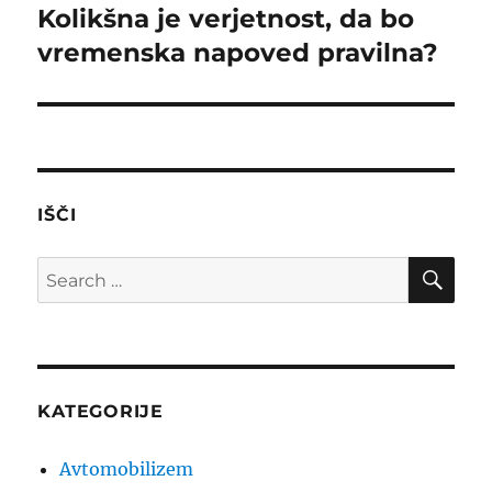
navigation
Kolikšna je verjetnost, da bo
vremenska napoved pravilna?
IŠČI
SE
Search
for:
KATEGORIJE
Avtomobilizem