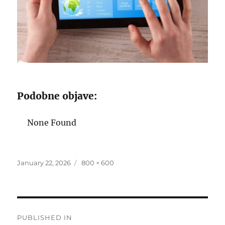
Podobne objave:
None Found
Posted
Full
January 22, 2026
800 × 600
on
size
Post
PUBLISHED IN