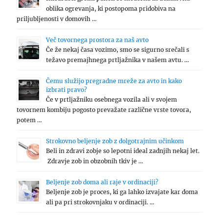
oblika ogrevanja, ki postopoma pridobiva na
priljubljenosti v domovih …
Več tovornega prostora za naš avto
Če že nekaj časa vozimo, smo se sigurno srečali s
težavo premajhnega prtljažnika v našem avtu. …
Čemu služijo pregradne mreže za avto in kako
izbrati pravo?
Če v prtljažniku osebnega vozila ali v svojem
tovornem kombiju pogosto prevažate različne vrste tovora,
potem …
Strokovno beljenje zob z dolgotrajnim učinkom
Beli in zdravi zobje so lepotni ideal zadnjih nekaj let.
Zdravje zob in obzobnih tkiv je …
Beljenje zob doma ali raje v ordinaciji?
Beljenje zob je proces, ki ga lahko izvajate kar doma
ali pa pri strokovnjaku v ordinaciji. …