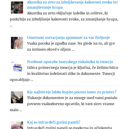
Akustika za avto za izboljševanje kakovosti zvoka ter
zmanjševanje hrupa
Akustika za avto vključuje izdelke in rešitve, ki
poskrbijo za izboljšanje kakovosti zvoka, za zmanjšanje hrupa,
…
Umetnost ustvarjanja spominov za vse življenje
Vsaka poroka je zgodba zase. Ne glede na to, ali gre
za intimen obred v ožjem …
Prednost uporabe laserskega tiskalnika in tonerja
Izbira primernega tonerja je ključna, če želimo hitro
in kvalitetno izdelovati slike in dokumente. Tonerji
uporabljajo …
Kje najhitreje lahko kupite poceni toner za printer?
Tiskanje dokumentov je za mnoge med vami postalo
povsem vsakodnevno opravilo, ki vam sicer vzame
malo …
Kaj so infrardeči grelni paneli?
Infrardeči grelni paneli so moderna in učinkovita