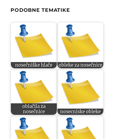
PODOBNE TEMATIKE
nosečniške hlače
obleke za nosečnice
oblačila za
nosečnice
nosecniske obleke