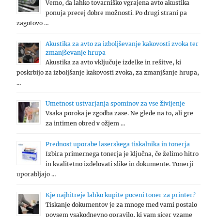
Vemo, da lahko tovarniško vgrajena avto akustika
ponuja precej dobre možnosti. Po drugi strani pa
zagotovo …
Akustika za avto za izboljševanje kakovosti zvoka ter
zmanjševanje hrupa
Akustika za avto vključuje izdelke in rešitve, ki
poskrbijo za izboljšanje kakovosti zvoka, za zmanjšanje hrupa,
…
Umetnost ustvarjanja spominov za vse življenje
Vsaka poroka je zgodba zase. Ne glede na to, ali gre
za intimen obred v ožjem …
Prednost uporabe laserskega tiskalnika in tonerja
Izbira primernega tonerja je ključna, če želimo hitro
in kvalitetno izdelovati slike in dokumente. Tonerji
uporabljajo …
Kje najhitreje lahko kupite poceni toner za printer?
Tiskanje dokumentov je za mnoge med vami postalo
povsem vsakodnevno opravilo, ki vam sicer vzame