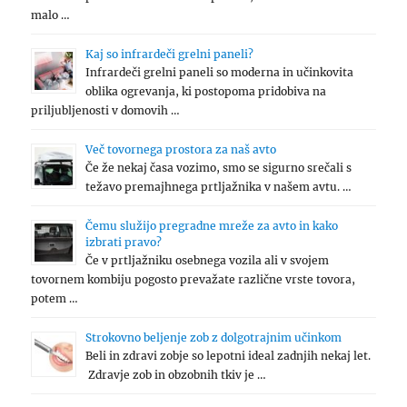
malo …
Kaj so infrardeči grelni paneli?
Infrardeči grelni paneli so moderna in učinkovita
oblika ogrevanja, ki postopoma pridobiva na
priljubljenosti v domovih …
Več tovornega prostora za naš avto
Če že nekaj časa vozimo, smo se sigurno srečali s
težavo premajhnega prtljažnika v našem avtu. …
Čemu služijo pregradne mreže za avto in kako
izbrati pravo?
Če v prtljažniku osebnega vozila ali v svojem
tovornem kombiju pogosto prevažate različne vrste tovora,
potem …
Strokovno beljenje zob z dolgotrajnim učinkom
Beli in zdravi zobje so lepotni ideal zadnjih nekaj let.
Zdravje zob in obzobnih tkiv je …