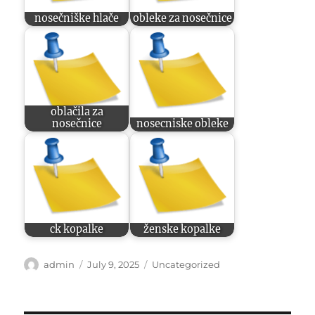
nosečniške hlače
obleke za nosečnice
oblačila za
nosečnice
nosecniske obleke
ck kopalke
ženske kopalke
Author
Posted
Categories
admin
July 9, 2025
Uncategorized
on