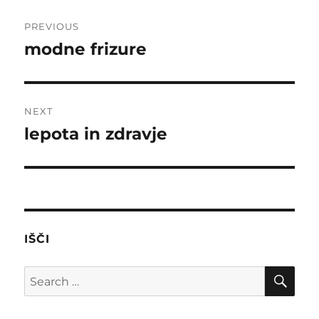
Post
PREVIOUS
navigation
modne frizure
Previous
post:
NEXT
lepota in zdravje
Next
post:
IŠČI
SE
Search
for: