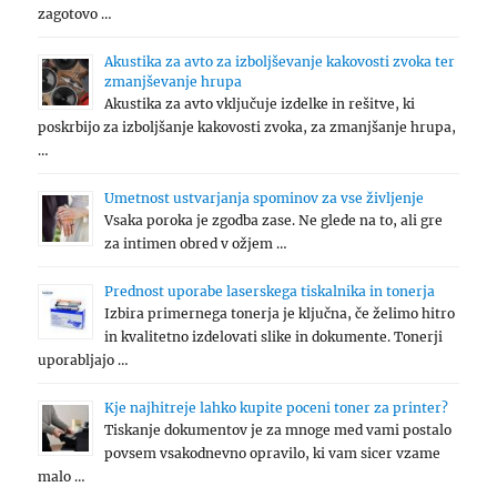
zagotovo …
Akustika za avto za izboljševanje kakovosti zvoka ter
zmanjševanje hrupa
Akustika za avto vključuje izdelke in rešitve, ki
poskrbijo za izboljšanje kakovosti zvoka, za zmanjšanje hrupa,
…
Umetnost ustvarjanja spominov za vse življenje
Vsaka poroka je zgodba zase. Ne glede na to, ali gre
za intimen obred v ožjem …
Prednost uporabe laserskega tiskalnika in tonerja
Izbira primernega tonerja je ključna, če želimo hitro
in kvalitetno izdelovati slike in dokumente. Tonerji
uporabljajo …
Kje najhitreje lahko kupite poceni toner za printer?
Tiskanje dokumentov je za mnoge med vami postalo
povsem vsakodnevno opravilo, ki vam sicer vzame
malo …