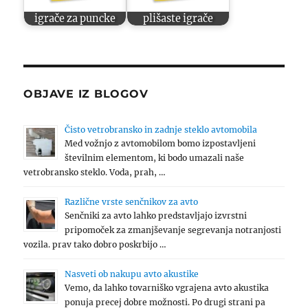
igrače za puncke
plišaste igrače
OBJAVE IZ BLOGOV
Čisto vetrobransko in zadnje steklo avtomobila
Med vožnjo z avtomobilom bomo izpostavljeni
številnim elementom, ki bodo umazali naše
vetrobransko steklo. Voda, prah, …
Različne vrste senčnikov za avto
Senčniki za avto lahko predstavljajo izvrstni
pripomoček za zmanjševanje segrevanja notranjosti
vozila. prav tako dobro poskrbijo …
Nasveti ob nakupu avto akustike
Vemo, da lahko tovarniško vgrajena avto akustika
ponuja precej dobre možnosti. Po drugi strani pa