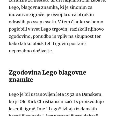
zaslužne za nešteto ur ustvarjalnosti in zabave.
Lego, blagovna znamka, ki je sinonim za
inovativne igrače, je osvojila srca otrok in
odraslih po vsem svetu. V tem članku se bomo
poglobili v svet Lego trgovin, raziskali njihovo
zgodovino, ponudbo in vpliv na skupnost ter
kako lahko obisk teh trgovin postane
nepozabno doživetje.
Zgodovina Lego blagovne
znamke
Lego je bil ustanovljen leta 1932 na Danskem,
ko je Ole Kirk Christiansen začel s proizvodnjo
lesenih igrač. Ime “Lego” izhaja iz danskih