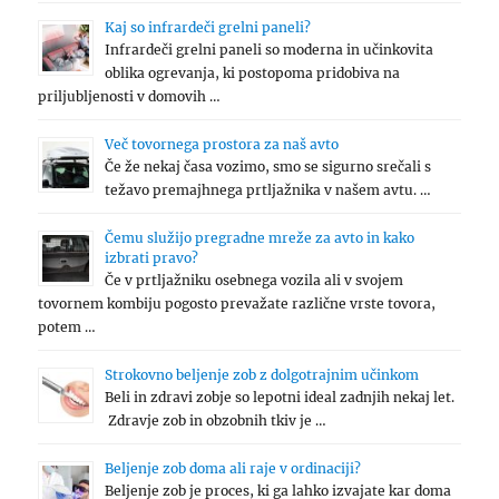
Kaj so infrardeči grelni paneli?
Infrardeči grelni paneli so moderna in učinkovita
oblika ogrevanja, ki postopoma pridobiva na
priljubljenosti v domovih …
Več tovornega prostora za naš avto
Če že nekaj časa vozimo, smo se sigurno srečali s
težavo premajhnega prtljažnika v našem avtu. …
Čemu služijo pregradne mreže za avto in kako
izbrati pravo?
Če v prtljažniku osebnega vozila ali v svojem
tovornem kombiju pogosto prevažate različne vrste tovora,
potem …
Strokovno beljenje zob z dolgotrajnim učinkom
Beli in zdravi zobje so lepotni ideal zadnjih nekaj let.
Zdravje zob in obzobnih tkiv je …
Beljenje zob doma ali raje v ordinaciji?
Beljenje zob je proces, ki ga lahko izvajate kar doma