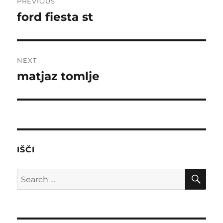
PREVIOUS
navigation
ford fiesta st
Previous
post:
NEXT
matjaz tomlje
Next
post:
IŠČI
SE
Search
for: