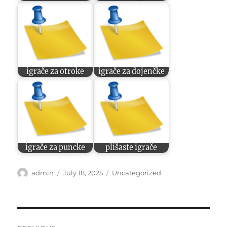
igrače za otroke
igrače za dojenčke
igrače za puncke
plišaste igrače
Author
Posted
Categories
admin
July 18, 2025
Uncategorized
on
Post