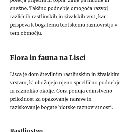
poletja prijetna in topla, zime pa hladne in
snežne. Takšno podnebje omogoča razvoj
različnih rastlinskih in živalskih vrst, kar
prispeva k bogatemu biotskemu raznovrstju v
tem območju.
Flora in fauna na Lisci
Lisca je dom številnim rastlinskim in živalskim
vrstam, ki obožujejo njeno specifično podnebje
in raznoliko okolje. Gora ponuja edinstveno
priložnost za opazovanje narave in
raziskovanje bogate biotske raznovrstnosti.
Rastlinstvo