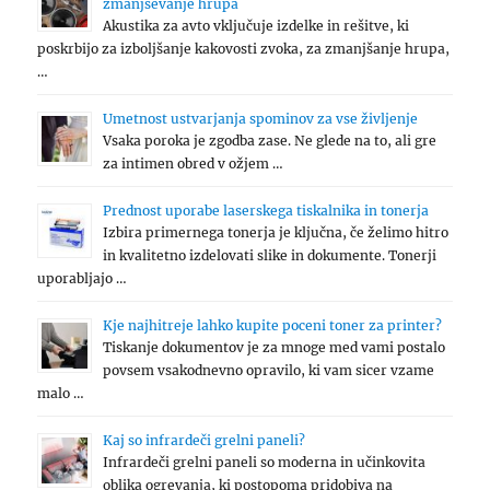
zmanjševanje hrupa
Akustika za avto vključuje izdelke in rešitve, ki
poskrbijo za izboljšanje kakovosti zvoka, za zmanjšanje hrupa,
…
Umetnost ustvarjanja spominov za vse življenje
Vsaka poroka je zgodba zase. Ne glede na to, ali gre
za intimen obred v ožjem …
Prednost uporabe laserskega tiskalnika in tonerja
Izbira primernega tonerja je ključna, če želimo hitro
in kvalitetno izdelovati slike in dokumente. Tonerji
uporabljajo …
Kje najhitreje lahko kupite poceni toner za printer?
Tiskanje dokumentov je za mnoge med vami postalo
povsem vsakodnevno opravilo, ki vam sicer vzame
malo …
Kaj so infrardeči grelni paneli?
Infrardeči grelni paneli so moderna in učinkovita
oblika ogrevanja, ki postopoma pridobiva na