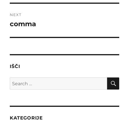
NEXT
comma
Next
post:
IŠČI
SE
Search
for:
KATEGORIJE