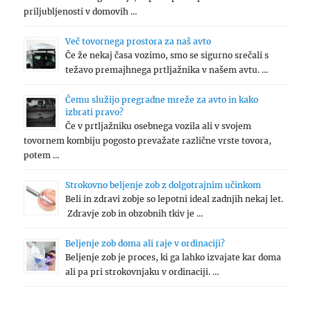
priljubljenosti v domovih …
Več tovornega prostora za naš avto
Če že nekaj časa vozimo, smo se sigurno srečali s
težavo premajhnega prtljažnika v našem avtu. …
Čemu služijo pregradne mreže za avto in kako
izbrati pravo?
Če v prtljažniku osebnega vozila ali v svojem
tovornem kombiju pogosto prevažate različne vrste tovora,
potem …
Strokovno beljenje zob z dolgotrajnim učinkom
Beli in zdravi zobje so lepotni ideal zadnjih nekaj let.
Zdravje zob in obzobnih tkiv je …
Beljenje zob doma ali raje v ordinaciji?
Beljenje zob je proces, ki ga lahko izvajate kar doma
ali pa pri strokovnjaku v ordinaciji. …