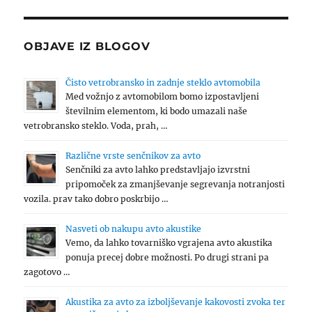
OBJAVE IZ BLOGOV
Čisto vetrobransko in zadnje steklo avtomobila
Med vožnjo z avtomobilom bomo izpostavljeni
številnim elementom, ki bodo umazali naše
vetrobransko steklo. Voda, prah, …
Različne vrste senčnikov za avto
Senčniki za avto lahko predstavljajo izvrstni
pripomoček za zmanjševanje segrevanja notranjosti
vozila. prav tako dobro poskrbijo …
Nasveti ob nakupu avto akustike
Vemo, da lahko tovarniško vgrajena avto akustika
ponuja precej dobre možnosti. Po drugi strani pa
zagotovo …
Akustika za avto za izboljševanje kakovosti zvoka ter