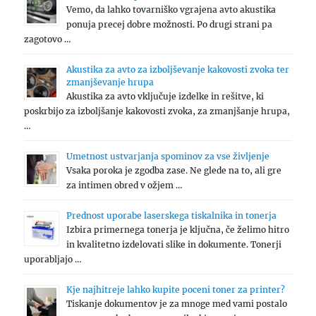
Vemo, da lahko tovarniško vgrajena avto akustika
ponuja precej dobre možnosti. Po drugi strani pa
zagotovo …
Akustika za avto za izboljševanje kakovosti zvoka ter
zmanjševanje hrupa
Akustika za avto vključuje izdelke in rešitve, ki
poskrbijo za izboljšanje kakovosti zvoka, za zmanjšanje hrupa,
…
Umetnost ustvarjanja spominov za vse življenje
Vsaka poroka je zgodba zase. Ne glede na to, ali gre
za intimen obred v ožjem …
Prednost uporabe laserskega tiskalnika in tonerja
Izbira primernega tonerja je ključna, če želimo hitro
in kvalitetno izdelovati slike in dokumente. Tonerji
uporabljajo …
Kje najhitreje lahko kupite poceni toner za printer?
Tiskanje dokumentov je za mnoge med vami postalo