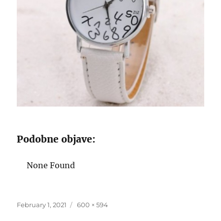
Podobne objave:
None Found
Posted
Full
February 1, 2021
600 × 594
on
size