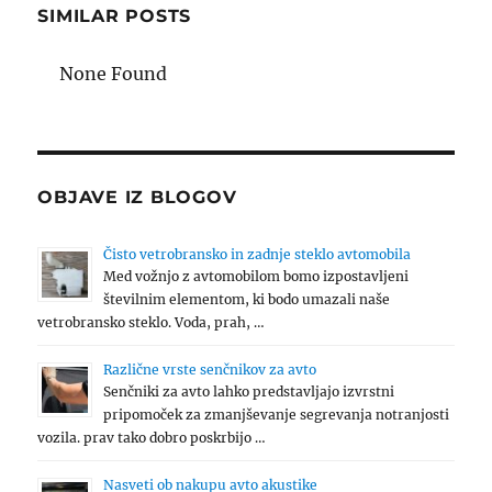
SIMILAR POSTS
None Found
OBJAVE IZ BLOGOV
Čisto vetrobransko in zadnje steklo avtomobila
Med vožnjo z avtomobilom bomo izpostavljeni
številnim elementom, ki bodo umazali naše
vetrobransko steklo. Voda, prah, …
Različne vrste senčnikov za avto
Senčniki za avto lahko predstavljajo izvrstni
pripomoček za zmanjševanje segrevanja notranjosti
vozila. prav tako dobro poskrbijo …
Nasveti ob nakupu avto akustike