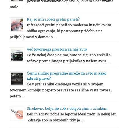
povsem vsakodnevno opravilo, ki vam sicer vzame
malo …
Kaj so infrardeči grelni paneli?
Infrardeči grelni paneli so moderna in učinkovita
oblika ogrevanja, ki postopoma pridobiva na
priljubljenosti v domovih …
Več tovornega prostora za naš avto
Če že nekaj časa vozimo, smo se sigurno srečali s
težavo premajhnega prtljažnika v našem avtu. …
Čemu služijo pregradne mreže za avto in kako
izbrati pravo?
Če v prtljažniku osebnega vozila ali v svojem
tovornem kombiju pogosto prevažate različne vrste tovora,
potem …
Strokovno beljenje zob z dolgotrajnim učinkom
Beli in zdravi zobje so lepotni ideal zadnjih nekaj let.
Zdravje zob in obzobnih tkiv je …