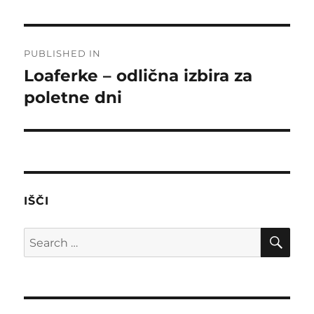
Post
PUBLISHED IN
navigation
Loaferke – odlična izbira za
poletne dni
IŠČI
SE
Search
for: