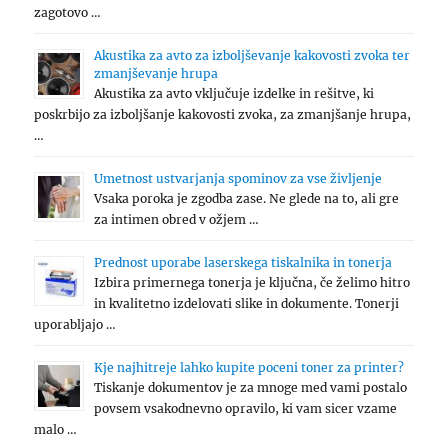
zagotovo …
Akustika za avto za izboljševanje kakovosti zvoka ter
zmanjševanje hrupa
Akustika za avto vključuje izdelke in rešitve, ki
poskrbijo za izboljšanje kakovosti zvoka, za zmanjšanje hrupa,
…
Umetnost ustvarjanja spominov za vse življenje
Vsaka poroka je zgodba zase. Ne glede na to, ali gre
za intimen obred v ožjem …
Prednost uporabe laserskega tiskalnika in tonerja
Izbira primernega tonerja je ključna, če želimo hitro
in kvalitetno izdelovati slike in dokumente. Tonerji
uporabljajo …
Kje najhitreje lahko kupite poceni toner za printer?
Tiskanje dokumentov je za mnoge med vami postalo
povsem vsakodnevno opravilo, ki vam sicer vzame
malo …