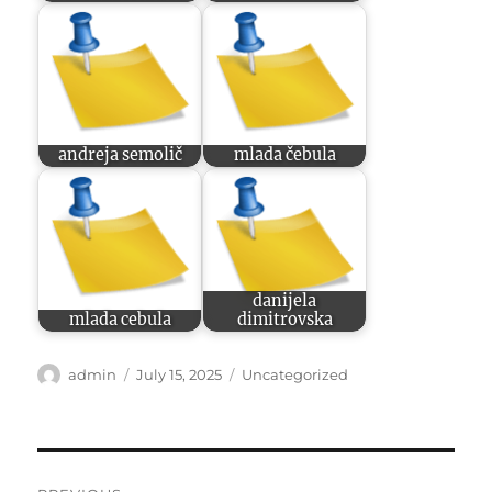
andreja semolič
mlada čebula
danijela
mlada cebula
dimitrovska
Author
Posted
Categories
admin
July 15, 2025
Uncategorized
on
Post