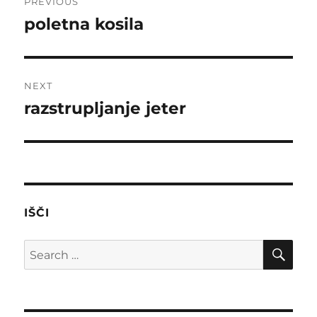
PREVIOUS
navigation
poletna kosila
Previous
post:
NEXT
razstrupljanje jeter
Next
post:
IŠČI
SE
Search
for: