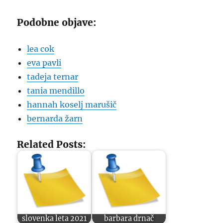
Podobne objave:
lea cok
eva pavli
tadeja ternar
tania mendillo
hannah koselj marušič
bernarda žarn
Related Posts:
slovenka leta 2021
barbara drnač