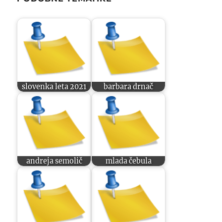
slovenka leta 2021
barbara drnač
andreja semolič
mlada čebula