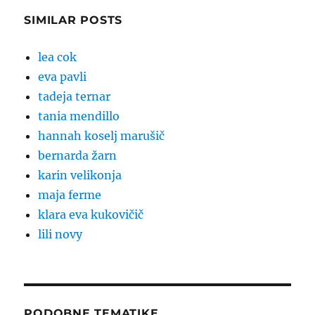
SIMILAR POSTS
lea cok
eva pavli
tadeja ternar
tania mendillo
hannah koselj marušič
bernarda žarn
karin velikonja
maja ferme
klara eva kukovičič
lili novy
PODOBNE TEMATIKE