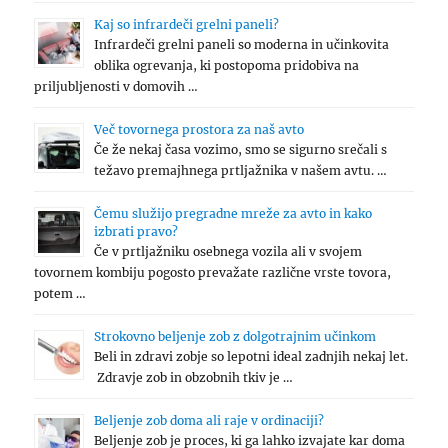
Kaj so infrardeči grelni paneli?
Infrardeči grelni paneli so moderna in učinkovita
oblika ogrevanja, ki postopoma pridobiva na
priljubljenosti v domovih …
Več tovornega prostora za naš avto
Če že nekaj časa vozimo, smo se sigurno srečali s
težavo premajhnega prtljažnika v našem avtu. …
Čemu služijo pregradne mreže za avto in kako
izbrati pravo?
Če v prtljažniku osebnega vozila ali v svojem
tovornem kombiju pogosto prevažate različne vrste tovora,
potem …
Strokovno beljenje zob z dolgotrajnim učinkom
Beli in zdravi zobje so lepotni ideal zadnjih nekaj let.
Zdravje zob in obzobnih tkiv je …
Beljenje zob doma ali raje v ordinaciji?
Beljenje zob je proces, ki ga lahko izvajate kar doma