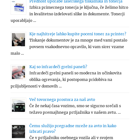
Prednost uporabe laserskega tiskalnika in tonerja
Izbira primernega tonerja je ključna, če želimo hitro
in kvalitetno izdelovati slike in dokumente. Tonerji
uporabljajo …
Kje najhitreje lahko kupite poceni toner za printer?
Tiskanje dokumentov je za mnoge med vami postalo
povsem vsakodnevno opravilo, ki vam sicer vzame
malo …
Kaj so infrardeči grelni paneli?
Infrardeči grelni paneli so moderna in učinkovita
oblika ogrevanja, ki postopoma pridobiva na
priljubljenosti v domovih …
Več tovornega prostora za naš avto
Če že nekaj časa vozimo, smo se sigurno srečali s
težavo premajhnega prtljažnika v našem avtu. …
Čemu služijo pregradne mreže za avto in kako
izbrati pravo?
Če v prtljažniku osebnega vozila ali v svojem