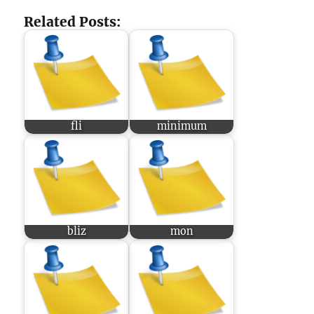
Related Posts:
fli
minimum
bliz
mon