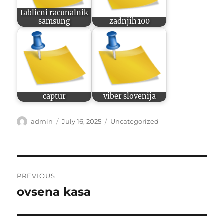
tablicni racunalnik
samsung
zadnjih 100
captur
viber slovenija
Author
Posted
Categories
admin
July 16, 2025
Uncategorized
on
Post
PREVIOUS
navigation
ovsena kasa
Previous
post: