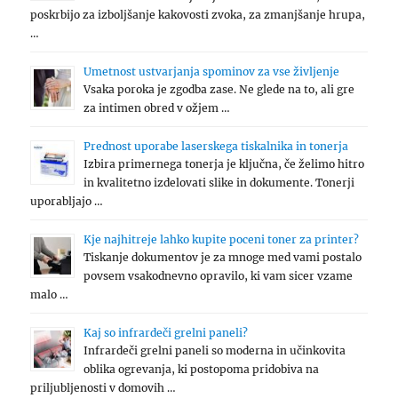
poskrbijo za izboljšanje kakovosti zvoka, za zmanjšanje hrupa,
…
Umetnost ustvarjanja spominov za vse življenje
Vsaka poroka je zgodba zase. Ne glede na to, ali gre
za intimen obred v ožjem …
Prednost uporabe laserskega tiskalnika in tonerja
Izbira primernega tonerja je ključna, če želimo hitro
in kvalitetno izdelovati slike in dokumente. Tonerji
uporabljajo …
Kje najhitreje lahko kupite poceni toner za printer?
Tiskanje dokumentov je za mnoge med vami postalo
povsem vsakodnevno opravilo, ki vam sicer vzame
malo …
Kaj so infrardeči grelni paneli?
Infrardeči grelni paneli so moderna in učinkovita
oblika ogrevanja, ki postopoma pridobiva na
priljubljenosti v domovih …