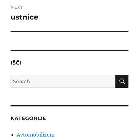
NEXT
ustnice
Next
post:
IŠČI
SE
Search
for:
KATEGORIJE
Avtomobilizem