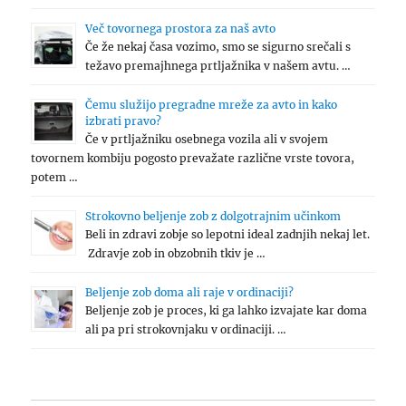
Več tovornega prostora za naš avto
Če že nekaj časa vozimo, smo se sigurno srečali s
težavo premajhnega prtljažnika v našem avtu. …
Čemu služijo pregradne mreže za avto in kako
izbrati pravo?
Če v prtljažniku osebnega vozila ali v svojem
tovornem kombiju pogosto prevažate različne vrste tovora,
potem …
Strokovno beljenje zob z dolgotrajnim učinkom
Beli in zdravi zobje so lepotni ideal zadnjih nekaj let.
Zdravje zob in obzobnih tkiv je …
Beljenje zob doma ali raje v ordinaciji?
Beljenje zob je proces, ki ga lahko izvajate kar doma
ali pa pri strokovnjaku v ordinaciji. …