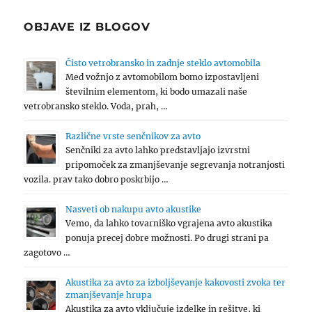
OBJAVE IZ BLOGOV
Čisto vetrobransko in zadnje steklo avtomobila
Med vožnjo z avtomobilom bomo izpostavljeni
številnim elementom, ki bodo umazali naše
vetrobransko steklo. Voda, prah, …
Različne vrste senčnikov za avto
Senčniki za avto lahko predstavljajo izvrstni
pripomoček za zmanjševanje segrevanja notranjosti
vozila. prav tako dobro poskrbijo …
Nasveti ob nakupu avto akustike
Vemo, da lahko tovarniško vgrajena avto akustika
ponuja precej dobre možnosti. Po drugi strani pa
zagotovo …
Akustika za avto za izboljševanje kakovosti zvoka ter
zmanjševanje hrupa
Akustika za avto vključuje izdelke in rešitve, ki