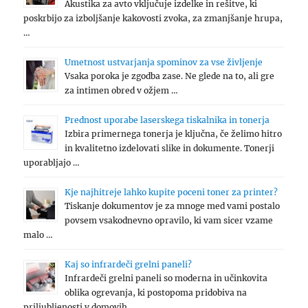
Akustika za avto vključuje izdelke in rešitve, ki
poskrbijo za izboljšanje kakovosti zvoka, za zmanjšanje hrupa,
…
Umetnost ustvarjanja spominov za vse življenje
Vsaka poroka je zgodba zase. Ne glede na to, ali gre
za intimen obred v ožjem …
Prednost uporabe laserskega tiskalnika in tonerja
Izbira primernega tonerja je ključna, če želimo hitro
in kvalitetno izdelovati slike in dokumente. Tonerji
uporabljajo …
Kje najhitreje lahko kupite poceni toner za printer?
Tiskanje dokumentov je za mnoge med vami postalo
povsem vsakodnevno opravilo, ki vam sicer vzame
malo …
Kaj so infrardeči grelni paneli?
Infrardeči grelni paneli so moderna in učinkovita
oblika ogrevanja, ki postopoma pridobiva na
priljubljenosti v domovih …