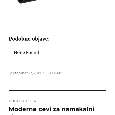
Podobne objave:
None Found
Posted
Full
September 23, 2019
600 × 419
on
size
Post
PUBLISHED IN
navigation
Moderne cevi za namakalni