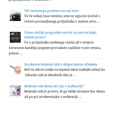
Več tovornega prostora za naš avto
Če že nekaj časa vozimo, smo se sigurno srečali s
težavo premajhnega prtljažnika v našem avtu. …
Čemu služijo pregradne mreže za avto in kako
izbrati pravo?
Če v prtljažniku osebnega vozila ali v svojem
tovornem kombiju pogosto prevažate različne vrste tovora,
potem …
Strokovno beljenje zob z dolgotrajnim učinkom
Beli in zdravi zobje so lepotni ideal zadnjih nekaj let.
Zdravje zob in obzobnih tkiv je …
Beljenje zob doma ali raje v ordinaciji?
Beljenje zob je proces, ki ga lahko izvajate kar doma
ali pa pri strokovnjaku v ordinaciji. …