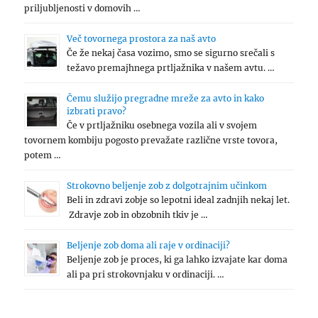
priljubljenosti v domovih …
Več tovornega prostora za naš avto
Če že nekaj časa vozimo, smo se sigurno srečali s
težavo premajhnega prtljažnika v našem avtu. …
Čemu služijo pregradne mreže za avto in kako
izbrati pravo?
Če v prtljažniku osebnega vozila ali v svojem
tovornem kombiju pogosto prevažate različne vrste tovora,
potem …
Strokovno beljenje zob z dolgotrajnim učinkom
Beli in zdravi zobje so lepotni ideal zadnjih nekaj let.
Zdravje zob in obzobnih tkiv je …
Beljenje zob doma ali raje v ordinaciji?
Beljenje zob je proces, ki ga lahko izvajate kar doma
ali pa pri strokovnjaku v ordinaciji. …