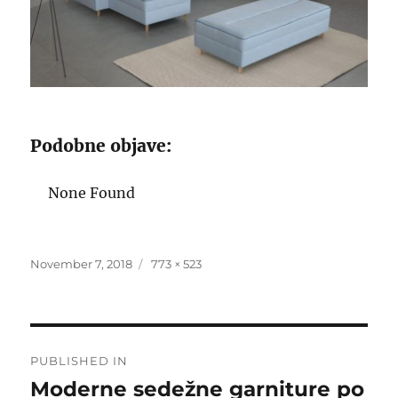
Podobne objave:
None Found
Posted
Full
November 7, 2018
773 × 523
on
size
Post
PUBLISHED IN
navigation
Moderne sedežne garniture po