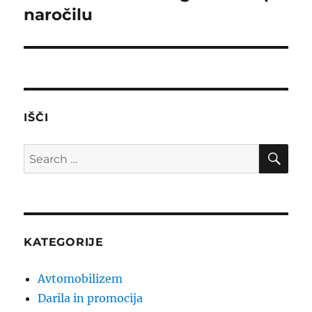
naročilu
IŠČI
SE
Search
for:
KATEGORIJE
Avtomobilizem
Darila in promocija