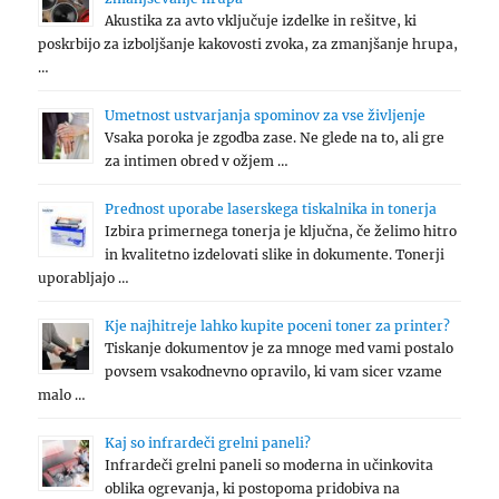
Akustika za avto vključuje izdelke in rešitve, ki
poskrbijo za izboljšanje kakovosti zvoka, za zmanjšanje hrupa,
…
Umetnost ustvarjanja spominov za vse življenje
Vsaka poroka je zgodba zase. Ne glede na to, ali gre
za intimen obred v ožjem …
Prednost uporabe laserskega tiskalnika in tonerja
Izbira primernega tonerja je ključna, če želimo hitro
in kvalitetno izdelovati slike in dokumente. Tonerji
uporabljajo …
Kje najhitreje lahko kupite poceni toner za printer?
Tiskanje dokumentov je za mnoge med vami postalo
povsem vsakodnevno opravilo, ki vam sicer vzame
malo …
Kaj so infrardeči grelni paneli?
Infrardeči grelni paneli so moderna in učinkovita
oblika ogrevanja, ki postopoma pridobiva na