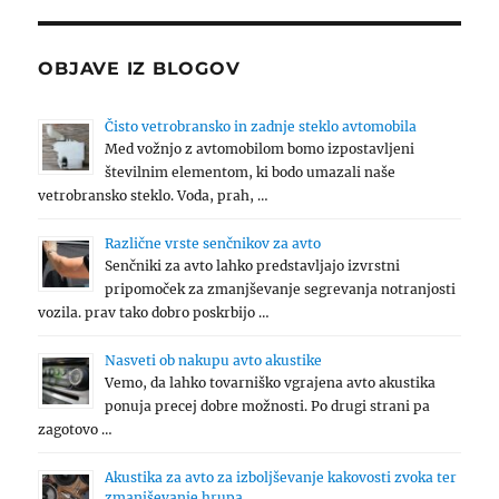
OBJAVE IZ BLOGOV
Čisto vetrobransko in zadnje steklo avtomobila
Med vožnjo z avtomobilom bomo izpostavljeni
številnim elementom, ki bodo umazali naše
vetrobransko steklo. Voda, prah, …
Različne vrste senčnikov za avto
Senčniki za avto lahko predstavljajo izvrstni
pripomoček za zmanjševanje segrevanja notranjosti
vozila. prav tako dobro poskrbijo …
Nasveti ob nakupu avto akustike
Vemo, da lahko tovarniško vgrajena avto akustika
ponuja precej dobre možnosti. Po drugi strani pa
zagotovo …
Akustika za avto za izboljševanje kakovosti zvoka ter
zmanjševanje hrupa