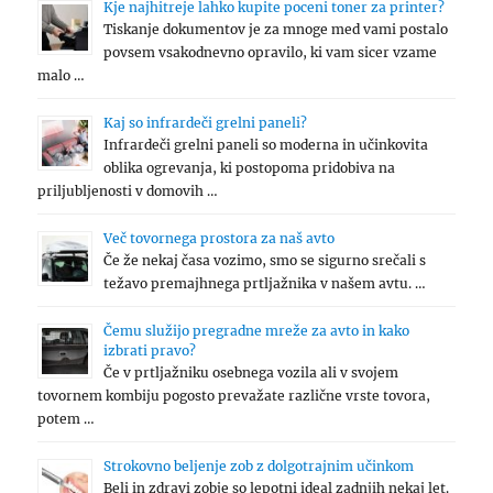
Kje najhitreje lahko kupite poceni toner za printer?
Tiskanje dokumentov je za mnoge med vami postalo
povsem vsakodnevno opravilo, ki vam sicer vzame
malo …
Kaj so infrardeči grelni paneli?
Infrardeči grelni paneli so moderna in učinkovita
oblika ogrevanja, ki postopoma pridobiva na
priljubljenosti v domovih …
Več tovornega prostora za naš avto
Če že nekaj časa vozimo, smo se sigurno srečali s
težavo premajhnega prtljažnika v našem avtu. …
Čemu služijo pregradne mreže za avto in kako
izbrati pravo?
Če v prtljažniku osebnega vozila ali v svojem
tovornem kombiju pogosto prevažate različne vrste tovora,
potem …
Strokovno beljenje zob z dolgotrajnim učinkom
Beli in zdravi zobje so lepotni ideal zadnjih nekaj let.