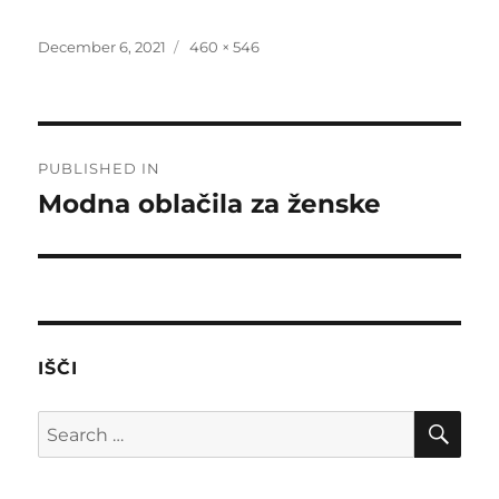
Posted
Full
December 6, 2021
460 × 546
on
size
Post
PUBLISHED IN
navigation
Modna oblačila za ženske
IŠČI
SE
Search
for: