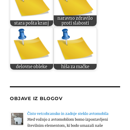
naravno zdravilo
stara pošta kranj
proti slabosti
delovne obleke
hiša za mačke
OBJAVE IZ BLOGOV
Čisto vetrobransko in zadnje steklo avtomobila
Med vožnjo z avtomobilom bomo izpostavljeni
številnim elementom, ki bodo umazali naše