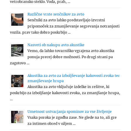
vetrobransko steklo. Voda, prah, …
Različne vrste senčnikov za avto
Senčniki za avto lahko predstavljajo izvrstni
pripomoček za zmanjševanje segrevanja notranjosti
vozila. prav tako dobro poskrbijo …
Nasveti ob nakupu avto akustike
Vemo, da lahko tovarniško vgrajena avto akustika
ponuja precej dobre možnosti. Po drugi strani pa
zagotovo …
Akustika za avto za izboljševanje kakovosti zvoka ter
zmanjševanje hrupa
Akustika za avto vključuje izdelke in rešitve, ki
poskrbijo za izboljšanje kakovosti zvoka, za zmanjšanje hrupa,
…
Umetnost ustvarjanja spominov za vse življenje
Vsaka poroka je zgodba zase. Ne glede na to, ali gre
za intimen obred v ožjem …