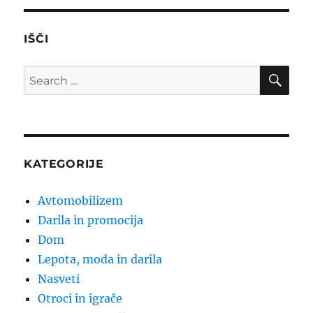
IŠČI
SE
Search
for:
KATEGORIJE
Avtomobilizem
Darila in promocija
Dom
Lepota, moda in darila
Nasveti
Otroci in igrače