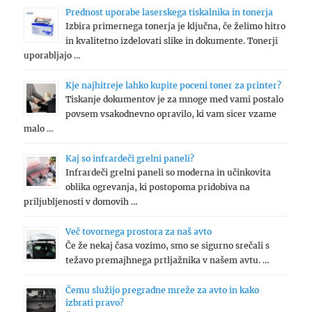
Prednost uporabe laserskega tiskalnika in tonerja
Izbira primernega tonerja je ključna, če želimo hitro
in kvalitetno izdelovati slike in dokumente. Tonerji
uporabljajo …
Kje najhitreje lahko kupite poceni toner za printer?
Tiskanje dokumentov je za mnoge med vami postalo
povsem vsakodnevno opravilo, ki vam sicer vzame
malo …
Kaj so infrardeči grelni paneli?
Infrardeči grelni paneli so moderna in učinkovita
oblika ogrevanja, ki postopoma pridobiva na
priljubljenosti v domovih …
Več tovornega prostora za naš avto
Če že nekaj časa vozimo, smo se sigurno srečali s
težavo premajhnega prtljažnika v našem avtu. …
Čemu služijo pregradne mreže za avto in kako
izbrati pravo?