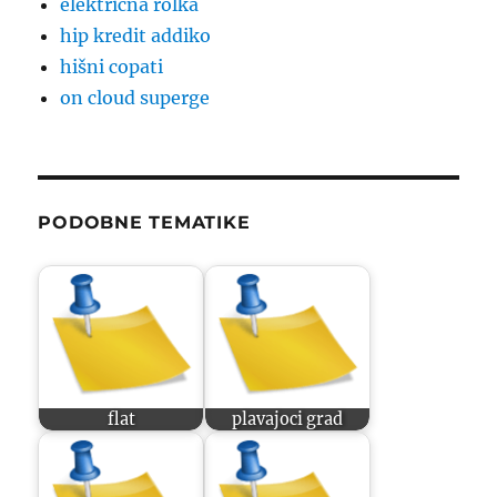
električna rolka
hip kredit addiko
hišni copati
on cloud superge
PODOBNE TEMATIKE
flat
plavajoci grad