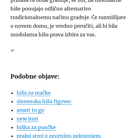
prinaša ta oblik gradnje, se zdi, da modularne
hiše ponujajo odlično alternativo
tradicionalnemu načinu gradnje. Če razmišljate
o novem domu, je vredno preučiti, ali bi bila
modularna hiša prava izbira za vas.
“`
Podobne objave:
hiša za mačke
slovenska hiša figovec
avant to go
new iron
hiška za punčke
pralni stroj z zgornjim polnjenjem