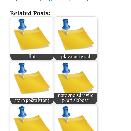
Related Posts:
flat
plavajoci grad
naravno zdravilo
stara pošta kranj
proti slabosti