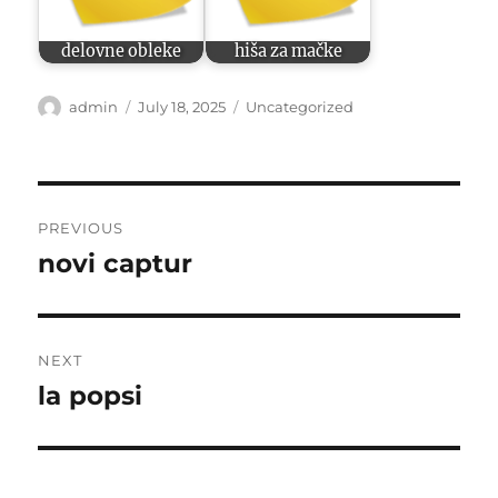
delovne obleke
hiša za mačke
Author
Posted
Categories
admin
July 18, 2025
Uncategorized
on
Post
PREVIOUS
navigation
novi captur
Previous
post:
NEXT
la popsi
Next
post: