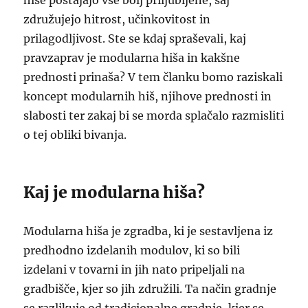
hiše postajajo vse bolj priljubljene, saj
združujejo hitrost, učinkovitost in
prilagodljivost. Ste se kdaj spraševali, kaj
pravzaprav je modularna hiša in kakšne
prednosti prinaša? V tem članku bomo raziskali
koncept modularnih hiš, njihove prednosti in
slabosti ter zakaj bi se morda splačalo razmisliti
o tej obliki bivanja.
Kaj je modularna hiša?
Modularna hiša je zgradba, ki je sestavljena iz
predhodno izdelanih modulov, ki so bili
izdelani v tovarni in jih nato pripeljali na
gradbišče, kjer so jih združili. Ta način gradnje