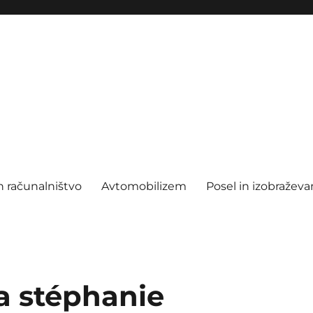
n računalništvo
Avtomobilizem
Posel in izobraževa
a stéphanie