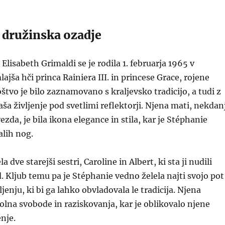
 družinska ozadje
Elisabeth Grimaldi se je rodila 1. februarja 1965 v
ajša hči princa Rainiera III. in princese Grace, rojene
oštvo je bilo zaznamovano s kraljevsko tradicijo, a tudi z
inaša življenje pod svetlimi reflektorji. Njena mati, nekdan
zda, je bila ikona elegance in stila, kar je Stéphanie
alih nog.
 dve starejši sestri, Caroline in Albert, ki sta ji nudili
. Kljub temu pa je Stéphanie vedno želela najti svojo pot
vljenju, ki bi ga lahko obvladovala le tradicija. Njena
polna svobode in raziskovanja, kar je oblikovalo njene
enje.