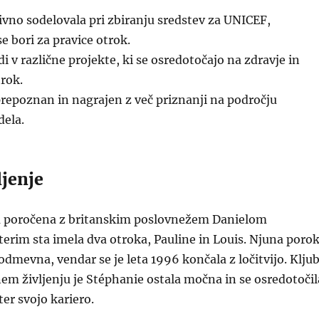
ivno sodelovala pri zbiranju sredstev za UNICEF,
se bori za pravice otrok.
udi v različne projekte, ki se osredotočajo na zdravje in
rok.
 prepoznan in nagrajen z več priznanji na področju
ela.
ljenje
la poročena z britanskim poslovnežem Danielom
erim sta imela dva otroka, Pauline in Louis. Njuna poro
 odmevna, vendar se je leta 1996 končala z ločitvijo. Klju
m življenju je Stéphanie ostala močna in se osredotočil
ter svojo kariero.