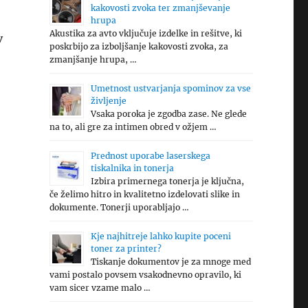
kakovosti zvoka ter zmanjševanje
hrupa
Akustika za avto vključuje izdelke in rešitve, ki
v
poskrbijo za izboljšanje kakovosti zvoka, za
zmanjšanje hrupa, …
Umetnost ustvarjanja spominov za vse
življenje
Vsaka poroka je zgodba zase. Ne glede
na to, ali gre za intimen obred v ožjem …
Prednost uporabe laserskega
tiskalnika in tonerja
Izbira primernega tonerja je ključna,
če želimo hitro in kvalitetno izdelovati slike in
dokumente. Tonerji uporabljajo …
Kje najhitreje lahko kupite poceni
toner za printer?
Tiskanje dokumentov je za mnoge med
vami postalo povsem vsakodnevno opravilo, ki
vam sicer vzame malo …