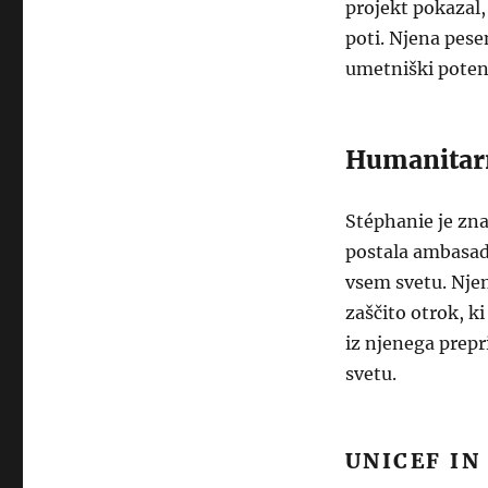
projekt pokazal,
poti. Njena pese
umetniški potenc
Humanitar
Stéphanie je zn
postala ambasado
vsem svetu. Njen
zaščito otrok, ki
iz njenega prepr
svetu.
UNICEF IN