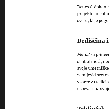
Danes Stéphanie 
projekte in pobu
svetu, ki je pog
Dediščina i
Monaška princesa
simbol moči, neo
svoje umetniške 
zemljevid svetov
vzorec v tradici
uspevati na svoj
Zaključek