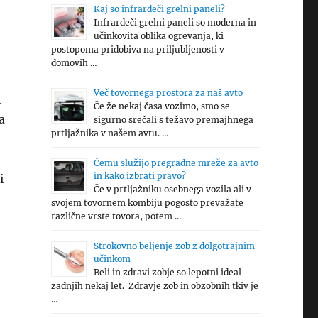
Kaj so infrardeči grelni paneli?
Infrardeči grelni paneli so moderna in
učinkovita oblika ogrevanja, ki
postopoma pridobiva na priljubljenosti v
domovih …
Več tovornega prostora za naš avto
i
Če že nekaj časa vozimo, smo se
a
sigurno srečali s težavo premajhnega
prtljažnika v našem avtu. …
Čemu služijo pregradne mreže za avto
in kako izbrati pravo?
i
Če v prtljažniku osebnega vozila ali v
svojem tovornem kombiju pogosto prevažate
različne vrste tovora, potem …
Strokovno beljenje zob z dolgotrajnim
učinkom
Beli in zdravi zobje so lepotni ideal
zadnjih nekaj let. Zdravje zob in obzobnih tkiv je
…