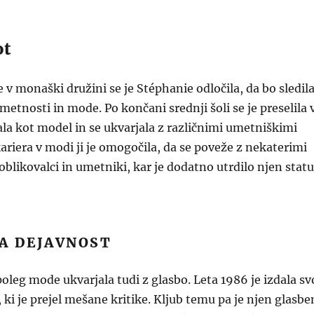
ot
e v monaški družini se je Stéphanie odločila, da bo sledil
umetnosti in mode. Po končani srednji šoli se je preselila 
lala kot model in se ukvarjala z različnimi umetniškimi
kariera v modi ji je omogočila, da se poveže z nekaterimi
oblikovalci in umetniki, kar je dodatno utrdilo njen stat
A DEJAVNOST
poleg mode ukvarjala tudi z glasbo. Leta 1986 je izdala sv
ki je prejel mešane kritike. Kljub temu pa je njen glasbe