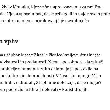
živi v Monaku, kjer se še naprej zavzema za različne
de. Njena sposobnost, da se prilagodi in najde svojo pot 
osto obremenjen s pričakovanji, je navdihujoča.
n vpliv
 Stéphanie je več kot le članica kraljeve družine; je
dvisnosti in predanosti. Njena sposobnost, da združi
ambicije z humanitarnim delom, jo je postavila na
ne kulture in dobrodelnosti. V času, ko mnogi iščejo
onalnih vrednotah, Stéphanie dokazuje, da je mogoče
em področju in hkrati delovati v korist drugih.