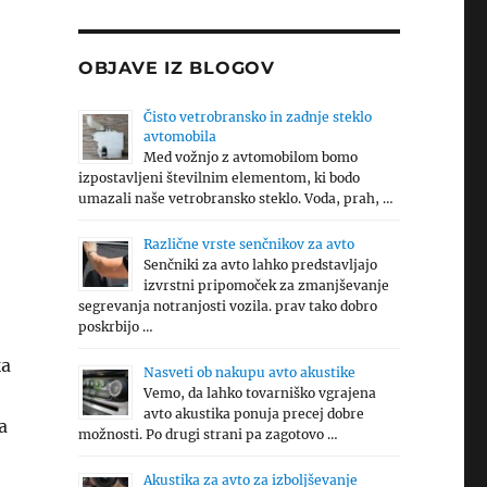
OBJAVE IZ BLOGOV
Čisto vetrobransko in zadnje steklo
avtomobila
Med vožnjo z avtomobilom bomo
izpostavljeni številnim elementom, ki bodo
umazali naše vetrobransko steklo. Voda, prah, …
Različne vrste senčnikov za avto
Senčniki za avto lahko predstavljajo
izvrstni pripomoček za zmanjševanje
segrevanja notranjosti vozila. prav tako dobro
poskrbijo …
ka
Nasveti ob nakupu avto akustike
b
Vemo, da lahko tovarniško vgrajena
avto akustika ponuja precej dobre
a
možnosti. Po drugi strani pa zagotovo …
Akustika za avto za izboljševanje