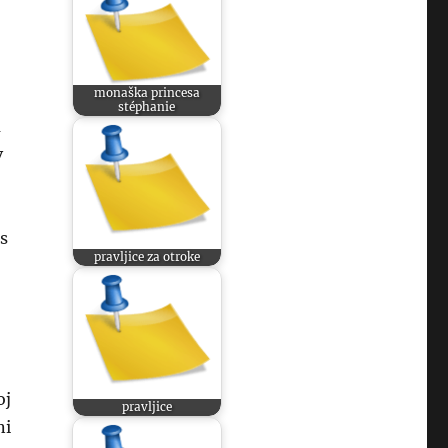
monaška princesa
stéphanie
a
v
us
pravljice za otroke
oj
pravljice
ni