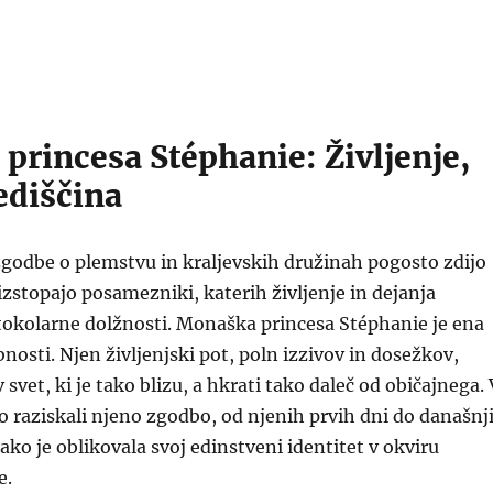
princesa Stéphanie: Življenje,
ediščina
 zgodbe o plemstvu in kraljevskih družinah pogosto zdijo
 izstopajo posamezniki, katerih življenje in dejanja
tokolarne dolžnosti. Monaška princesa Stéphanie je ena
nosti. Njen življenjski pot, poln izzivov in dosežkov,
svet, ki je tako blizu, a hkrati tako daleč od običajnega. 
 raziskali njeno zgodbo, od njenih prvih dni do današnj
 kako je oblikovala svoj edinstveni identitet v okviru
e.