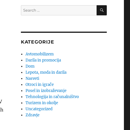
SEARCH
Search
for:
KATEGORIJE
Avtomobilizem
Darila in promocija
Dom
Lepota, moda in darila
Nasveti
Otroci in igrače
Posel in izobraževanje
Tehnologija in računalništvo
V
Turizem in okolje
Uncategorized
ih
Zdravje