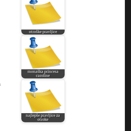
otroške pravljice
o
monaška princesa
caroline
a
najlepše pravljice za
otroke