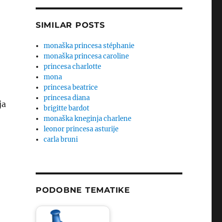
SIMILAR POSTS
monaška princesa stéphanie
monaška princesa caroline
princesa charlotte
mona
princesa beatrice
princesa diana
ja
brigitte bardot
monaška kneginja charlene
leonor princesa asturije
carla bruni
PODOBNE TEMATIKE