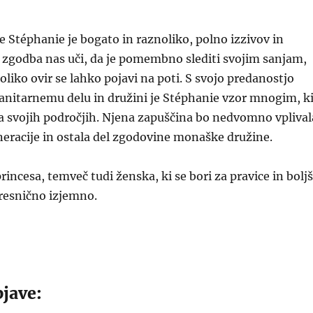
se Stéphanie je bogato in raznoliko, polno izzivov in
 zgodba nas uči, da je pomembno slediti svojim sanjam,
oliko ovir se lahko pojavi na poti. S svojo predanostjo
nitarnemu delu in družini je Stéphanie vzor mnogim, k
 na svojih področjih. Njena zapuščina bo nedvomno vplival
eracije in ostala del zgodovine monaške družine.
rincesa, temveč tudi ženska, ki se bori za pravice in boljš
a resnično izjemno.
jave: