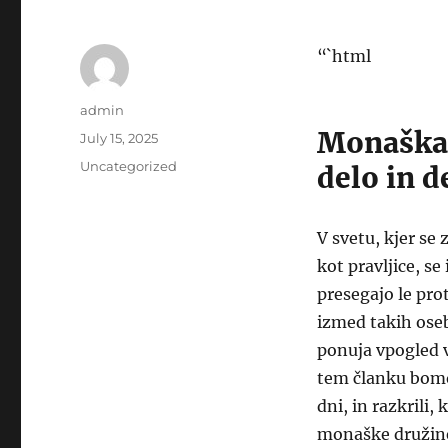
“`html
Author
admin
Monaška 
Posted
July 15, 2025
on
Categories
Uncategorized
delo in d
V svetu, kjer se
kot pravljice, se
presegajo le pro
izmed takih oseb
ponuja vpogled v 
tem članku bomo
dni, in razkrili,
monaške družin