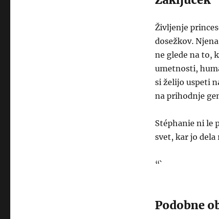
Življenje prince
dosežkov. Njena
ne glede na to, k
umetnosti, huma
si želijo uspeti
na prihodnje gen
Stéphanie ni le p
svet, kar jo del
“`
Podobne ob