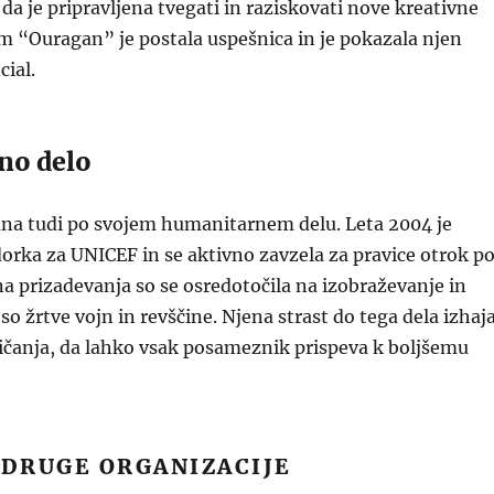
 da je pripravljena tvegati in raziskovati nove kreativne
m “Ouragan” je postala uspešnica in je pokazala njen
ial.
no delo
ana tudi po svojem humanitarnem delu. Leta 2004 je
rka za UNICEF in se aktivno zavzela za pravice otrok p
a prizadevanja so se osredotočila na izobraževanje in
 so žrtve vojn in revščine. Njena strast do tega dela izhaj
ičanja, da lahko vsak posameznik prispeva k boljšemu
 DRUGE ORGANIZACIJE