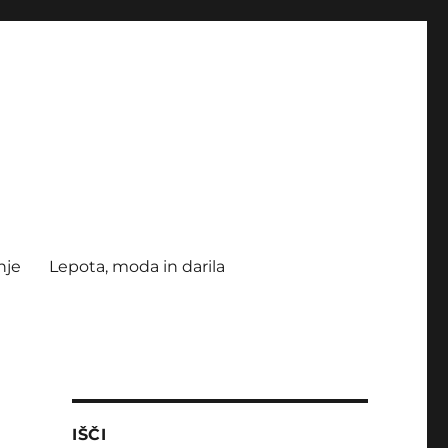
nje
Lepota, moda in darila
IŠČI