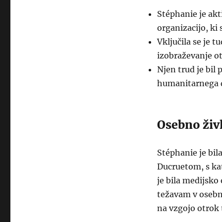
Stéphanie je akt
organizacijo, ki 
Vključila se je t
izobraževanje ot
Njen trud je bil
humanitarnega d
Osebno živ
Stéphanie je bi
Ducruetom, s kat
je bila medijsko
težavam v osebne
na vzgojo otrok 