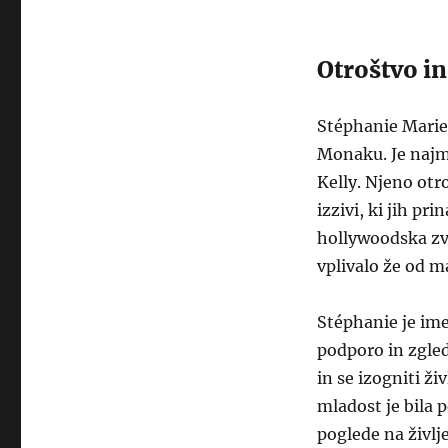
Otroštvo in
Stéphanie Marie 
Monaku. Je najml
Kelly. Njeno otr
izzivi, ki jih pr
hollywoodska zve
vplivalo že od m
Stéphanie je imela
podporo in zgled
in se izogniti ži
mladost je bila 
poglede na življ