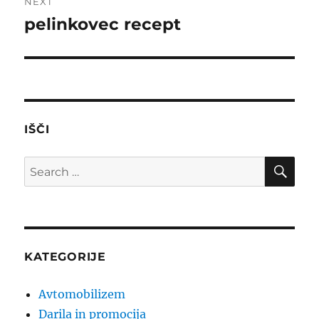
NEXT
pelinkovec recept
Next
post:
IŠČI
SE
Search
for:
KATEGORIJE
Avtomobilizem
Darila in promocija