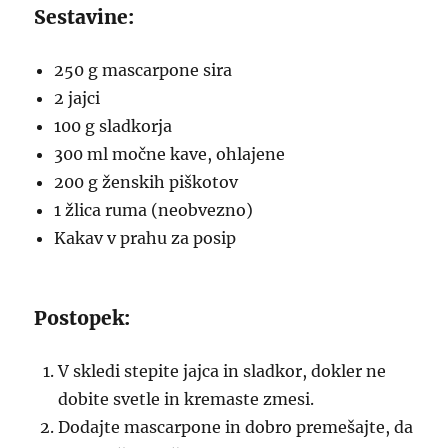
Sestavine:
250 g mascarpone sira
2 jajci
100 g sladkorja
300 ml močne kave, ohlajene
200 g ženskih piškotov
1 žlica ruma (neobvezno)
Kakav v prahu za posip
Postopek:
V skledi stepite jajca in sladkor, dokler ne
dobite svetle in kremaste zmesi.
Dodajte mascarpone in dobro premešajte, da