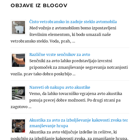
OBJAVE IZ BLOGOV
Čisto vetrobransko in zadnje steklo avtomobila
Med vožnjo z avtomobilom bomo izpostavljeni
številnim elementom, ki bodo umazali naše
vetrobransko steklo. Voda, prah, …
Različne vrste senčnikov za avto
Senčniki za avto lahko predstavljajo izvrstni
pripomoček za zmanjševanje segrevanja notranjosti
vozila. prav tako dobro poskrbijo …
Nasveti ob nakupu avto akustike
Vemo, da lahko tovarniško vgrajena avto akustika
ponuja precej dobre možnosti. Po drugi strani pa
zagotovo …
Akustika za avto za izboljševanje kakovosti zvoka ter
zmanjševanje hrupa
Akustika za avto vključuje izdelke in rešitve, ki
poskrbijo za izboljšanje kakovosti zvoka, za zmanjšanje hrupa,