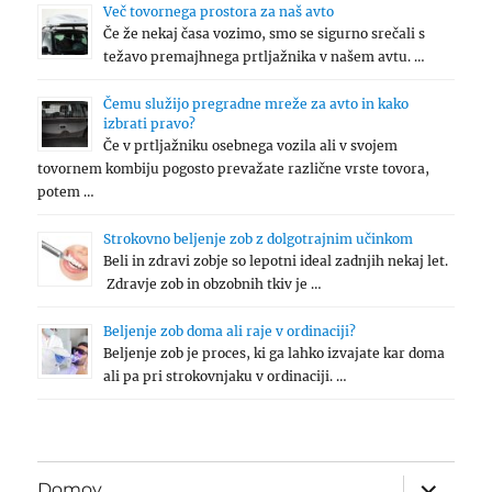
Več tovornega prostora za naš avto
Če že nekaj časa vozimo, smo se sigurno srečali s
težavo premajhnega prtljažnika v našem avtu. …
Čemu služijo pregradne mreže za avto in kako
izbrati pravo?
Če v prtljažniku osebnega vozila ali v svojem
tovornem kombiju pogosto prevažate različne vrste tovora,
potem …
Strokovno beljenje zob z dolgotrajnim učinkom
Beli in zdravi zobje so lepotni ideal zadnjih nekaj let.
Zdravje zob in obzobnih tkiv je …
Beljenje zob doma ali raje v ordinaciji?
Beljenje zob je proces, ki ga lahko izvajate kar doma
ali pa pri strokovnjaku v ordinaciji. …
expand
Domov