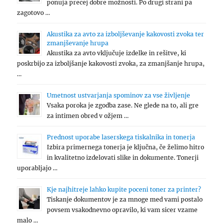
ponuja precej dobre možnosti. Po drugi strani pa
zagotovo …
Akustika za avto za izboljševanje kakovosti zvoka ter
zmanjševanje hrupa
Akustika za avto vključuje izdelke in rešitve, ki
poskrbijo za izboljšanje kakovosti zvoka, za zmanjšanje hrupa,
…
Umetnost ustvarjanja spominov za vse življenje
Vsaka poroka je zgodba zase. Ne glede na to, ali gre
za intimen obred v ožjem …
Prednost uporabe laserskega tiskalnika in tonerja
Izbira primernega tonerja je ključna, če želimo hitro
in kvalitetno izdelovati slike in dokumente. Tonerji
uporabljajo …
Kje najhitreje lahko kupite poceni toner za printer?
Tiskanje dokumentov je za mnoge med vami postalo
povsem vsakodnevno opravilo, ki vam sicer vzame
malo …