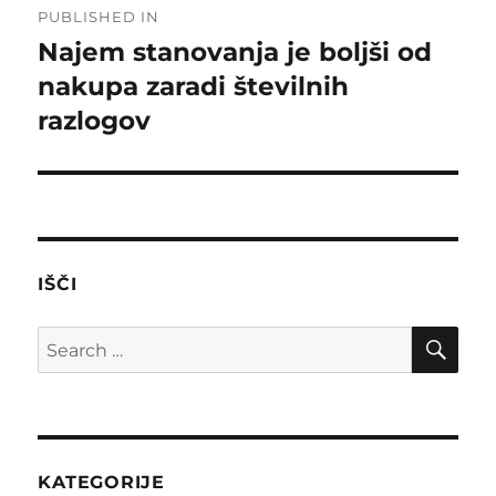
PUBLISHED IN
navigation
Najem stanovanja je boljši od
nakupa zaradi številnih
razlogov
IŠČI
SE
Search
for:
KATEGORIJE