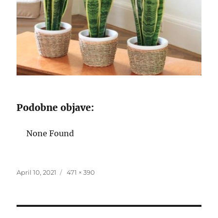
Podobne objave:
None Found
Posted
Full
April 10, 2021
471 × 390
on
size
Post