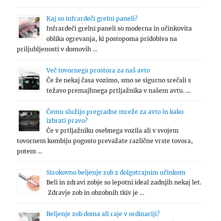
Kaj so infrardeči grelni paneli?
Infrardeči grelni paneli so moderna in učinkovita
oblika ogrevanja, ki postopoma pridobiva na
priljubljenosti v domovih …
Več tovornega prostora za naš avto
Če že nekaj časa vozimo, smo se sigurno srečali s
težavo premajhnega prtljažnika v našem avtu. …
Čemu služijo pregradne mreže za avto in kako
izbrati pravo?
Če v prtljažniku osebnega vozila ali v svojem
tovornem kombiju pogosto prevažate različne vrste tovora,
potem …
Strokovno beljenje zob z dolgotrajnim učinkom
Beli in zdravi zobje so lepotni ideal zadnjih nekaj let.
Zdravje zob in obzobnih tkiv je …
Beljenje zob doma ali raje v ordinaciji?