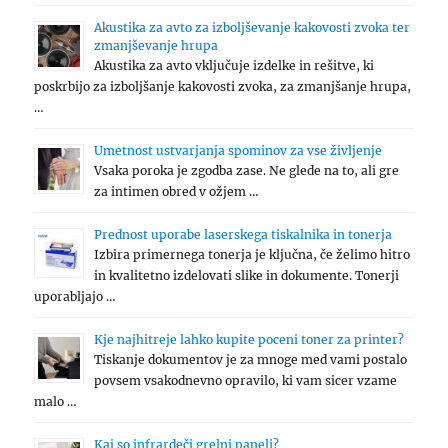
Akustika za avto za izboljševanje kakovosti zvoka ter
zmanjševanje hrupa
Akustika za avto vključuje izdelke in rešitve, ki
poskrbijo za izboljšanje kakovosti zvoka, za zmanjšanje hrupa,
…
Umetnost ustvarjanja spominov za vse življenje
Vsaka poroka je zgodba zase. Ne glede na to, ali gre
za intimen obred v ožjem …
Prednost uporabe laserskega tiskalnika in tonerja
Izbira primernega tonerja je ključna, če želimo hitro
in kvalitetno izdelovati slike in dokumente. Tonerji
uporabljajo …
Kje najhitreje lahko kupite poceni toner za printer?
Tiskanje dokumentov je za mnoge med vami postalo
povsem vsakodnevno opravilo, ki vam sicer vzame
malo …
Kaj so infrardeči grelni paneli?