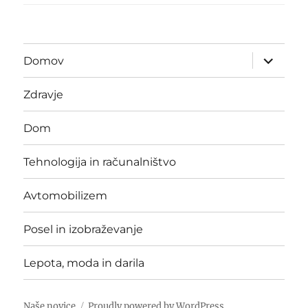
expand
Domov
child
menu
Zdravje
Dom
Tehnologija in računalništvo
Avtomobilizem
Posel in izobraževanje
Lepota, moda in darila
Naše novice
Proudly powered by WordPress