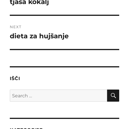
tjaša kokalj
Previous
post:
NEXT
dieta za hujšanje
Next
post:
IŠČI
SE
Search
for: