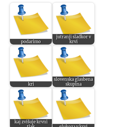
jutranji sladkor v
podarimo
krvi
slovenska glasbena
kri
skupina
kaj zvišuje krvni
tlak
glukoza v krvi