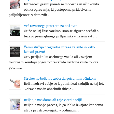
Infrardeči grelni paneli so moderna in učinkovita
oblika ogrevanja, ki postopoma pridobiva na
priljubljenosti v domovih …
Več tovornega prostora za naš avto
Če že nekaj časa vozimo, smo se sigurno srečali s
težavo premajhnega prtljažnika v našem avtu. …
Čemu služijo pregradne mreže za avto in kako
izbrati pravo?
Če v prtljažniku osebnega vozila ali v svojem
tovornem kombiju pogosto prevažate različne vrste tovora,
potem …
Strokovno beljenje zob z dolgotrajnim učinkom
Beli in zdravi zobje so lepotni ideal zadnjih nekaj let.
Zdravje zob in obzobnih tkiv je …
Beljenje zob doma ali raje v ordinaciji?
Beljenje zob je proces, ki ga lahko izvajate kar doma
ali pa pri strokovnjaku v ordinaciji. …