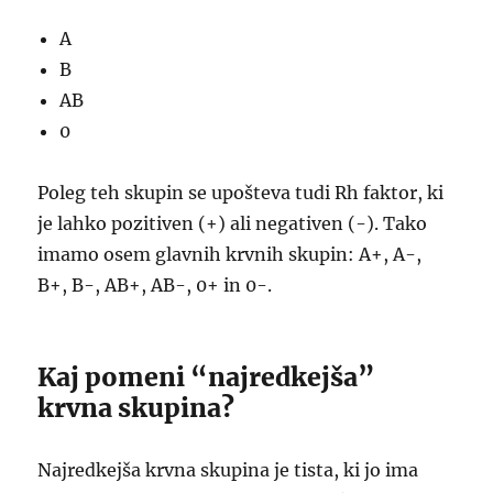
A
B
AB
0
Poleg teh skupin se upošteva tudi Rh faktor, ki
je lahko pozitiven (+) ali negativen (-). Tako
imamo osem glavnih krvnih skupin: A+, A-,
B+, B-, AB+, AB-, 0+ in 0-.
Kaj pomeni “najredkejša”
krvna skupina?
Najredkejša krvna skupina je tista, ki jo ima